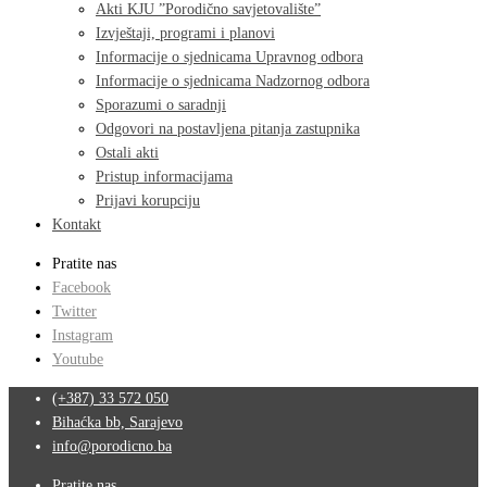
Akti KJU ”Porodično savjetovalište”
Izvještaji, programi i planovi
Informacije o sjednicama Upravnog odbora
Informacije o sjednicama Nadzornog odbora
Sporazumi o saradnji
Odgovori na postavljena pitanja zastupnika
Ostali akti
Pristup informacijama
Prijavi korupciju
Kontakt
Pratite nas
Facebook
Twitter
Instagram
Youtube
(+387) 33 572 050
Bihaćka bb, Sarajevo
info@porodicno.ba
Pratite nas