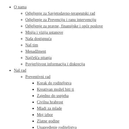
O nama
Odjeljenje za Savjetodavno-terapeutski rad
Odjeljenje za Prevenciju i ranu intervenciju
Odjeljenje za pravne, finansijske i opće poslove
Misija i vizija ustanove
Naša dostignuća
Naš tim
Menadžment
Najčešća pitanja
Povjerljivost informacija i diskrecija
Naš rad
Preventivni rad
Korak do roditeljstva
Kreativan možeš biti ti
Zajedno do uspjeha
Civilna hrabrost
Mladi za mlade
Moj izbor
Zlatne godine
Unapređenje roditeljstva