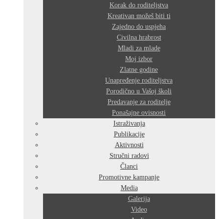
Korak do roditeljstva
Kreativan možeš biti ti
Zajedno do uspjeha
Civilna hrabrost
Mladi za mlade
Moj izbor
Zlatne godine
Unapređenje roditeljstva
Porodično u Vašoj školi
Predavanje za roditelje
Ponašajne ovisnosti
Istraživanja
Publikacije
Aktivnosti
Stručni radovi
Članci
Promotivne kampanje
Media
Galerija
Video