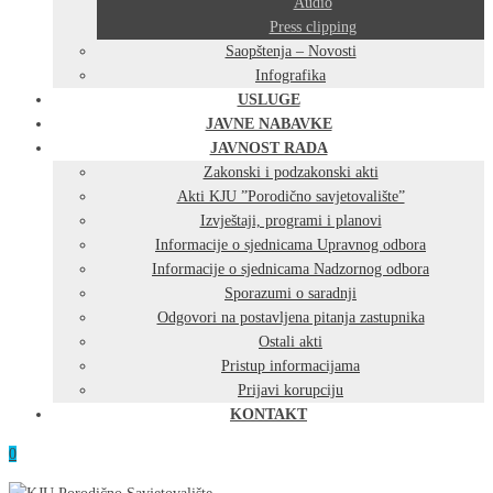
Audio
Press clipping
Saopštenja – Novosti
Infografika
USLUGE
JAVNE NABAVKE
JAVNOST RADA
Zakonski i podzakonski akti
Akti KJU ”Porodično savjetovalište”
Izvještaji, programi i planovi
Informacije o sjednicama Upravnog odbora
Informacije o sjednicama Nadzornog odbora
Sporazumi o saradnji
Odgovori na postavljena pitanja zastupnika
Ostali akti
Pristup informacijama
Prijavi korupciju
KONTAKT
0