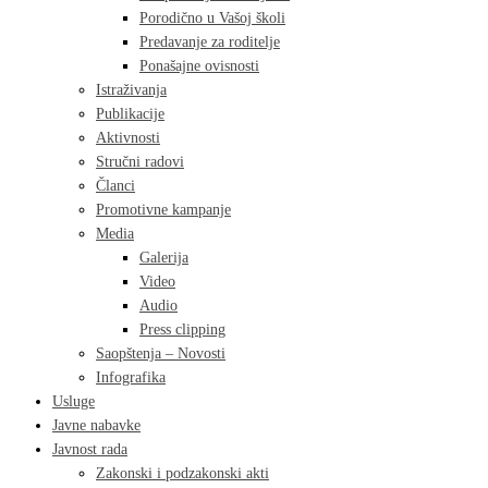
Porodično u Vašoj školi
Predavanje za roditelje
Ponašajne ovisnosti
Istraživanja
Publikacije
Aktivnosti
Stručni radovi
Članci
Promotivne kampanje
Media
Galerija
Video
Audio
Press clipping
Saopštenja – Novosti
Infografika
Usluge
Javne nabavke
Javnost rada
Zakonski i podzakonski akti