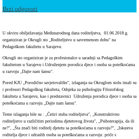
Brzi odgovori
Obilježen
Međunarodni
U okviru obilježavanja Međunarodnog dana roditeljstva, 01.06.2018.g.
dan
organiziran je Okrugli sto „Roditeljstvo u savremenom dobu“ na
Pedagoškom fakultetu u Sarajevu.
roditeljstva
Okrugli sto organiziran je za profesionalce u saradnji sa Pedagoškim
fakultetom u Sarajevu i Udruženjem porodica djece i osoba sa poteškoćama
u razvoju „Dajte nam šansu“.
Pored KJU „Porodično savjetovalište“, izlaganja na Okruglom stolu imali su
i profesori Pedagoškog fakulteta, Odsjeka za psihologiju Filozofskog
fakulteta u Sarajevu, kao i predstavnici Udruženja porodica djece i osoba sa
poteškoćama u razvoju „Dajte nam šansu“.
Teme izlaganja bile su : „Četiri stuba roditeljstva“, „Konstruktivno
roditeljstvo u različitim periodima djetetovog života“, „Psihoterapija, da ili
ne?“, „Šta znači biti roditelj djetetu sa poteškoćama u razvoju?“, „Iskustva
roditelja djece i odraslih osoba sa poteškoćama u razvoju: priče s