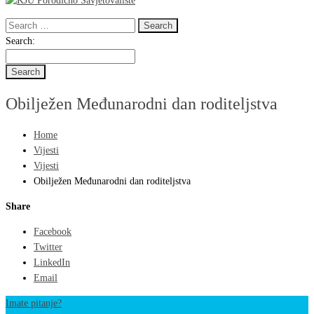
Search
for:
Search
Search:
for:
Obilježen Međunarodni dan roditeljstva
Home
Vijesti
Vijesti
Obilježen Međunarodni dan roditeljstva
Share
Facebook
Twitter
LinkedIn
Email
Imate pitanje?