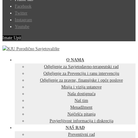
Facebook
Twitter
Instagram
Youtube
Imate Upit
O NAMA
Odjeljenje za Savjetodavno-terapeutski rad
Odjeljenje za Prevenciju i ranu intervenciju
Odjeljenje za pravne, finansijske i opće poslove
Misija i vizija ustanove
Naša dostignuća
Naš tim
Menadžment
Najčešća pitanja
Povjerljivost informacija i diskrecija
NAŠ RAD
Preventivni rad