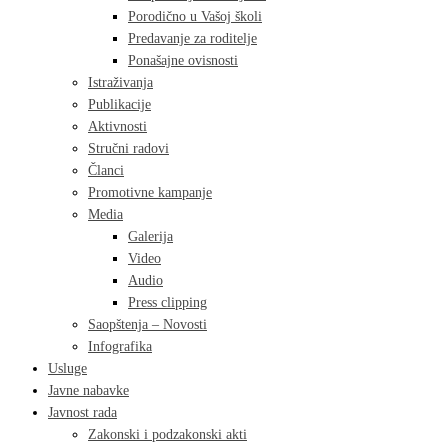
Porodično u Vašoj školi
Predavanje za roditelje
Ponašajne ovisnosti
Istraživanja
Publikacije
Aktivnosti
Stručni radovi
Članci
Promotivne kampanje
Media
Galerija
Video
Audio
Press clipping
Saopštenja – Novosti
Infografika
Usluge
Javne nabavke
Javnost rada
Zakonski i podzakonski akti