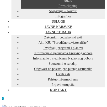
Audio
Press clipping
Saopštenja – Novosti
Infografika
USLUGE
JAVNE NABAVKE
JAVNOST RADA
Zakonski i podzakonski akti
Akti KJU ”Porodično savjetovalište”
Izvještaji, programi i planovi
Informacije o sjednicama Upravnog odbora
Informacije o sjednicama Nadzornog odbora
Sporazumi o saradnji
Odgovori na postavljena pitanja zastupnika
Ostali akti
Pristup informacijama
Prijavi korupciju
KONTAKT
0