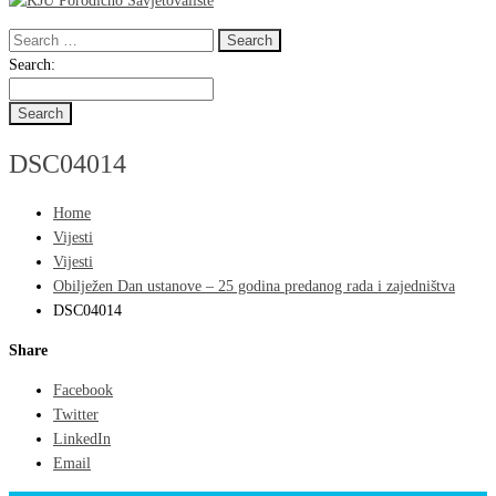
Search
for:
Search
Search:
for:
DSC04014
Home
Vijesti
Vijesti
Obilježen Dan ustanove – 25 godina predanog rada i zajedništva
DSC04014
Share
Facebook
Twitter
LinkedIn
Email