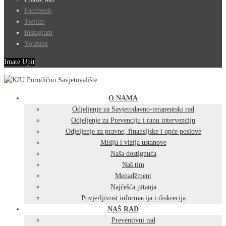
Facebook
Twitter
Instagram
Youtube
Imate Upit
O NAMA
Odjeljenje za Savjetodavno-terapeutski rad
Odjeljenje za Prevenciju i ranu intervenciju
Odjeljenje za pravne, finansijske i opće poslove
Misija i vizija ustanove
Naša dostignuća
Naš tim
Menadžment
Najčešća pitanja
Povjerljivost informacija i diskrecija
NAŠ RAD
Preventivni rad