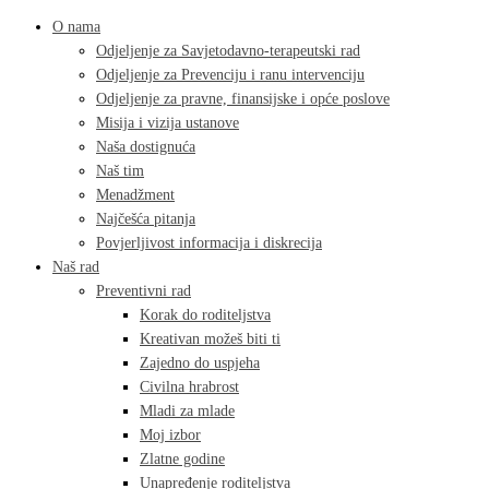
O nama
Odjeljenje za Savjetodavno-terapeutski rad
Odjeljenje za Prevenciju i ranu intervenciju
Odjeljenje za pravne, finansijske i opće poslove
Misija i vizija ustanove
Naša dostignuća
Naš tim
Menadžment
Najčešća pitanja
Povjerljivost informacija i diskrecija
Naš rad
Preventivni rad
Korak do roditeljstva
Kreativan možeš biti ti
Zajedno do uspjeha
Civilna hrabrost
Mladi za mlade
Moj izbor
Zlatne godine
Unapređenje roditeljstva