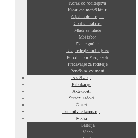
Korak do roditeljstva
Kreativan možeš biti ti
Zajedno do uspjeha
Civilna hrabrost
Mladi za mlade
Moj izbor
Zlatne godine
Unapređenje roditeljstva
Porodično u Vašoj školi
Predavanje za roditelje
Ponašajne ovisnosti
Istraživanja
Publikacije
Aktivnosti
Stručni radovi
Članci
Promotivne kampanje
Media
Galerija
Video