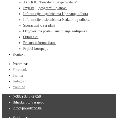
Akti KJU ”Porodično savjetovalište”
Izvještaji, programi i planovi
Informacije o sjednicama Upravnog odbora
Informacije o sjednicama Nadzornog odbora
Sporazumi o saradnji
Odgovori na postavljena pitanja zastupnika
Ostali akti
Pristup informacijama
Prijavi korupciju
Kontakt
Pratite nas
Facebook
Twitter
Instagram
Youtube
(+387) 33 572 050
Bihaćka bb, Sarajevo
info@porodicno.ba
Pratite nas