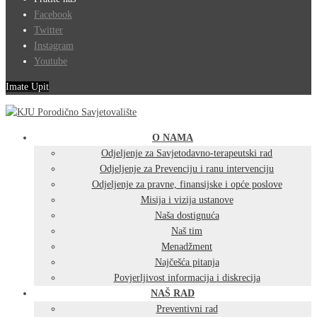
Facebook
Twitter
Instagram
Youtube
Imate Upit
O NAMA
Odjeljenje za Savjetodavno-terapeutski rad
Odjeljenje za Prevenciju i ranu intervenciju
Odjeljenje za pravne, finansijske i opće poslove
Misija i vizija ustanove
Naša dostignuća
Naš tim
Menadžment
Najčešća pitanja
Povjerljivost informacija i diskrecija
NAŠ RAD
Preventivni rad