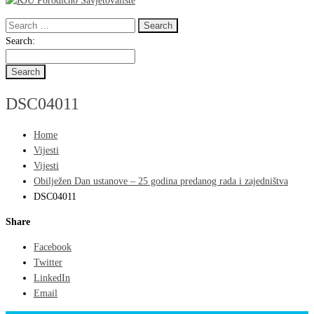
Search
for:
Search
Search:
for:
DSC04011
Home
Vijesti
Vijesti
Obilježen Dan ustanove – 25 godina predanog rada i zajedništva
DSC04011
Share
Facebook
Twitter
LinkedIn
Email