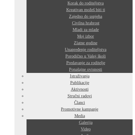
Korak do roditeljstva
Kreativan možeš biti ti
Zajedno do uspjeha
Civilna hrabrost
Mladi za mlade
Moj izbor
Zlatne godine
Unapređenje roditeljstva
Porodično u Vašoj školi
Predavanje za roditelje
Ponašajne ovisnosti
Istraživanja
Publikacije
Aktivnosti
Stručni radovi
Članci
Promotivne kampanje
Media
Galerija
Video