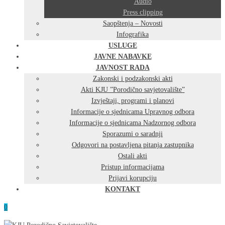
Audio
Press clipping
Saopštenja – Novosti
Infografika
USLUGE
JAVNE NABAVKE
JAVNOST RADA
Zakonski i podzakonski akti
Akti KJU ”Porodično savjetovalište”
Izvještaji, programi i planovi
Informacije o sjednicama Upravnog odbora
Informacije o sjednicama Nadzornog odbora
Sporazumi o saradnji
Odgovori na postavljena pitanja zastupnika
Ostali akti
Pristup informacijama
Prijavi korupciju
KONTAKT
0