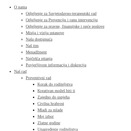
O nama
Odjeljenje za Savjetodavno-terapeutski rad
Odjeljenje za Prevenciju i ranu intervenciju
Odjeljenje za pravne, finansijske i opće poslove
Misija i vizija ustanove
Naša dostignuća
Naš tim
Menadžment
Najčešća pitanja
Povjerljivost informacija i diskrecija
Naš rad
Preventivni rad
Korak do roditeljstva
Kreativan možeš biti ti
Zajedno do uspjeha
Civilna hrabrost
Mladi za mlade
Moj izbor
Zlatne godine
Unapređenje roditeljstva