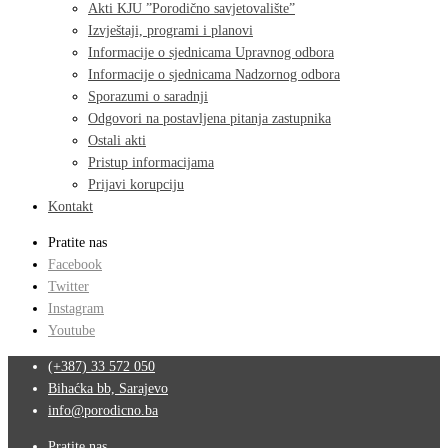
Akti KJU ”Porodično savjetovalište”
Izvještaji, programi i planovi
Informacije o sjednicama Upravnog odbora
Informacije o sjednicama Nadzornog odbora
Sporazumi o saradnji
Odgovori na postavljena pitanja zastupnika
Ostali akti
Pristup informacijama
Prijavi korupciju
Kontakt
Pratite nas
Facebook
Twitter
Instagram
Youtube
(+387) 33 572 050
Bihaćka bb, Sarajevo
info@porodicno.ba
Pratite nas