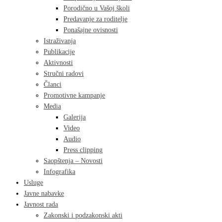
Porodično u Vašoj školi
Predavanje za roditelje
Ponašajne ovisnosti
Istraživanja
Publikacije
Aktivnosti
Stručni radovi
Članci
Promotivne kampanje
Media
Galerija
Video
Audio
Press clipping
Saopštenja – Novosti
Infografika
Usluge
Javne nabavke
Javnost rada
Zakonski i podzakonski akti