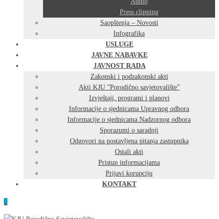
Audio
Press clipping
Saopštenja – Novosti
Infografika
USLUGE
JAVNE NABAVKE
JAVNOST RADA
Zakonski i podzakonski akti
Akti KJU ”Porodično savjetovalište”
Izvještaji, programi i planovi
Informacije o sjednicama Upravnog odbora
Informacije o sjednicama Nadzornog odbora
Sporazumi o saradnji
Odgovori na postavljena pitanja zastupnika
Ostali akti
Pristup informacijama
Prijavi korupciju
KONTAKT
0