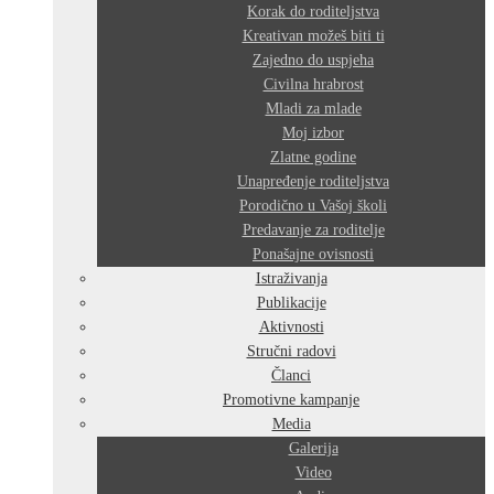
Korak do roditeljstva
Kreativan možeš biti ti
Zajedno do uspjeha
Civilna hrabrost
Mladi za mlade
Moj izbor
Zlatne godine
Unapređenje roditeljstva
Porodično u Vašoj školi
Predavanje za roditelje
Ponašajne ovisnosti
Istraživanja
Publikacije
Aktivnosti
Stručni radovi
Članci
Promotivne kampanje
Media
Galerija
Video