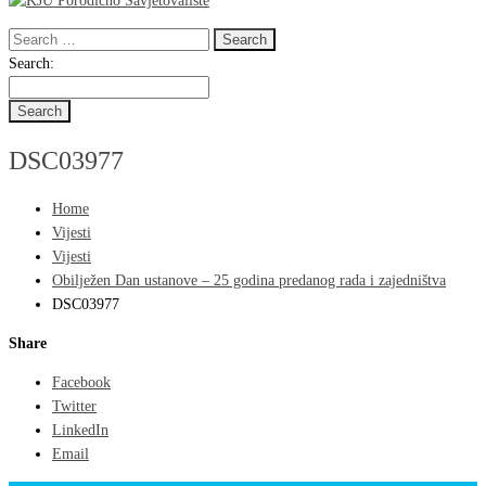
Search
for:
Search
Search:
for:
DSC03977
Home
Vijesti
Vijesti
Obilježen Dan ustanove – 25 godina predanog rada i zajedništva
DSC03977
Share
Facebook
Twitter
LinkedIn
Email