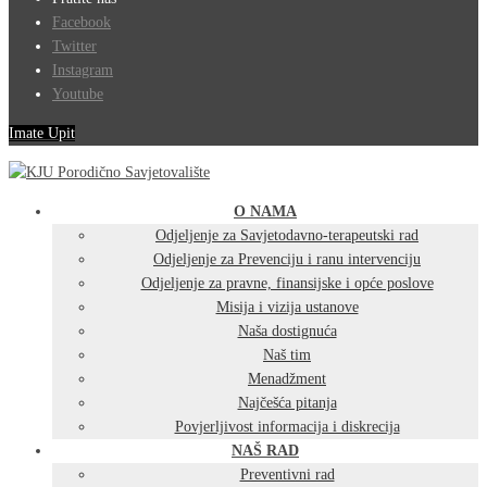
Facebook
Twitter
Instagram
Youtube
Imate Upit
O NAMA
Odjeljenje za Savjetodavno-terapeutski rad
Odjeljenje za Prevenciju i ranu intervenciju
Odjeljenje za pravne, finansijske i opće poslove
Misija i vizija ustanove
Naša dostignuća
Naš tim
Menadžment
Najčešća pitanja
Povjerljivost informacija i diskrecija
NAŠ RAD
Preventivni rad