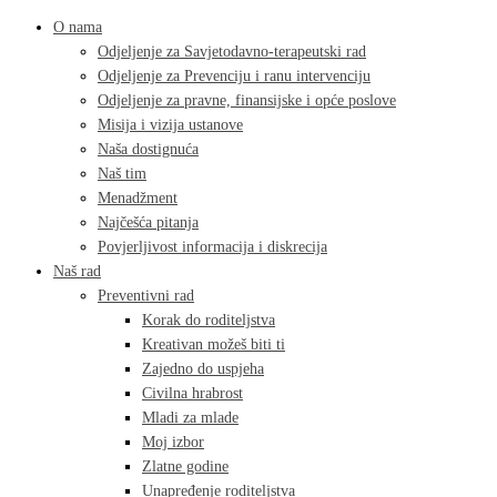
O nama
Odjeljenje za Savjetodavno-terapeutski rad
Odjeljenje za Prevenciju i ranu intervenciju
Odjeljenje za pravne, finansijske i opće poslove
Misija i vizija ustanove
Naša dostignuća
Naš tim
Menadžment
Najčešća pitanja
Povjerljivost informacija i diskrecija
Naš rad
Preventivni rad
Korak do roditeljstva
Kreativan možeš biti ti
Zajedno do uspjeha
Civilna hrabrost
Mladi za mlade
Moj izbor
Zlatne godine
Unapređenje roditeljstva