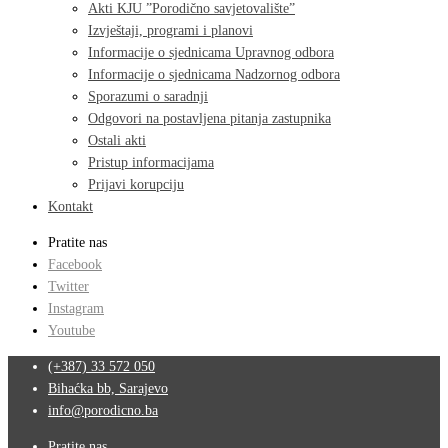
Akti KJU ”Porodično savjetovalište”
Izvještaji, programi i planovi
Informacije o sjednicama Upravnog odbora
Informacije o sjednicama Nadzornog odbora
Sporazumi o saradnji
Odgovori na postavljena pitanja zastupnika
Ostali akti
Pristup informacijama
Prijavi korupciju
Kontakt
Pratite nas
Facebook
Twitter
Instagram
Youtube
(+387) 33 572 050
Bihaćka bb, Sarajevo
info@porodicno.ba
Pratite nas