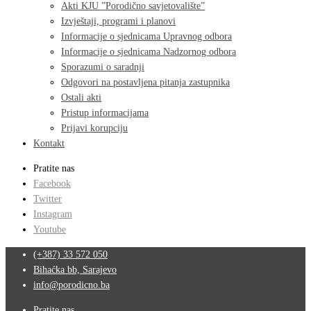
Akti KJU ”Porodično savjetovalište”
Izvještaji, programi i planovi
Informacije o sjednicama Upravnog odbora
Informacije o sjednicama Nadzornog odbora
Sporazumi o saradnji
Odgovori na postavljena pitanja zastupnika
Ostali akti
Pristup informacijama
Prijavi korupciju
Kontakt
Pratite nas
Facebook
Twitter
Instagram
Youtube
(+387) 33 572 050
Bihaćka bb, Sarajevo
info@porodicno.ba
Pratite nas