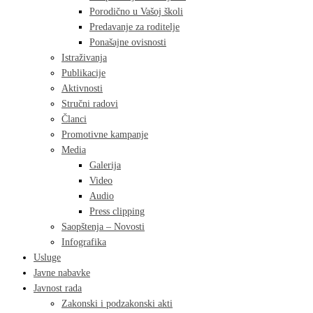
Porodično u Vašoj školi
Predavanje za roditelje
Ponašajne ovisnosti
Istraživanja
Publikacije
Aktivnosti
Stručni radovi
Članci
Promotivne kampanje
Media
Galerija
Video
Audio
Press clipping
Saopštenja – Novosti
Infografika
Usluge
Javne nabavke
Javnost rada
Zakonski i podzakonski akti