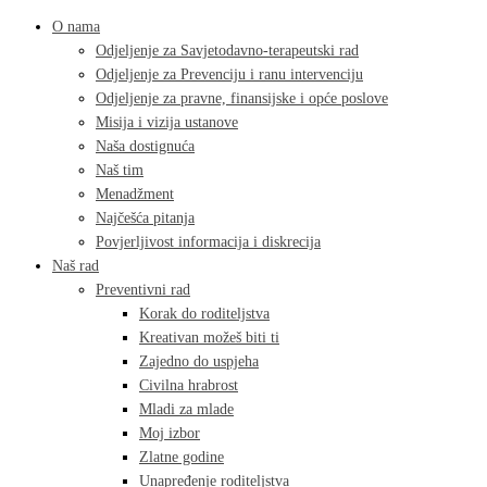
O nama
Odjeljenje za Savjetodavno-terapeutski rad
Odjeljenje za Prevenciju i ranu intervenciju
Odjeljenje za pravne, finansijske i opće poslove
Misija i vizija ustanove
Naša dostignuća
Naš tim
Menadžment
Najčešća pitanja
Povjerljivost informacija i diskrecija
Naš rad
Preventivni rad
Korak do roditeljstva
Kreativan možeš biti ti
Zajedno do uspjeha
Civilna hrabrost
Mladi za mlade
Moj izbor
Zlatne godine
Unapređenje roditeljstva