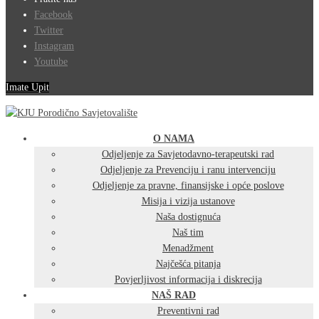
Facebook
Twitter
Instagram
Youtube
Imate Upit
O NAMA
Odjeljenje za Savjetodavno-terapeutski rad
Odjeljenje za Prevenciju i ranu intervenciju
Odjeljenje za pravne, finansijske i opće poslove
Misija i vizija ustanove
Naša dostignuća
Naš tim
Menadžment
Najčešća pitanja
Povjerljivost informacija i diskrecija
NAŠ RAD
Preventivni rad