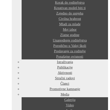
Korak do roditeljstva
Kreativan možeš biti ti
Zajedno do uspjeha
Civilna hrabrost
Mladi za mlade
Moj izbor
Zlatne godine
Unapređenje roditeljstva
Porodično u Vašoj školi
Predavanje za roditelje
Ponašajne ovisnosti
Istraživanja
Publikacije
Aktivnosti
Stručni radovi
Članci
Promotivne kampanje
Media
Galerija
Video