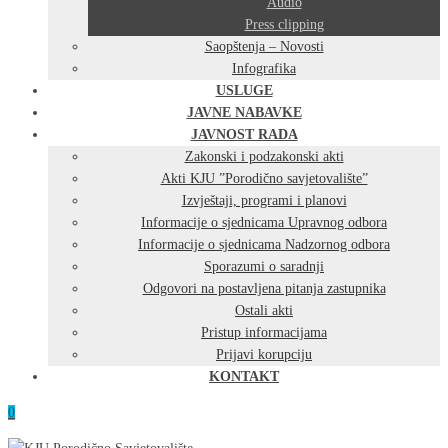
Audio
Press clipping
Saopštenja – Novosti
Infografika
USLUGE
JAVNE NABAVKE
JAVNOST RADA
Zakonski i podzakonski akti
Akti KJU ”Porodično savjetovalište”
Izvještaji, programi i planovi
Informacije o sjednicama Upravnog odbora
Informacije o sjednicama Nadzornog odbora
Sporazumi o saradnji
Odgovori na postavljena pitanja zastupnika
Ostali akti
Pristup informacijama
Prijavi korupciju
KONTAKT
0