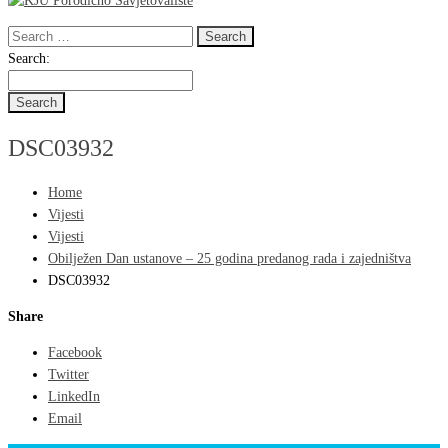
Search
for:
Search
Search:
for:
DSC03932
Home
Vijesti
Vijesti
Obilježen Dan ustanove – 25 godina predanog rada i zajedništva
DSC03932
Share
Facebook
Twitter
LinkedIn
Email