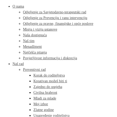
O nama
Odjeljenje za Savjetodavno-terapeutski rad
Odjeljenje za Prevenciju i ranu intervenciju
Odjeljenje za pravne, finansijske i opće poslove
Misija i vizija ustanove
Naša dostignuća
Naš tim
Menadžment
Najčešća pitanja
Povjerljivost informacija i diskrecija
Naš rad
Preventivni rad
Korak do roditeljstva
Kreativan možeš biti ti
Zajedno do uspjeha
Civilna hrabrost
Mladi za mlade
Moj izbor
Zlatne godine
Unapređenje roditeljstva