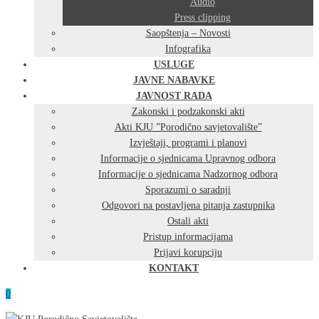
Audio
Press clipping
Saopštenja – Novosti
Infografika
USLUGE
JAVNE NABAVKE
JAVNOST RADA
Zakonski i podzakonski akti
Akti KJU ”Porodično savjetovalište”
Izvještaji, programi i planovi
Informacije o sjednicama Upravnog odbora
Informacije o sjednicama Nadzornog odbora
Sporazumi o saradnji
Odgovori na postavljena pitanja zastupnika
Ostali akti
Pristup informacijama
Prijavi korupciju
KONTAKT
0