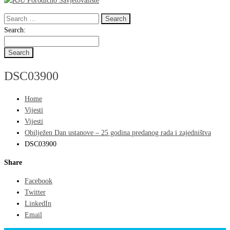
Search
for:
Search
Search:
for:
DSC03900
Home
Vijesti
Vijesti
Obilježen Dan ustanove – 25 godina predanog rada i zajedništva
DSC03900
Share
Facebook
Twitter
LinkedIn
Email