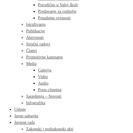
Porodično u Vašoj školi
Predavanje za roditelje
Ponašajne ovisnosti
Istraživanja
Publikacije
Aktivnosti
Stručni radovi
Članci
Promotivne kampanje
Media
Galerija
Video
Audio
Press clipping
Saopštenja – Novosti
Infografika
Usluge
Javne nabavke
Javnost rada
Zakonski i podzakonski akti