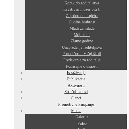
Korak do roditeljstva
Kreativan možeš biti ti
Zajedno do uspjeha
Civilna hrabrost
Mladi za mlade
Moj izbor
Zlatne godine
Unapređenje roditeljstva
Porodično u Vašoj školi
Predavanje za roditelje
Ponašajne ovisnosti
Istraživanja
Publikacije
Aktivnosti
Stručni radovi
Članci
Promotivne kampanje
Media
Galerija
Video