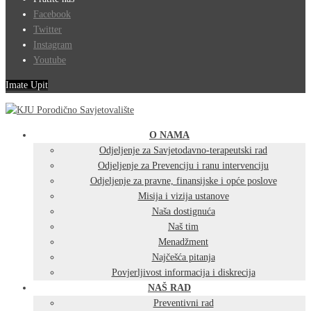
Facebook
Twitter
Instagram
Youtube
Imate Upit
O NAMA
Odjeljenje za Savjetodavno-terapeutski rad
Odjeljenje za Prevenciju i ranu intervenciju
Odjeljenje za pravne, finansijske i opće poslove
Misija i vizija ustanove
Naša dostignuća
Naš tim
Menadžment
Najčešća pitanja
Povjerljivost informacija i diskrecija
NAŠ RAD
Preventivni rad