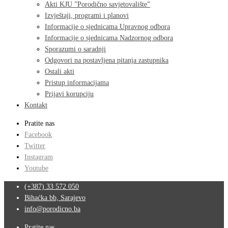
Akti KJU ”Porodično savjetovalište”
Izvještaji, programi i planovi
Informacije o sjednicama Upravnog odbora
Informacije o sjednicama Nadzornog odbora
Sporazumi o saradnji
Odgovori na postavljena pitanja zastupnika
Ostali akti
Pristup informacijama
Prijavi korupciju
Kontakt
Pratite nas
Facebook
Twitter
Instagram
Youtube
(+387) 33 572 050
Bihaćka bb, Sarajevo
info@porodicno.ba
Pratite nas