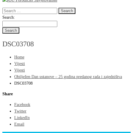
Search
for:
Search
Search:
for:
DSC03708
Home
Vijesti
Vijesti
Obilježen Dan ustanove – 25 godina predanog rada i zajedništva
DSC03708
Share
Facebook
Twitter
LinkedIn
Email