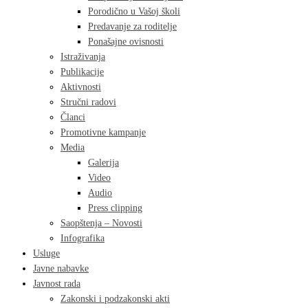
Porodično u Vašoj školi
Predavanje za roditelje
Ponašajne ovisnosti
Istraživanja
Publikacije
Aktivnosti
Stručni radovi
Članci
Promotivne kampanje
Media
Galerija
Video
Audio
Press clipping
Saopštenja – Novosti
Infografika
Usluge
Javne nabavke
Javnost rada
Zakonski i podzakonski akti