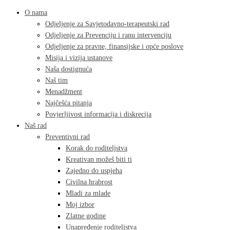
O nama
Odjeljenje za Savjetodavno-terapeutski rad
Odjeljenje za Prevenciju i ranu intervenciju
Odjeljenje za pravne, finansijske i opće poslove
Misija i vizija ustanove
Naša dostignuća
Naš tim
Menadžment
Najčešća pitanja
Povjerljivost informacija i diskrecija
Naš rad
Preventivni rad
Korak do roditeljstva
Kreativan možeš biti ti
Zajedno do uspjeha
Civilna hrabrost
Mladi za mlade
Moj izbor
Zlatne godine
Unapređenje roditeljstva