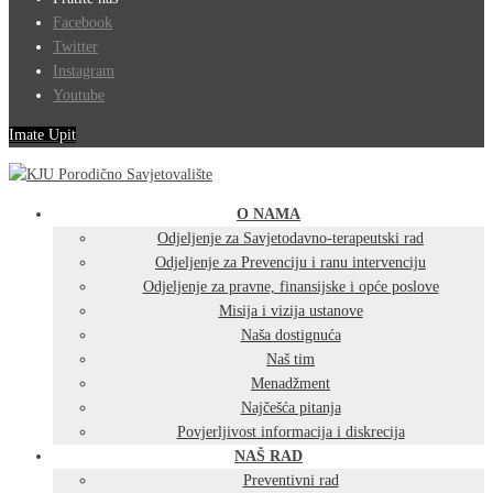
Facebook
Twitter
Instagram
Youtube
Imate Upit
O NAMA
Odjeljenje za Savjetodavno-terapeutski rad
Odjeljenje za Prevenciju i ranu intervenciju
Odjeljenje za pravne, finansijske i opće poslove
Misija i vizija ustanove
Naša dostignuća
Naš tim
Menadžment
Najčešća pitanja
Povjerljivost informacija i diskrecija
NAŠ RAD
Preventivni rad