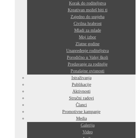
Korak do roditeljstva
Kreativan možeš biti ti
Zajedno do uspjeha
Civilna hrabrost
Mladi za mlade
Moj izbor
Zlatne godine
Unapređenje roditeljstva
Porodično u Vašoj školi
Predavanje za roditelje
Ponašajne ovisnosti
Istraživanja
Publikacije
Aktivnosti
Stručni radovi
Članci
Promotivne kampanje
Media
Galerija
Video