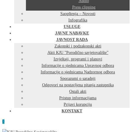
Audio
Press clipping
Saopštenja – Novosti
Infografika
USLUGE
JAVNE NABAVKE
JAVNOST RADA
Zakonski i podzakonski akti
Akti KJU ”Porodično savjetovalište”
Izvještaji, programi i planovi
Informacije o sjednicama Upravnog odbora
Informacije o sjednicama Nadzornog odbora
Sporazumi o saradnji
Odgovori na postavljena pitanja zastupnika
Ostali akti
Pristup informacijama
Prijavi korupciju
KONTAKT
0