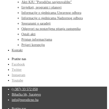
Akti KJU ”Porodično savjetovalište”
Izvještaji, programi i planovi
Informacije o sjednicama Upravnog odbora
Informacije o sjednicama Nadzornog odbora
Sporazumi o saradnji
Odgovori na postavljena pitanja zastupnika
Ostali akti
Pristup informacijama
Prijavi korupciju
Kontakt
Pratite nas
Facebook
Twitter
Instagram
Youtube
(+387) 33 572 050
Bihaćka bb, Sarajevo
info@porodicno.ba
Pratite nas