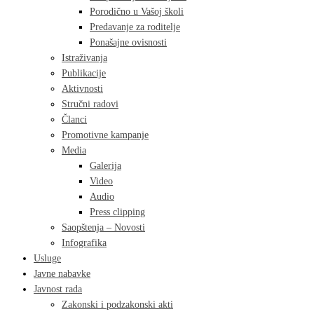
Porodično u Vašoj školi
Predavanje za roditelje
Ponašajne ovisnosti
Istraživanja
Publikacije
Aktivnosti
Stručni radovi
Članci
Promotivne kampanje
Media
Galerija
Video
Audio
Press clipping
Saopštenja – Novosti
Infografika
Usluge
Javne nabavke
Javnost rada
Zakonski i podzakonski akti