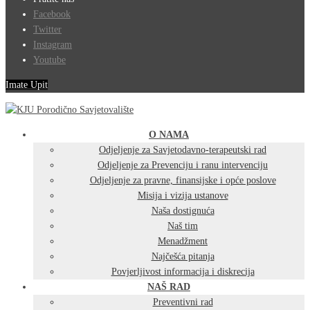
Facebook
Twitter
Instagram
Youtube
Imate Upit
O NAMA
Odjeljenje za Savjetodavno-terapeutski rad
Odjeljenje za Prevenciju i ranu intervenciju
Odjeljenje za pravne, finansijske i opće poslove
Misija i vizija ustanove
Naša dostignuća
Naš tim
Menadžment
Najčešća pitanja
Povjerljivost informacija i diskrecija
NAŠ RAD
Preventivni rad