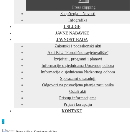
Audio
Press clipping
Saopštenja – Novosti
Infografika
USLUGE
JAVNE NABAVKE
JAVNOST RADA
Zakonski i podzakonski akti
Akti KJU ”Porodično savjetovalište”
Izvještaji, programi i planovi
Informacije o sjednicama Upravnog odbora
Informacije o sjednicama Nadzornog odbora
Sporazumi o saradnji
Odgovori na postavljena pitanja zastupnika
Ostali akti
Pristup informacijama
Prijavi korupciju
KONTAKT
0