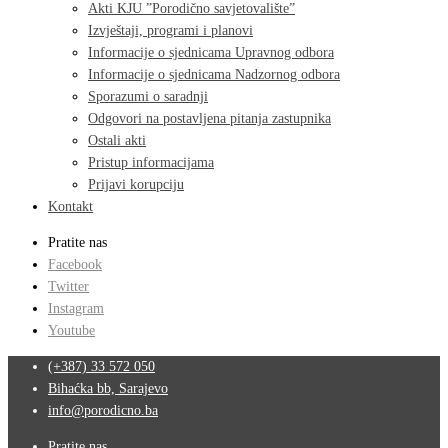
Akti KJU ”Porodično savjetovalište”
Izvještaji, programi i planovi
Informacije o sjednicama Upravnog odbora
Informacije o sjednicama Nadzornog odbora
Sporazumi o saradnji
Odgovori na postavljena pitanja zastupnika
Ostali akti
Pristup informacijama
Prijavi korupciju
Kontakt
Pratite nas
Facebook
Twitter
Instagram
Youtube
(+387) 33 572 050
Bihaćka bb, Sarajevo
info@porodicno.ba
Pratite nas