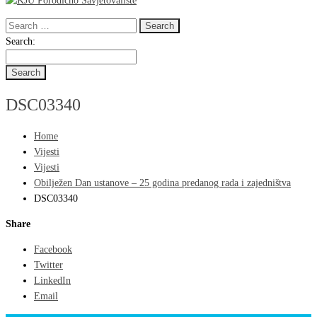
Search
for:
Search
Search:
for:
DSC03340
Home
Vijesti
Vijesti
Obilježen Dan ustanove – 25 godina predanog rada i zajedništva
DSC03340
Share
Facebook
Twitter
LinkedIn
Email