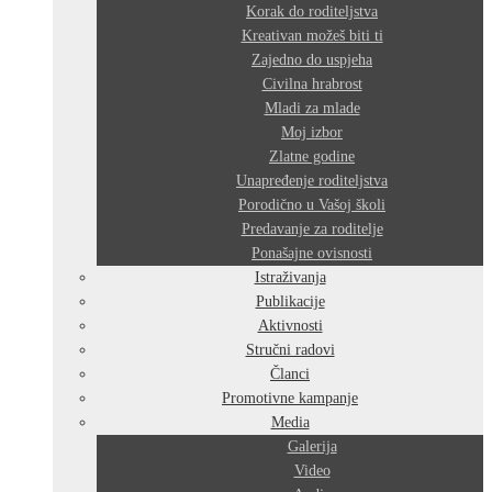
Korak do roditeljstva
Kreativan možeš biti ti
Zajedno do uspjeha
Civilna hrabrost
Mladi za mlade
Moj izbor
Zlatne godine
Unapređenje roditeljstva
Porodično u Vašoj školi
Predavanje za roditelje
Ponašajne ovisnosti
Istraživanja
Publikacije
Aktivnosti
Stručni radovi
Članci
Promotivne kampanje
Media
Galerija
Video