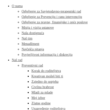
O nama
Odjeljenje za Savjetodavno-terapeutski rad
Odjeljenje za Prevenciju i ranu intervenciju
Odjeljenje za pravne, finansijske i opće poslove
Misija i vizija ustanove
Naša dostignuća
Naš tim
Menadžment
Najčešća pitanja
Povjerljivost informacija i diskrecija
Naš rad
Preventivni rad
Korak do roditeljstva
Kreativan možeš biti ti
Zajedno do uspjeha
Civilna hrabrost
Mladi za mlade
Moj izbor
Zlatne godine
Unapređenje roditeljstva