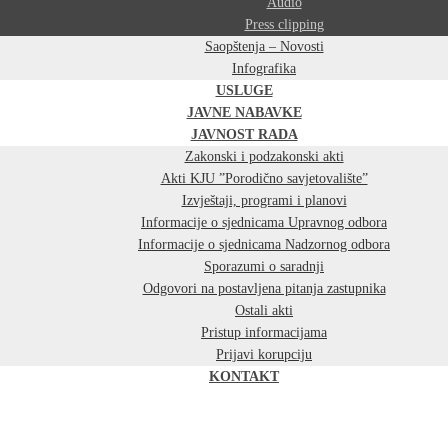
Audio
Press clipping
Saopštenja – Novosti
Infografika
USLUGE
JAVNE NABAVKE
JAVNOST RADA
Zakonski i podzakonski akti
Akti KJU ”Porodično savjetovalište”
Izvještaji, programi i planovi
Informacije o sjednicama Upravnog odbora
Informacije o sjednicama Nadzornog odbora
Sporazumi o saradnji
Odgovori na postavljena pitanja zastupnika
Ostali akti
Pristup informacijama
Prijavi korupciju
KONTAKT