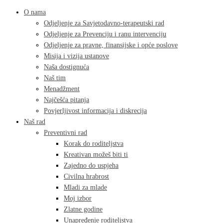
O nama
Odjeljenje za Savjetodavno-terapeutski rad
Odjeljenje za Prevenciju i ranu intervenciju
Odjeljenje za pravne, finansijske i opće poslove
Misija i vizija ustanove
Naša dostignuća
Naš tim
Menadžment
Najčešća pitanja
Povjerljivost informacija i diskrecija
Naš rad
Preventivni rad
Korak do roditeljstva
Kreativan možeš biti ti
Zajedno do uspjeha
Civilna hrabrost
Mladi za mlade
Moj izbor
Zlatne godine
Unapređenje roditeljstva