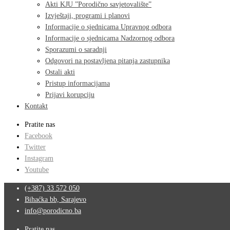
Akti KJU ”Porodično savjetovalište”
Izvještaji, programi i planovi
Informacije o sjednicama Upravnog odbora
Informacije o sjednicama Nadzornog odbora
Sporazumi o saradnji
Odgovori na postavljena pitanja zastupnika
Ostali akti
Pristup informacijama
Prijavi korupciju
Kontakt
Pratite nas
Facebook
Twitter
Instagram
Youtube
(+387) 33 572 050
Bihaćka bb, Sarajevo
info@porodicno.ba
Pratite nas