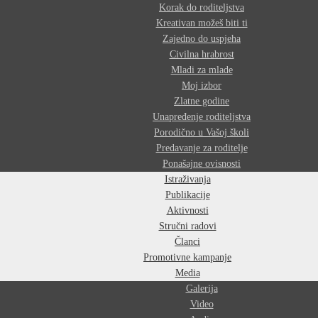
Korak do roditeljstva
Kreativan možeš biti ti
Zajedno do uspjeha
Civilna hrabrost
Mladi za mlade
Moj izbor
Zlatne godine
Unapređenje roditeljstva
Porodično u Vašoj školi
Predavanje za roditelje
Ponašajne ovisnosti
Istraživanja
Publikacije
Aktivnosti
Stručni radovi
Članci
Promotivne kampanje
Media
Galerija
Video