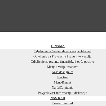
O NAMA
Odjeljenje za Savjetodavno-terapeutski rad
Odjeljenje za Prevenciju i ranu intervenciju
Odjeljenje za pravne, finansijske i opće poslove
Misija i vizija ustanove
Naša dostignuća
Naš tim
Menadžment
Najčešća pitanja
Povjerljivost informacija i diskrecija
NAŠ RAD
Preventivni rad