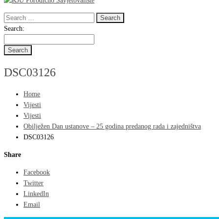
Search
for:
Search
Search:
for:
DSC03126
Home
Vijesti
Vijesti
Obilježen Dan ustanove – 25 godina predanog rada i zajedništva
DSC03126
Share
Facebook
Twitter
LinkedIn
Email