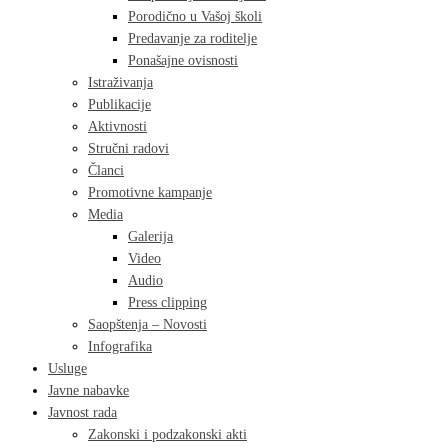
Porodično u Vašoj školi
Predavanje za roditelje
Ponašajne ovisnosti
Istraživanja
Publikacije
Aktivnosti
Stručni radovi
Članci
Promotivne kampanje
Media
Galerija
Video
Audio
Press clipping
Saopštenja – Novosti
Infografika
Usluge
Javne nabavke
Javnost rada
Zakonski i podzakonski akti