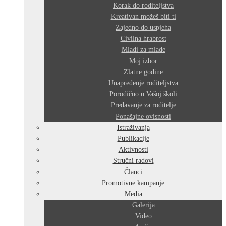
Korak do roditeljstva
Kreativan možeš biti ti
Zajedno do uspjeha
Civilna hrabrost
Mladi za mlade
Moj izbor
Zlatne godine
Unapređenje roditeljstva
Porodično u Vašoj školi
Predavanje za roditelje
Ponašajne ovisnosti
Istraživanja
Publikacije
Aktivnosti
Stručni radovi
Članci
Promotivne kampanje
Media
Galerija
Video