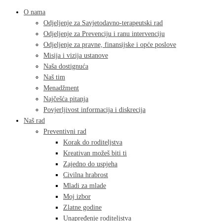
O nama
Odjeljenje za Savjetodavno-terapeutski rad
Odjeljenje za Prevenciju i ranu intervenciju
Odjeljenje za pravne, finansijske i opće poslove
Misija i vizija ustanove
Naša dostignuća
Naš tim
Menadžment
Najčešća pitanja
Povjerljivost informacija i diskrecija
Naš rad
Preventivni rad
Korak do roditeljstva
Kreativan možeš biti ti
Zajedno do uspjeha
Civilna hrabrost
Mladi za mlade
Moj izbor
Zlatne godine
Unapređenje roditeljstva