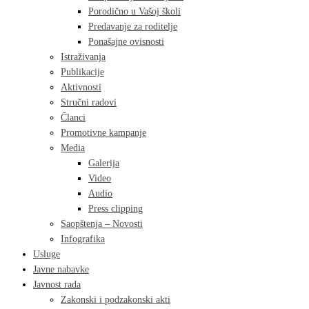
Porodično u Vašoj školi
Predavanje za roditelje
Ponašajne ovisnosti
Istraživanja
Publikacije
Aktivnosti
Stručni radovi
Članci
Promotivne kampanje
Media
Galerija
Video
Audio
Press clipping
Saopštenja – Novosti
Infografika
Usluge
Javne nabavke
Javnost rada
Zakonski i podzakonski akti