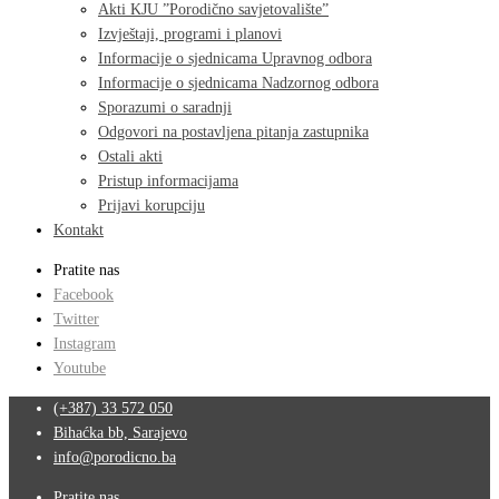
Akti KJU ”Porodično savjetovalište”
Izvještaji, programi i planovi
Informacije o sjednicama Upravnog odbora
Informacije o sjednicama Nadzornog odbora
Sporazumi o saradnji
Odgovori na postavljena pitanja zastupnika
Ostali akti
Pristup informacijama
Prijavi korupciju
Kontakt
Pratite nas
Facebook
Twitter
Instagram
Youtube
(+387) 33 572 050
Bihaćka bb, Sarajevo
info@porodicno.ba
Pratite nas