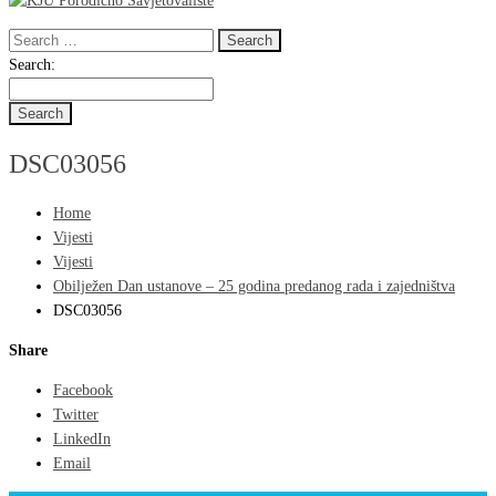
Search
for:
Search
Search:
for:
DSC03056
Home
Vijesti
Vijesti
Obilježen Dan ustanove – 25 godina predanog rada i zajedništva
DSC03056
Share
Facebook
Twitter
LinkedIn
Email