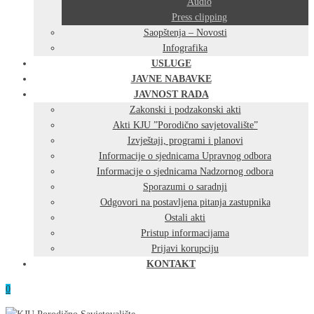
Audio
Press clipping
Saopštenja – Novosti
Infografika
USLUGE
JAVNE NABAVKE
JAVNOST RADA
Zakonski i podzakonski akti
Akti KJU ”Porodično savjetovalište”
Izvještaji, programi i planovi
Informacije o sjednicama Upravnog odbora
Informacije o sjednicama Nadzornog odbora
Sporazumi o saradnji
Odgovori na postavljena pitanja zastupnika
Ostali akti
Pristup informacijama
Prijavi korupciju
KONTAKT
0