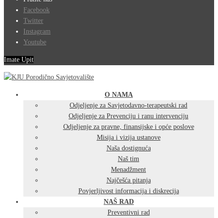
Facebook
Twitter
Instagram
Youtube
Imate Upit
O NAMA
Odjeljenje za Savjetodavno-terapeutski rad
Odjeljenje za Prevenciju i ranu intervenciju
Odjeljenje za pravne, finansijske i opće poslove
Misija i vizija ustanove
Naša dostignuća
Naš tim
Menadžment
Najčešća pitanja
Povjerljivost informacija i diskrecija
NAŠ RAD
Preventivni rad