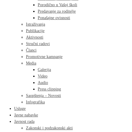
Porodično u Vašoj školi
Predavanje za roditelje
Ponašajne ovisnosti
Istraživanja
Publikacije
Aktivnosti
Stručni radovi
Članci
Promotivne kampanje
Media
Galerija
Video
Audio
Press clipping
Saopštenja – Novosti
Infografika
Usluge
Javne nabavke
Javnost rada
Zakonski i podzakonski akti