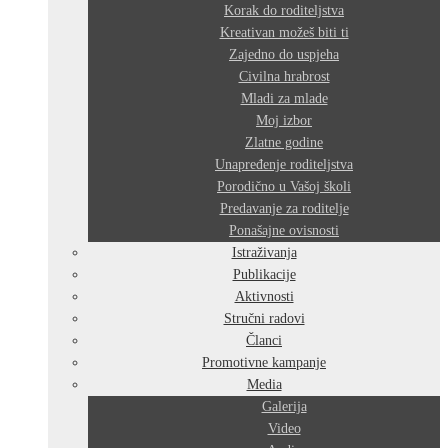
Korak do roditeljstva
Kreativan možeš biti ti
Zajedno do uspjeha
Civilna hrabrost
Mladi za mlade
Moj izbor
Zlatne godine
Unapređenje roditeljstva
Porodično u Vašoj školi
Predavanje za roditelje
Ponašajne ovisnosti
Istraživanja
Publikacije
Aktivnosti
Stručni radovi
Članci
Promotivne kampanje
Media
Galerija
Video