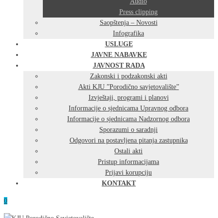
Audio
Press clipping
Saopštenja – Novosti
Infografika
USLUGE
JAVNE NABAVKE
JAVNOST RADA
Zakonski i podzakonski akti
Akti KJU ”Porodično savjetovalište”
Izvještaji, programi i planovi
Informacije o sjednicama Upravnog odbora
Informacije o sjednicama Nadzornog odbora
Sporazumi o saradnji
Odgovori na postavljena pitanja zastupnika
Ostali akti
Pristup informacijama
Prijavi korupciju
KONTAKT
0