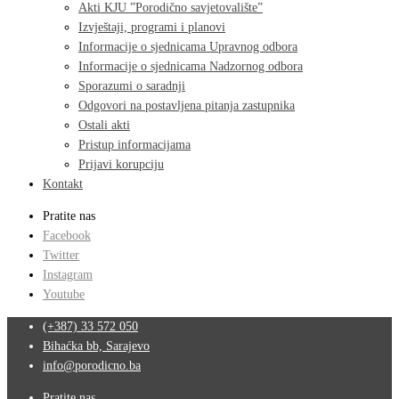
Akti KJU ”Porodično savjetovalište”
Izvještaji, programi i planovi
Informacije o sjednicama Upravnog odbora
Informacije o sjednicama Nadzornog odbora
Sporazumi o saradnji
Odgovori na postavljena pitanja zastupnika
Ostali akti
Pristup informacijama
Prijavi korupciju
Kontakt
Pratite nas
Facebook
Twitter
Instagram
Youtube
(+387) 33 572 050
Bihaćka bb, Sarajevo
info@porodicno.ba
Pratite nas