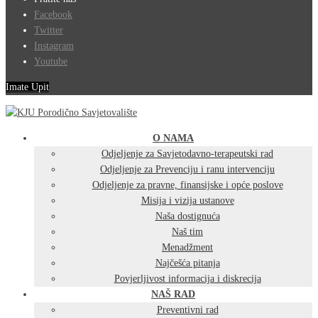
Facebook
Twitter
Instagram
Youtube
Imate Upit
O NAMA
Odjeljenje za Savjetodavno-terapeutski rad
Odjeljenje za Prevenciju i ranu intervenciju
Odjeljenje za pravne, finansijske i opće poslove
Misija i vizija ustanove
Naša dostignuća
Naš tim
Menadžment
Najčešća pitanja
Povjerljivost informacija i diskrecija
NAŠ RAD
Preventivni rad