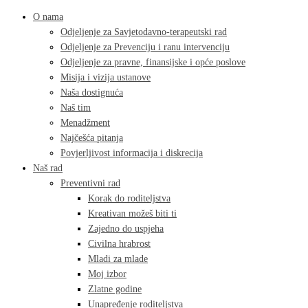
O nama
Odjeljenje za Savjetodavno-terapeutski rad
Odjeljenje za Prevenciju i ranu intervenciju
Odjeljenje za pravne, finansijske i opće poslove
Misija i vizija ustanove
Naša dostignuća
Naš tim
Menadžment
Najčešća pitanja
Povjerljivost informacija i diskrecija
Naš rad
Preventivni rad
Korak do roditeljstva
Kreativan možeš biti ti
Zajedno do uspjeha
Civilna hrabrost
Mladi za mlade
Moj izbor
Zlatne godine
Unapređenje roditeljstva