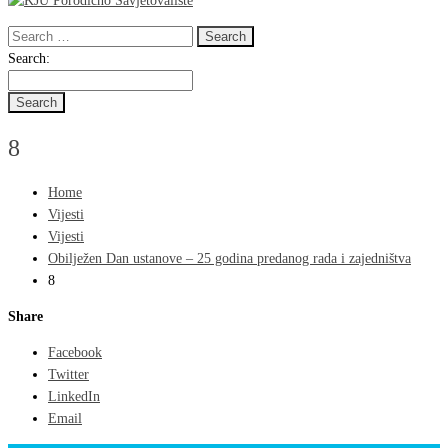
Search
for:
Search
Search:
for:
8
Home
Vijesti
Vijesti
Obilježen Dan ustanove – 25 godina predanog rada i zajedništva
8
Share
Facebook
Twitter
LinkedIn
Email