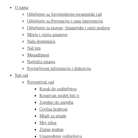
O nama
Odjeljenje za Savjetodavno-terapeutski rad
Odjeljenje za Prevenciju i ranu intervenciju
Odjeljenje za pravne, finansijske i opće poslove
Misija i vizija ustanove
Naša dostignuća
Naš tim
Menadžment
Najčešća pitanja
Povjerljivost informacija i diskrecija
Naš rad
Preventivni rad
Korak do roditeljstva
Kreativan možeš biti ti
Zajedno do uspjeha
Civilna hrabrost
Mladi za mlade
Moj izbor
Zlatne godine
Unapređenje roditeljstva