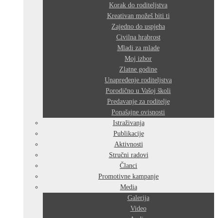
Korak do roditeljstva
Kreativan možeš biti ti
Zajedno do uspjeha
Civilna hrabrost
Mladi za mlade
Moj izbor
Zlatne godine
Unapređenje roditeljstva
Porodično u Vašoj školi
Predavanje za roditelje
Ponašajne ovisnosti
Istraživanja
Publikacije
Aktivnosti
Stručni radovi
Članci
Promotivne kampanje
Media
Galerija
Video