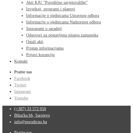
Akti KJU ”Porodično savjetovalište”
Izvještaji, programi i planovi
Informacije o sjednicama Upravnog odbora
Informacije o sjednicama Nadzornog odbora
Sporazumi o saradnji
Odgovori na postavljena pitanja zastupnika
Ostali akti
Pristup informacijama
Prijavi korupciju
Kontakt
Pratite nas
Facebook
Twitter
Instagram
Youtube
(+387) 33 572 050
Bihaćka bb, Sarajevo
info@porodicno.ba
Pratite nas