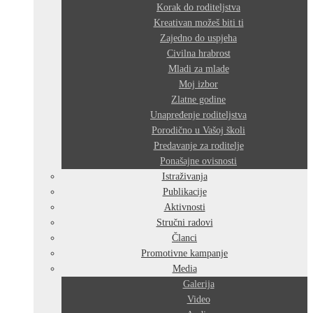
Korak do roditeljstva
Kreativan možeš biti ti
Zajedno do uspjeha
Civilna hrabrost
Mladi za mlade
Moj izbor
Zlatne godine
Unapređenje roditeljstva
Porodično u Vašoj školi
Predavanje za roditelje
Ponašajne ovisnosti
Istraživanja
Publikacije
Aktivnosti
Stručni radovi
Članci
Promotivne kampanje
Media
Galerija
Video