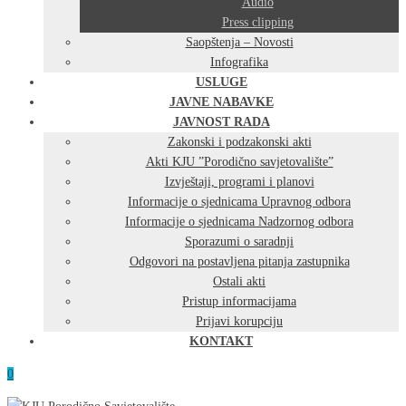
Audio
Press clipping
Saopštenja – Novosti
Infografika
USLUGE
JAVNE NABAVKE
JAVNOST RADA
Zakonski i podzakonski akti
Akti KJU ”Porodično savjetovalište”
Izvještaji, programi i planovi
Informacije o sjednicama Upravnog odbora
Informacije o sjednicama Nadzornog odbora
Sporazumi o saradnji
Odgovori na postavljena pitanja zastupnika
Ostali akti
Pristup informacijama
Prijavi korupciju
KONTAKT
0