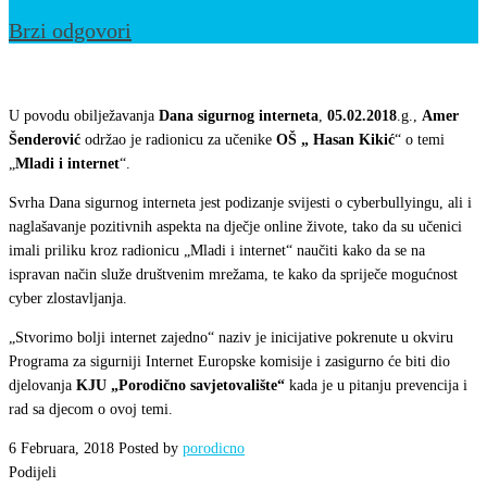
Brzi odgovori
Obilježen
Dan
U povodu obilježavanja
Dana sigurnog interneta
,
05.02.2018
.g.,
Amer
sigurnog
Šenderović
održao je radionicu za učenike
OŠ „ Hasan Kikić
“ o temi
„
Mladi i internet
“.
interneta
2018
Svrha Dana sigurnog interneta jest podizanje svijesti o cyberbullyingu, ali i
naglašavanje pozitivnih aspekta na dječje online živote, tako da su učenici
imali priliku kroz radionicu „Mladi i internet“ naučiti kako da se na
ispravan način služe društvenim mrežama, te kako da spriječe mogućnost
cyber zlostavljanja.
„Stvorimo bolji internet zajedno“ naziv je inicijative pokrenute u okviru
Programa za sigurniji Internet Europske komisije i zasigurno će biti dio
djelovanja
KJU „Porodično savjetovalište“
kada je u pitanju prevencija i
rad sa djecom o ovoj temi.
6 Februara, 2018
Posted by
porodicno
Podijeli