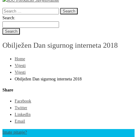
Search
for:
Search
Search:
for:
Obilježen Dan sigurnog interneta 2018
Home
Vijesti
Vijesti
Obilježen Dan sigurnog interneta 2018
Share
Facebook
Twitter
LinkedIn
Email
Imate pitanje?