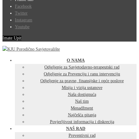
Facebook
Twitter
Instagram
Youtube
Imate Upit
O NAMA
Odjeljenje za Savjetodavno-terapeutski rad
Odjeljenje za Prevenciju i ranu intervenciju
Odjeljenje za pravne, finansijske i opće poslove
Misija i vizija ustanove
Naša dostignuća
Naš tim
Menadžment
Najčešća pitanja
Povjerljivost informacija i diskrecija
NAŠ RAD
Preventivni rad