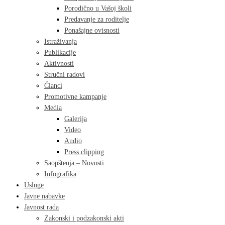
Porodično u Vašoj školi
Predavanje za roditelje
Ponašajne ovisnosti
Istraživanja
Publikacije
Aktivnosti
Stručni radovi
Članci
Promotivne kampanje
Media
Galerija
Video
Audio
Press clipping
Saopštenja – Novosti
Infografika
Usluge
Javne nabavke
Javnost rada
Zakonski i podzakonski akti