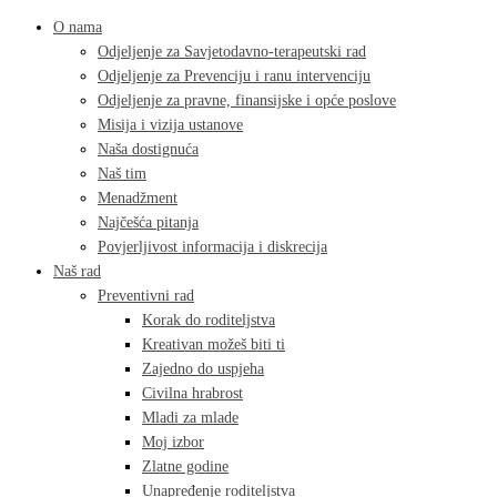
O nama
Odjeljenje za Savjetodavno-terapeutski rad
Odjeljenje za Prevenciju i ranu intervenciju
Odjeljenje za pravne, finansijske i opće poslove
Misija i vizija ustanove
Naša dostignuća
Naš tim
Menadžment
Najčešća pitanja
Povjerljivost informacija i diskrecija
Naš rad
Preventivni rad
Korak do roditeljstva
Kreativan možeš biti ti
Zajedno do uspjeha
Civilna hrabrost
Mladi za mlade
Moj izbor
Zlatne godine
Unapređenje roditeljstva