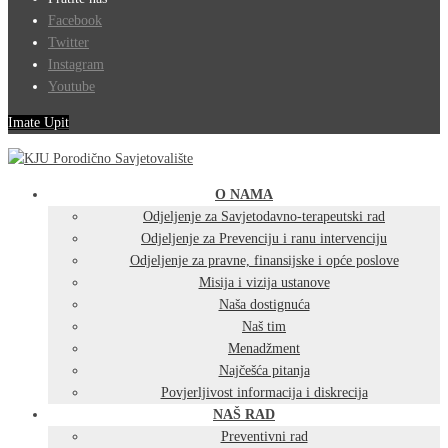
Facebook
Twitter
Instagram
Youtube
Imate Upit
O NAMA
Odjeljenje za Savjetodavno-terapeutski rad
Odjeljenje za Prevenciju i ranu intervenciju
Odjeljenje za pravne, finansijske i opće poslove
Misija i vizija ustanove
Naša dostignuća
Naš tim
Menadžment
Najčešća pitanja
Povjerljivost informacija i diskrecija
NAŠ RAD
Preventivni rad