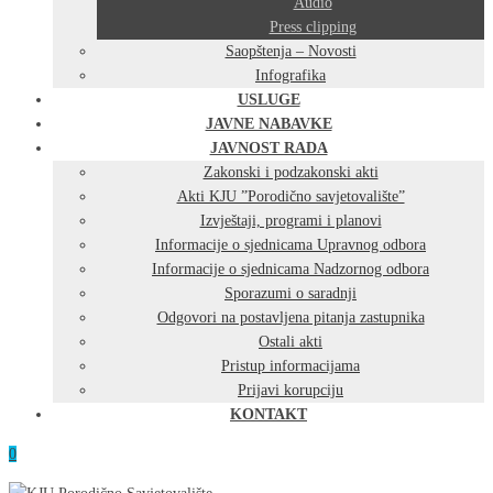
Audio
Press clipping
Saopštenja – Novosti
Infografika
USLUGE
JAVNE NABAVKE
JAVNOST RADA
Zakonski i podzakonski akti
Akti KJU ”Porodično savjetovalište”
Izvještaji, programi i planovi
Informacije o sjednicama Upravnog odbora
Informacije o sjednicama Nadzornog odbora
Sporazumi o saradnji
Odgovori na postavljena pitanja zastupnika
Ostali akti
Pristup informacijama
Prijavi korupciju
KONTAKT
0