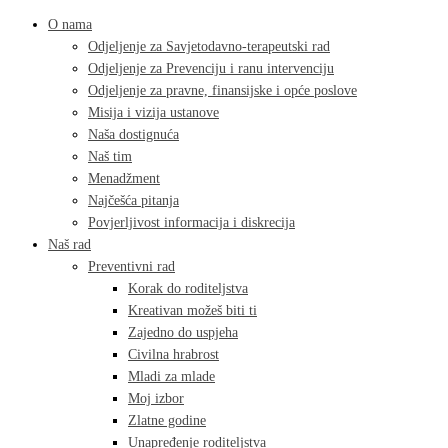
O nama
Odjeljenje za Savjetodavno-terapeutski rad
Odjeljenje za Prevenciju i ranu intervenciju
Odjeljenje za pravne, finansijske i opće poslove
Misija i vizija ustanove
Naša dostignuća
Naš tim
Menadžment
Najčešća pitanja
Povjerljivost informacija i diskrecija
Naš rad
Preventivni rad
Korak do roditeljstva
Kreativan možeš biti ti
Zajedno do uspjeha
Civilna hrabrost
Mladi za mlade
Moj izbor
Zlatne godine
Unapređenje roditeljstva