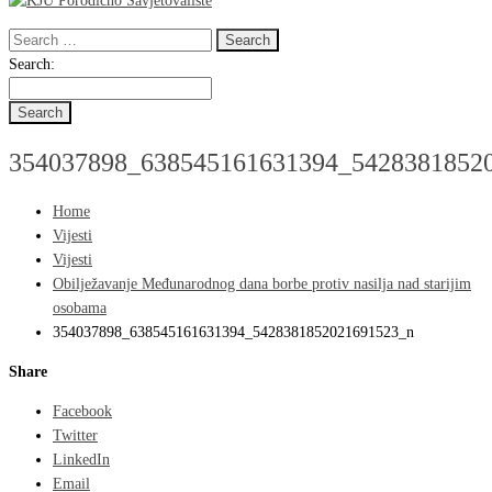
Search
for:
Search
Search:
for:
354037898_638545161631394_5428381852
Home
Vijesti
Vijesti
Obilježavanje Međunarodnog dana borbe protiv nasilja nad starijim
osobama
354037898_638545161631394_5428381852021691523_n
Share
Facebook
Twitter
LinkedIn
Email