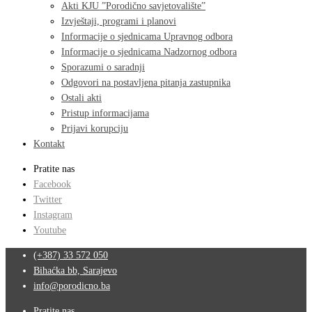
Akti KJU ”Porodično savjetovalište”
Izvještaji, programi i planovi
Informacije o sjednicama Upravnog odbora
Informacije o sjednicama Nadzornog odbora
Sporazumi o saradnji
Odgovori na postavljena pitanja zastupnika
Ostali akti
Pristup informacijama
Prijavi korupciju
Kontakt
Pratite nas
Facebook
Twitter
Instagram
Youtube
(+387) 33 572 050
Bihaćka bb, Sarajevo
info@porodicno.ba
Pratite nas