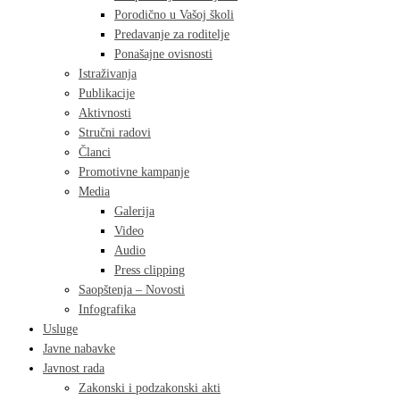
Porodično u Vašoj školi
Predavanje za roditelje
Ponašajne ovisnosti
Istraživanja
Publikacije
Aktivnosti
Stručni radovi
Članci
Promotivne kampanje
Media
Galerija
Video
Audio
Press clipping
Saopštenja – Novosti
Infografika
Usluge
Javne nabavke
Javnost rada
Zakonski i podzakonski akti