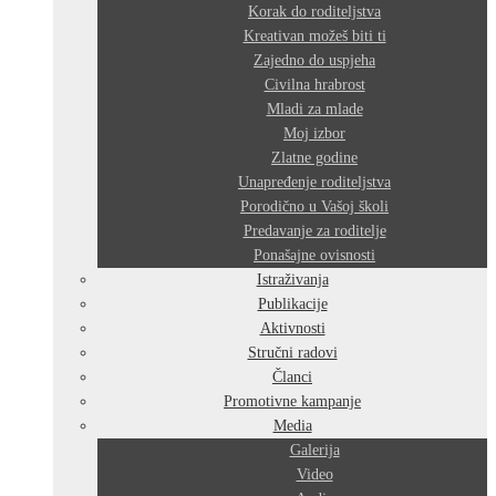
Korak do roditeljstva
Kreativan možeš biti ti
Zajedno do uspjeha
Civilna hrabrost
Mladi za mlade
Moj izbor
Zlatne godine
Unapređenje roditeljstva
Porodično u Vašoj školi
Predavanje za roditelje
Ponašajne ovisnosti
Istraživanja
Publikacije
Aktivnosti
Stručni radovi
Članci
Promotivne kampanje
Media
Galerija
Video