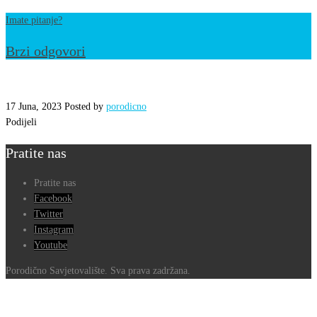
Imate pitanje?
Brzi odgovori
354037898_638545161631394_5428381852
17 Juna, 2023
Posted by
porodicno
Podijeli
Pratite nas
Pratite nas
Facebook
Twitter
Instagram
Youtube
Porodično Savjetovalište. Sva prava zadržana.
Go
to