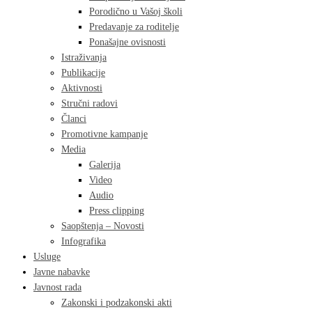
Porodično u Vašoj školi
Predavanje za roditelje
Ponašajne ovisnosti
Istraživanja
Publikacije
Aktivnosti
Stručni radovi
Članci
Promotivne kampanje
Media
Galerija
Video
Audio
Press clipping
Saopštenja – Novosti
Infografika
Usluge
Javne nabavke
Javnost rada
Zakonski i podzakonski akti