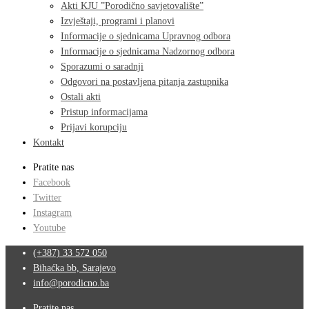
Akti KJU ”Porodično savjetovalište”
Izvještaji, programi i planovi
Informacije o sjednicama Upravnog odbora
Informacije o sjednicama Nadzornog odbora
Sporazumi o saradnji
Odgovori na postavljena pitanja zastupnika
Ostali akti
Pristup informacijama
Prijavi korupciju
Kontakt
Pratite nas
Facebook
Twitter
Instagram
Youtube
(+387) 33 572 050
Bihaćka bb, Sarajevo
info@porodicno.ba
Pratite nas