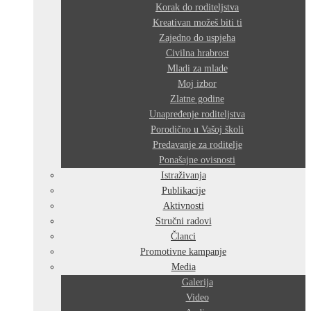
Korak do roditeljstva
Kreativan možeš biti ti
Zajedno do uspjeha
Civilna hrabrost
Mladi za mlade
Moj izbor
Zlatne godine
Unapređenje roditeljstva
Porodično u Vašoj školi
Predavanje za roditelje
Ponašajne ovisnosti
Istraživanja
Publikacije
Aktivnosti
Stručni radovi
Članci
Promotivne kampanje
Media
Galerija
Video