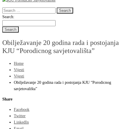
Search
for:
Search
Search:
for:
Obilježavanje 20 godina rada i postojanja
KJU “Porodicnog savjetovališta”
Home
Vijesti
Vijesti
Obilježavanje 20 godina rada i postojanja KJU “Porodicnog
savjetovališta”
Share
Facebook
Twitter
LinkedIn
Email