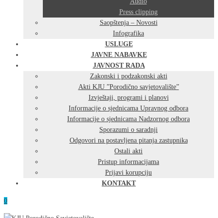
Audio
Press clipping
Saopštenja – Novosti
Infografika
USLUGE
JAVNE NABAVKE
JAVNOST RADA
Zakonski i podzakonski akti
Akti KJU ”Porodično savjetovalište”
Izvještaji, programi i planovi
Informacije o sjednicama Upravnog odbora
Informacije o sjednicama Nadzornog odbora
Sporazumi o saradnji
Odgovori na postavljena pitanja zastupnika
Ostali akti
Pristup informacijama
Prijavi korupciju
KONTAKT
0