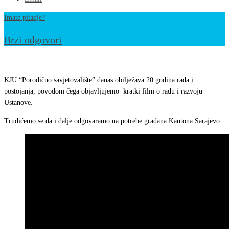
Imate pitanje?
Brzi odgovori
Obilježavanje
20
KJU “Porodično savjetovalište” danas obilježava 20 godina rada i
godina
postojanja, povodom čega objavljujemo kratki film o radu i razvoju
Ustanove.
rada
i
Trudićemo se da i dalje odgovaramo na potrebe građana Kantona Sarajevo.
postojanja
KJU
“Porodicnog
savjetovališta”