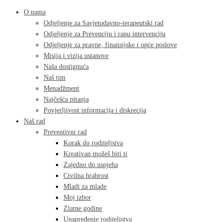
O nama
Odjeljenje za Savjetodavno-terapeutski rad
Odjeljenje za Prevenciju i ranu intervenciju
Odjeljenje za pravne, finansijske i opće poslove
Misija i vizija ustanove
Naša dostignuća
Naš tim
Menadžment
Najčešća pitanja
Povjerljivost informacija i diskrecija
Naš rad
Preventivni rad
Korak do roditeljstva
Kreativan možeš biti ti
Zajedno do uspjeha
Civilna hrabrost
Mladi za mlade
Moj izbor
Zlatne godine
Unapređenje roditeljstva