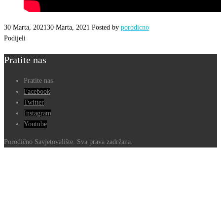
30 Marta, 2021
30 Marta, 2021
Posted by
porodicno
Podijeli
Pratite nas
Pratite nas
Facebook
Twitter
Instagram
Youtube
Porodično Savjetovalište. Sva prava zadržana.
Go
to
Top