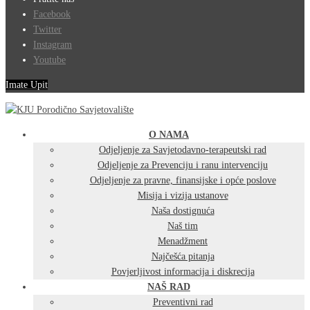
Facebook
Twitter
Instagram
Youtube
Imate Upit
O NAMA
Odjeljenje za Savjetodavno-terapeutski rad
Odjeljenje za Prevenciju i ranu intervenciju
Odjeljenje za pravne, finansijske i opće poslove
Misija i vizija ustanove
Naša dostignuća
Naš tim
Menadžment
Najčešća pitanja
Povjerljivost informacija i diskrecija
NAŠ RAD
Preventivni rad