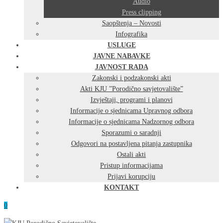
Audio
Press clipping
Saopštenja – Novosti
Infografika
USLUGE
JAVNE NABAVKE
JAVNOST RADA
Zakonski i podzakonski akti
Akti KJU ”Porodično savjetovalište”
Izvještaji, programi i planovi
Informacije o sjednicama Upravnog odbora
Informacije o sjednicama Nadzornog odbora
Sporazumi o saradnji
Odgovori na postavljena pitanja zastupnika
Ostali akti
Pristup informacijama
Prijavi korupciju
KONTAKT
0