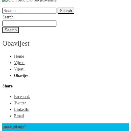
Search
for:
Search
Search:
for:
Obavijest
Home
Vijesti
Vijesti
Obavijest
Share
Facebook
Twitter
LinkedIn
Email
Imate pitanje?