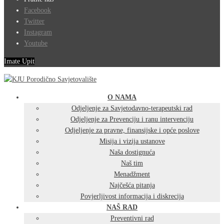
Facebook
Twitter
Instagram
Youtube
Imate Upit
O NAMA
Odjeljenje za Savjetodavno-terapeutski rad
Odjeljenje za Prevenciju i ranu intervenciju
Odjeljenje za pravne, finansijske i opće poslove
Misija i vizija ustanove
Naša dostignuća
Naš tim
Menadžment
Najčešća pitanja
Povjerljivost informacija i diskrecija
NAŠ RAD
Preventivni rad