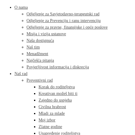
O nama
Odjeljenje za Savjetodavno-terapeutski rad
Odjeljenje za Prevenciju i ranu intervenciju
Odjeljenje za pravne, finansijske i opće poslove
Misija i vizija ustanove
Naša dostignuća
Naš tim
Menadžment
Najčešća pitanja
Povjerljivost informacija i diskrecija
Naš rad
Preventivni rad
Korak do roditeljstva
Kreativan možeš biti ti
Zajedno do uspjeha
Civilna hrabrost
Mladi za mlade
Moj izbor
Zlatne godine
Unapređenje roditeljstva