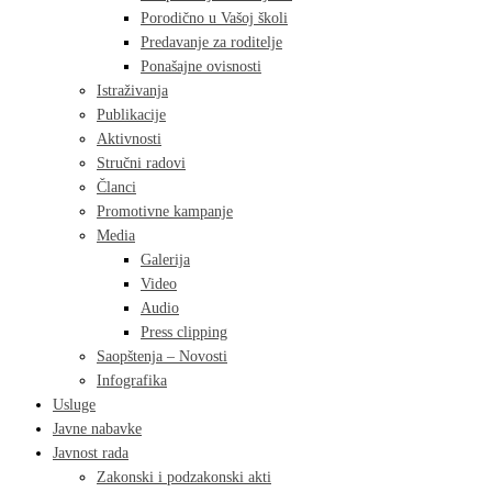
Porodično u Vašoj školi
Predavanje za roditelje
Ponašajne ovisnosti
Istraživanja
Publikacije
Aktivnosti
Stručni radovi
Članci
Promotivne kampanje
Media
Galerija
Video
Audio
Press clipping
Saopštenja – Novosti
Infografika
Usluge
Javne nabavke
Javnost rada
Zakonski i podzakonski akti