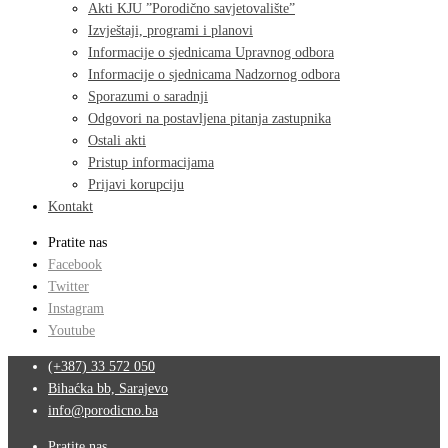
Akti KJU ”Porodično savjetovalište”
Izvještaji, programi i planovi
Informacije o sjednicama Upravnog odbora
Informacije o sjednicama Nadzornog odbora
Sporazumi o saradnji
Odgovori na postavljena pitanja zastupnika
Ostali akti
Pristup informacijama
Prijavi korupciju
Kontakt
Pratite nas
Facebook
Twitter
Instagram
Youtube
(+387) 33 572 050
Bihaćka bb, Sarajevo
info@porodicno.ba
Pratite nas