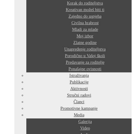
Korak do roditeljstva
Kreativan možeš biti ti
Zajedno do uspjeha
Civilna hrabrost
Mladi za mlade
Moj izbor
Zlatne godine
Unapređenje roditeljstva
Porodično u Vašoj školi
Predavanje za roditelje
Ponašajne ovisnosti
Istraživanja
Publikacije
Aktivnosti
Stručni radovi
Članci
Promotivne kampanje
Media
Galerija
Video