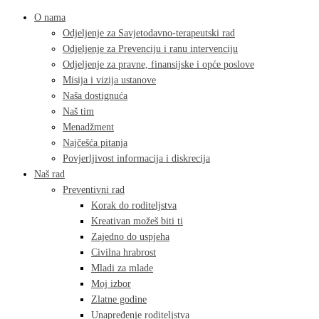
O nama
Odjeljenje za Savjetodavno-terapeutski rad
Odjeljenje za Prevenciju i ranu intervenciju
Odjeljenje za pravne, finansijske i opće poslove
Misija i vizija ustanove
Naša dostignuća
Naš tim
Menadžment
Najčešća pitanja
Povjerljivost informacija i diskrecija
Naš rad
Preventivni rad
Korak do roditeljstva
Kreativan možeš biti ti
Zajedno do uspjeha
Civilna hrabrost
Mladi za mlade
Moj izbor
Zlatne godine
Unapređenje roditeljstva