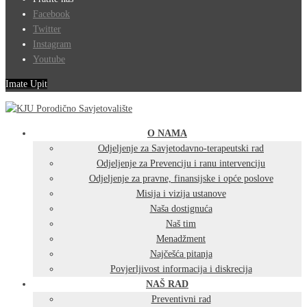
Facebook
Twitter
Instagram
Youtube
Imate Upit
O NAMA
Odjeljenje za Savjetodavno-terapeutski rad
Odjeljenje za Prevenciju i ranu intervenciju
Odjeljenje za pravne, finansijske i opće poslove
Misija i vizija ustanove
Naša dostignuća
Naš tim
Menadžment
Najčešća pitanja
Povjerljivost informacija i diskrecija
NAŠ RAD
Preventivni rad