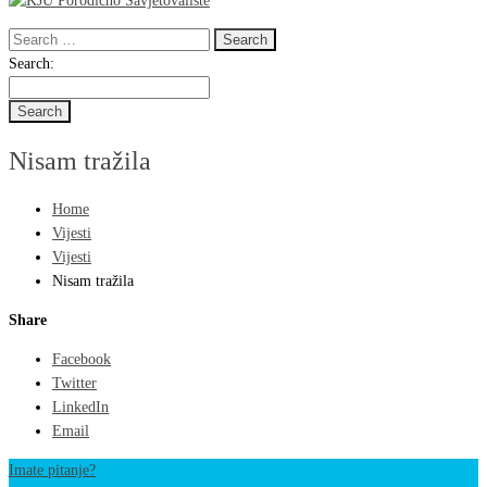
Search
for:
Search
Search:
for:
Nisam tražila
Home
Vijesti
Vijesti
Nisam tražila
Share
Facebook
Twitter
LinkedIn
Email
Imate pitanje?