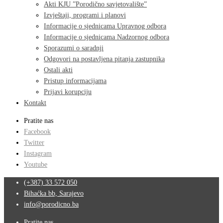
Akti KJU ”Porodično savjetovalište”
Izvještaji, programi i planovi
Informacije o sjednicama Upravnog odbora
Informacije o sjednicama Nadzornog odbora
Sporazumi o saradnji
Odgovori na postavljena pitanja zastupnika
Ostali akti
Pristup informacijama
Prijavi korupciju
Kontakt
Pratite nas
Facebook
Twitter
Instagram
Youtube
(+387) 33 572 050
Bihaćka bb, Sarajevo
info@porodicno.ba
Pratite nas