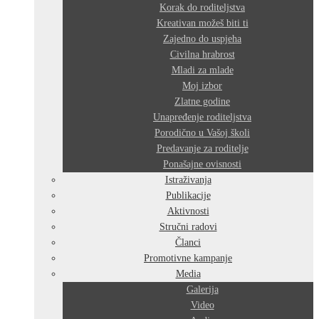
Korak do roditeljstva
Kreativan možeš biti ti
Zajedno do uspjeha
Civilna hrabrost
Mladi za mlade
Moj izbor
Zlatne godine
Unapređenje roditeljstva
Porodično u Vašoj školi
Predavanje za roditelje
Ponašajne ovisnosti
Istraživanja
Publikacije
Aktivnosti
Stručni radovi
Članci
Promotivne kampanje
Media
Galerija
Video