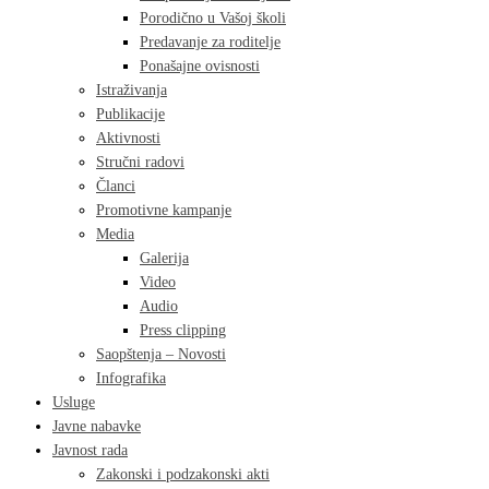
Porodično u Vašoj školi
Predavanje za roditelje
Ponašajne ovisnosti
Istraživanja
Publikacije
Aktivnosti
Stručni radovi
Članci
Promotivne kampanje
Media
Galerija
Video
Audio
Press clipping
Saopštenja – Novosti
Infografika
Usluge
Javne nabavke
Javnost rada
Zakonski i podzakonski akti