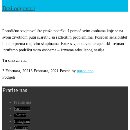
Brzi odgovori
Nisam
tražila
Porodično savjetovalište pruža podršku I pomoć svim osobama koje se na
svom životnom putu susretnu sa različitim problemima. Poseban senzibilitet
imamo prema ranjivim skupinama. Kroz savjetodavno terapeutski tretman
pružamo podršku svim osobama – žrtvama seksulanog nasilja.
Tu smo za vas.
3 Februara, 2021
3 Februara, 2021
Posted by
porodicno
Podijeli
Pratite nas
Pratite nas
Facebook
Twitter
Instagram
Youtube