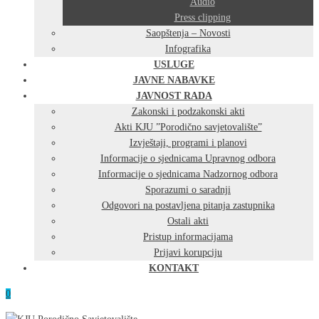
Audio
Press clipping
Saopštenja – Novosti
Infografika
USLUGE
JAVNE NABAVKE
JAVNOST RADA
Zakonski i podzakonski akti
Akti KJU ”Porodično savjetovalište”
Izvještaji, programi i planovi
Informacije o sjednicama Upravnog odbora
Informacije o sjednicama Nadzornog odbora
Sporazumi o saradnji
Odgovori na postavljena pitanja zastupnika
Ostali akti
Pristup informacijama
Prijavi korupciju
KONTAKT
0