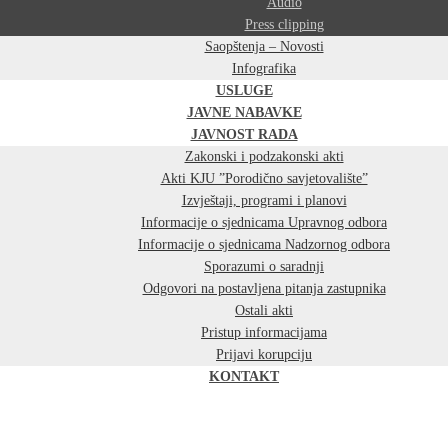
Audio
Press clipping
Saopštenja – Novosti
Infografika
USLUGE
JAVNE NABAVKE
JAVNOST RADA
Zakonski i podzakonski akti
Akti KJU ”Porodično savjetovalište”
Izvještaji, programi i planovi
Informacije o sjednicama Upravnog odbora
Informacije o sjednicama Nadzornog odbora
Sporazumi o saradnji
Odgovori na postavljena pitanja zastupnika
Ostali akti
Pristup informacijama
Prijavi korupciju
KONTAKT