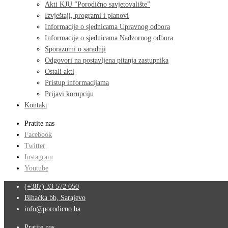
Akti KJU ”Porodično savjetovalište”
Izvještaji, programi i planovi
Informacije o sjednicama Upravnog odbora
Informacije o sjednicama Nadzornog odbora
Sporazumi o saradnji
Odgovori na postavljena pitanja zastupnika
Ostali akti
Pristup informacijama
Prijavi korupciju
Kontakt
Pratite nas
Facebook
Twitter
Instagram
Youtube
(+387) 33 572 050
Bihaćka bb, Sarajevo
info@porodicno.ba
Pratite nas