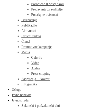
Porodično u Vašoj školi
Predavanje za roditelje
Ponašajne ovisnosti
Istraživanja
Publikacije
Aktivnosti
Stručni radovi
Članci
Promotivne kampanje
Media
Galerija
Video
Audio
Press clipping
Saopštenja – Novosti
Infografika
Usluge
Javne nabavke
Javnost rada
Zakonski i podzakonski akti