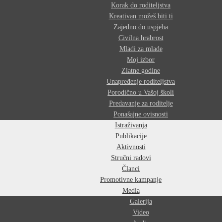
Korak do roditeljstva
Kreativan možeš biti ti
Zajedno do uspjeha
Civilna hrabrost
Mladi za mlade
Moj izbor
Zlatne godine
Unapređenje roditeljstva
Porodično u Vašoj školi
Predavanje za roditelje
Ponašajne ovisnosti
Istraživanja
Publikacije
Aktivnosti
Stručni radovi
Članci
Promotivne kampanje
Media
Galerija
Video