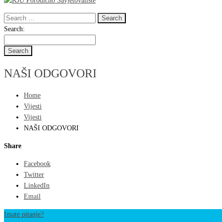
Search
for:
Search
Search:
for:
NAŠI ODGOVORI
Home
Vijesti
Vijesti
NAŠI ODGOVORI
Share
Facebook
Twitter
LinkedIn
Email
Imate pitanje?