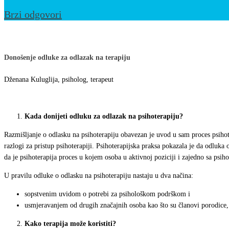
Brzi odgovori
NAŠI
ODGOVORI
Donošenje odluke za odlazak na terapiju
Dženana Kuluglija, psiholog, terapeut
Kada donijeti odluku za odlazak na psihoterapiju?
Razmišljanje o odlasku na psihoterapiju obavezan je uvod u sam proces psiho
razlogi za pristup psihoterapiji.
Psihoterapijska praksa pokazala je da odluka 
da je psihoterapija proces u kojem osoba u aktivnoj poziciji i zajedno sa psi
U pravilu odluke o odlasku na psihoterapiju nastaju u dva načina:
sopstvenim uvidom o potrebi za psihološkom podrškom i
usmjeravanjem od drugih značajnih osoba kao što su članovi porodice, pr
Kako terapija može koristiti?