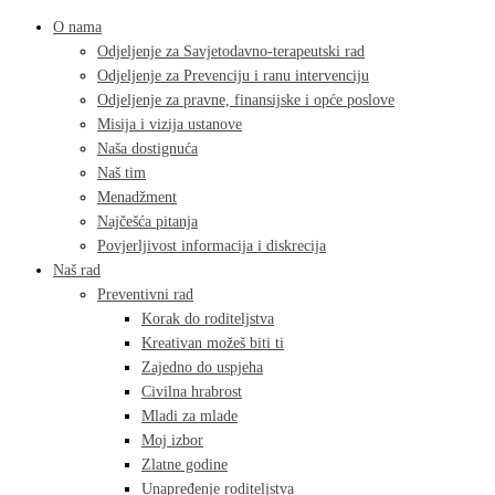
O nama
Odjeljenje za Savjetodavno-terapeutski rad
Odjeljenje za Prevenciju i ranu intervenciju
Odjeljenje za pravne, finansijske i opće poslove
Misija i vizija ustanove
Naša dostignuća
Naš tim
Menadžment
Najčešća pitanja
Povjerljivost informacija i diskrecija
Naš rad
Preventivni rad
Korak do roditeljstva
Kreativan možeš biti ti
Zajedno do uspjeha
Civilna hrabrost
Mladi za mlade
Moj izbor
Zlatne godine
Unapređenje roditeljstva