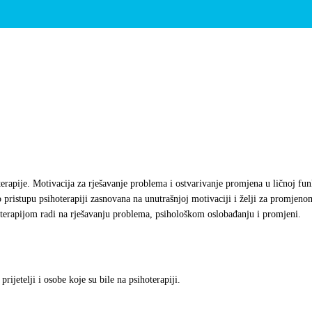
terapije.
Motivacija za rješavanje problema i ostvarivanje promjena u ličnoj fu
o pristupu psihoterapiji zasnovana na unutrašnjoj motivaciji i želji za promjen
hoterapijom radi na rješavanju problema, psihološkom oslobađanju i promjeni.
ijetelji i osobe koje su bile na psihoterapiji.