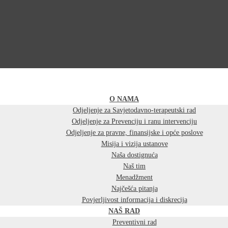
O NAMA
Odjeljenje za Savjetodavno-terapeutski rad
Odjeljenje za Prevenciju i ranu intervenciju
Odjeljenje za pravne, finansijske i opće poslove
Misija i vizija ustanove
Naša dostignuća
Naš tim
Menadžment
Najčešća pitanja
Povjerljivost informacija i diskrecija
NAŠ RAD
Preventivni rad