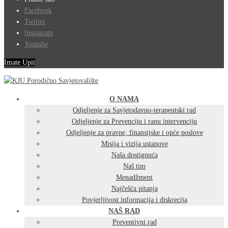
Facebook
Twitter
Instagram
Youtube
Imate Upit
O NAMA
Odjeljenje za Savjetodavno-terapeutski rad
Odjeljenje za Prevenciju i ranu intervenciju
Odjeljenje za pravne, finansijske i opće poslove
Misija i vizija ustanove
Naša dostignuća
Naš tim
Menadžment
Najčešća pitanja
Povjerljivost informacija i diskrecija
NAŠ RAD
Preventivni rad