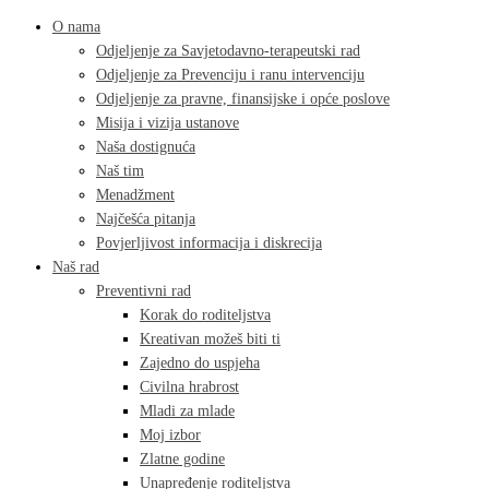
O nama
Odjeljenje za Savjetodavno-terapeutski rad
Odjeljenje za Prevenciju i ranu intervenciju
Odjeljenje za pravne, finansijske i opće poslove
Misija i vizija ustanove
Naša dostignuća
Naš tim
Menadžment
Najčešća pitanja
Povjerljivost informacija i diskrecija
Naš rad
Preventivni rad
Korak do roditeljstva
Kreativan možeš biti ti
Zajedno do uspjeha
Civilna hrabrost
Mladi za mlade
Moj izbor
Zlatne godine
Unapređenje roditeljstva