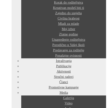
Korak do roditeljstva
Kreativan možeš biti ti
Zajedno do uspjeha
Civilna hrabrost
Mladi za mlade
Moj izbor
Zlatne godine
Unapređenje roditeljstva
Porodično u Vašoj školi
Predavanje za roditelje
Ponašajne ovisnosti
Istraživanja
Publikacije
Aktivnosti
Stručni radovi
Članci
Promotivne kampanje
Media
Galerija
Video