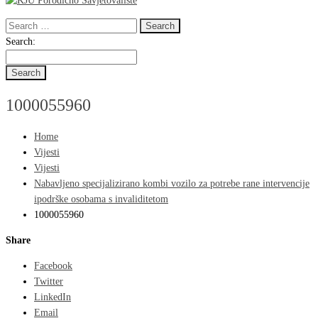
Search
for:
Search
Search:
for:
1000055960
Home
Vijesti
Vijesti
Nabavljeno specijalizirano kombi vozilo za potrebe rane intervencije
ipodrške osobama s invaliditetom
1000055960
Share
Facebook
Twitter
LinkedIn
Email