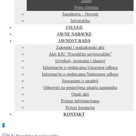
Audio
Press clipping
Saopštenja – Novosti
Infografika
USLUGE
JAVNE NABAVKE
JAVNOST RADA
Zakonski i podzakonski akti
Akti KJU ”Porodično savjetovalište”
Izvještaji, programi i planovi
Informacije o sjednicama Upravnog odbora
Informacije o sjednicama Nadzornog odbora
Sporazumi o saradnji
Odgovori na postavljena pitanja zastupnika
Ostali akti
Pristup informacijama
Prijavi korupciju
KONTAKT
0