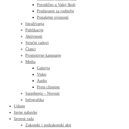
Porodično u Vašoj školi
Predavanje za roditelje
Ponašajne ovisnosti
Istraživanja
Publikacije
Aktivnosti
Stručni radovi
Članci
Promotivne kampanje
Media
Galerija
Video
Audio
Press clipping
Saopštenja – Novosti
Infografika
Usluge
Javne nabavke
Javnost rada
Zakonski i podzakonski akti