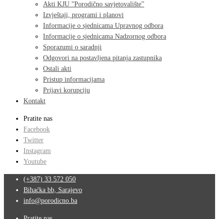
Akti KJU ”Porodično savjetovalište”
Izvještaji, programi i planovi
Informacije o sjednicama Upravnog odbora
Informacije o sjednicama Nadzornog odbora
Sporazumi o saradnji
Odgovori na postavljena pitanja zastupnika
Ostali akti
Pristup informacijama
Prijavi korupciju
Kontakt
Pratite nas
Facebook
Twitter
Instagram
Youtube
(+387) 33 572 050
Bihaćka bb, Sarajevo
info@porodicno.ba
Pratite nas