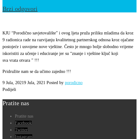
Brzi odgovori
Moj
izbor
KJU “Porodično savjetovalište” i ovog ljeta pruža priliku mladima da kroz
2021
9 radionica rade na razvijanju kvalitetnog partnerskog odnosa kroz ojačane
postojeće i usvojene nove vještine. Često je mnogo bolje slobodno vrijeme
iskoristiti za učenje i educiranje jer su “znanje i vještine ključ koji
sva vrata otvara ” !!!
Pridružite nam se da učimo zajedno !!!
9 Jula, 2021
9 Jula, 2021
Posted by
porodicno
Podijeli
Pratite nas
Pratite nas
Facebook
Twitter
Instagram