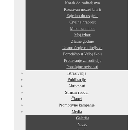
Korak do roditeljstva
Kreativan možeš biti ti
Zajedno do uspjeha
Civilna hrabrost
Mladi za mlade
Moj izbor
Zlatne godine
Unapređenje roditeljstva
Porodično u Vašoj školi
Predavanje za roditelje
Ponašajne ovisnosti
Istraživanja
Publikacije
Aktivnosti
Stručni radovi
Članci
Promotivne kampanje
Media
Galerija
Video