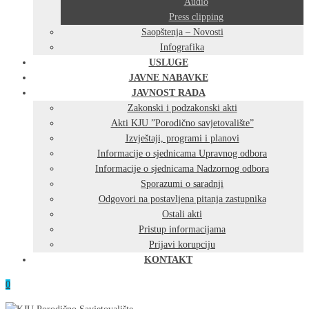
Audio
Press clipping
Saopštenja – Novosti
Infografika
USLUGE
JAVNE NABAVKE
JAVNOST RADA
Zakonski i podzakonski akti
Akti KJU ”Porodično savjetovalište”
Izvještaji, programi i planovi
Informacije o sjednicama Upravnog odbora
Informacije o sjednicama Nadzornog odbora
Sporazumi o saradnji
Odgovori na postavljena pitanja zastupnika
Ostali akti
Pristup informacijama
Prijavi korupciju
KONTAKT
0