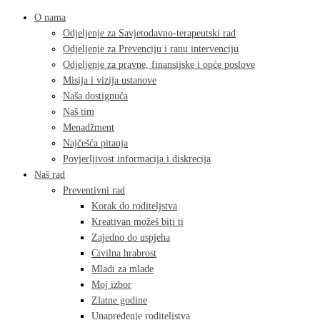
O nama
Odjeljenje za Savjetodavno-terapeutski rad
Odjeljenje za Prevenciju i ranu intervenciju
Odjeljenje za pravne, finansijske i opće poslove
Misija i vizija ustanove
Naša dostignuća
Naš tim
Menadžment
Najčešća pitanja
Povjerljivost informacija i diskrecija
Naš rad
Preventivni rad
Korak do roditeljstva
Kreativan možeš biti ti
Zajedno do uspjeha
Civilna hrabrost
Mladi za mlade
Moj izbor
Zlatne godine
Unapređenje roditeljstva