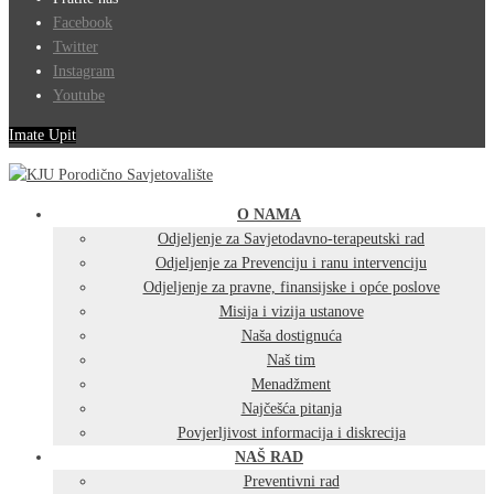
Facebook
Twitter
Instagram
Youtube
Imate Upit
O NAMA
Odjeljenje za Savjetodavno-terapeutski rad
Odjeljenje za Prevenciju i ranu intervenciju
Odjeljenje za pravne, finansijske i opće poslove
Misija i vizija ustanove
Naša dostignuća
Naš tim
Menadžment
Najčešća pitanja
Povjerljivost informacija i diskrecija
NAŠ RAD
Preventivni rad