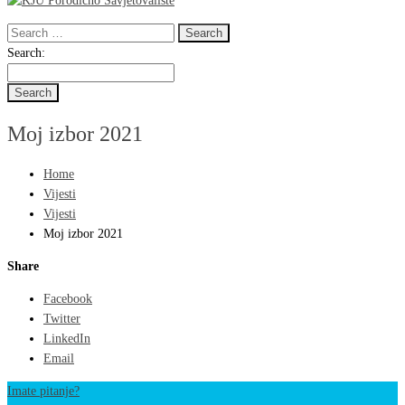
Search
for:
Search
Search:
for:
Moj izbor 2021
Home
Vijesti
Vijesti
Moj izbor 2021
Share
Facebook
Twitter
LinkedIn
Email
Imate pitanje?