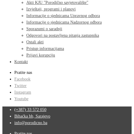
Akti KJU ”Porodično savjetovalište”
Izvještaji, programi i planovi
Informacije o sjednicama Upravnog odbora
Informacije o sjednicama Nadzornog odbora
Sporazumi o saradnji
Odgovori na postavljena pitanja zastupnika
Ostali akti
Pristup informacijama
Prijavi korupciju
Kontakt
Pratite nas
Facebook
Twitter
Instagram
Youtube
(+387) 33 572 050
Bihaćka bb, Sarajevo
info@porodicno.ba
Pratite nas