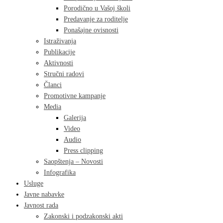
Porodično u Vašoj školi
Predavanje za roditelje
Ponašajne ovisnosti
Istraživanja
Publikacije
Aktivnosti
Stručni radovi
Članci
Promotivne kampanje
Media
Galerija
Video
Audio
Press clipping
Saopštenja – Novosti
Infografika
Usluge
Javne nabavke
Javnost rada
Zakonski i podzakonski akti