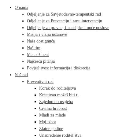
O nama
Odjeljenje za Savjetodavno-terapeutski rad
Odjeljenje za Prevenciju i ranu intervenciju
Odjeljenje za pravne, finansijske i opće poslove
Misija i vizija ustanove
Naša dostignuća
Naš tim
Menadžment
Najčešća pitanja
Povjerljivost informacija i diskrecija
Naš rad
Preventivni rad
Korak do roditeljstva
Kreativan možeš biti ti
Zajedno do uspjeha
Civilna hrabrost
Mladi za mlade
Moj izbor
Zlatne godine
Unapređenje roditeljstva