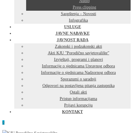
Audio
Press clipping
Saopštenja – Novosti
Infografika
USLUGE
JAVNE NABAVKE
JAVNOST RADA
Zakonski i podzakonski akti
Akti KJU ”Porodično savjetovalište”
Izvještaji, programi i planovi
Informacije o sjednicama Upravnog odbora
Informacije o sjednicama Nadzornog odbora
Sporazumi o saradnji
Odgovori na postavljena pitanja zastupnika
Ostali akti
Pristup informacijama
Prijavi korupciju
KONTAKT
0