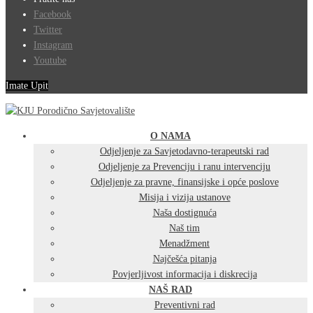
Facebook
Twitter
Instagram
Youtube
Imate Upit
O NAMA
Odjeljenje za Savjetodavno-terapeutski rad
Odjeljenje za Prevenciju i ranu intervenciju
Odjeljenje za pravne, finansijske i opće poslove
Misija i vizija ustanove
Naša dostignuća
Naš tim
Menadžment
Najčešća pitanja
Povjerljivost informacija i diskrecija
NAŠ RAD
Preventivni rad