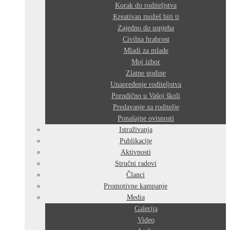
Korak do roditeljstva
Kreativan možeš biti ti
Zajedno do uspjeha
Civilna hrabrost
Mladi za mlade
Moj izbor
Zlatne godine
Unapređenje roditeljstva
Porodično u Vašoj školi
Predavanje za roditelje
Ponašajne ovisnosti
Istraživanja
Publikacije
Aktivnosti
Stručni radovi
Članci
Promotivne kampanje
Media
Galerija
Video