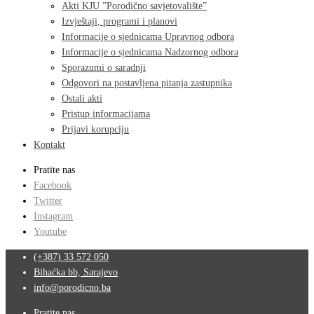
Akti KJU ”Porodično savjetovalište”
Izvještaji, programi i planovi
Informacije o sjednicama Upravnog odbora
Informacije o sjednicama Nadzornog odbora
Sporazumi o saradnji
Odgovori na postavljena pitanja zastupnika
Ostali akti
Pristup informacijama
Prijavi korupciju
Kontakt
Pratite nas
Facebook
Twitter
Instagram
Youtube
(+387) 33 572 050
Bihaćka bb, Sarajevo
info@porodicno.ba
Pratite nas