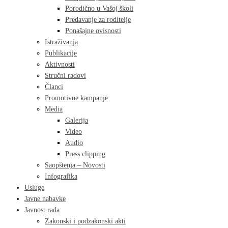
Porodično u Vašoj školi
Predavanje za roditelje
Ponašajne ovisnosti
Istraživanja
Publikacije
Aktivnosti
Stručni radovi
Članci
Promotivne kampanje
Media
Galerija
Video
Audio
Press clipping
Saopštenja – Novosti
Infografika
Usluge
Javne nabavke
Javnost rada
Zakonski i podzakonski akti