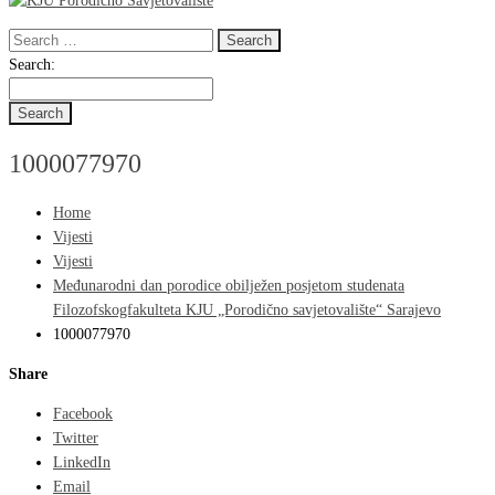
Search
for:
Search
Search:
for:
1000077970
Home
Vijesti
Vijesti
Međunarodni dan porodice obilježen posjetom studenata
Filozofskogfakulteta KJU „Porodično savjetovalište“ Sarajevo
1000077970
Share
Facebook
Twitter
LinkedIn
Email