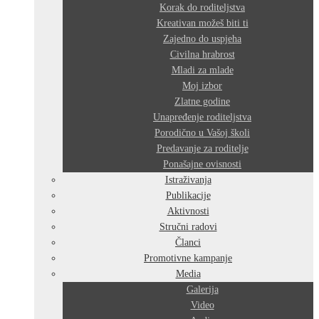
Korak do roditeljstva
Kreativan možeš biti ti
Zajedno do uspjeha
Civilna hrabrost
Mladi za mlade
Moj izbor
Zlatne godine
Unapređenje roditeljstva
Porodično u Vašoj školi
Predavanje za roditelje
Ponašajne ovisnosti
Istraživanja
Publikacije
Aktivnosti
Stručni radovi
Članci
Promotivne kampanje
Media
Galerija
Video