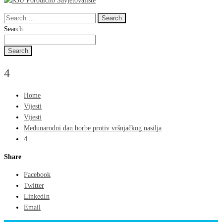
Search
for:
Search
Search:
for:
4
Home
Vijesti
Vijesti
Međunarodni dan borbe protiv vršnjačkog nasilja
4
Share
Facebook
Twitter
LinkedIn
Email