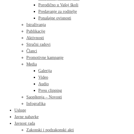
Porodično u Vašoj školi
Predavanje za roditelje
Ponašajne ovisnosti
Istraživanja
Publikacije
Aktivnosti
Stručni radovi
Članci
Promotivne kampanje
Media
Galerija
Video
Audio
Press clipping
Saopštenja – Novosti
Infografika
Usluge
Javne nabavke
Javnost rada
Zakonski i podzakonski akti