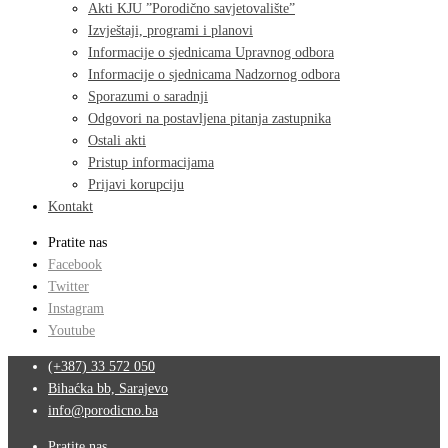
Akti KJU ”Porodično savjetovalište”
Izvještaji, programi i planovi
Informacije o sjednicama Upravnog odbora
Informacije o sjednicama Nadzornog odbora
Sporazumi o saradnji
Odgovori na postavljena pitanja zastupnika
Ostali akti
Pristup informacijama
Prijavi korupciju
Kontakt
Pratite nas
Facebook
Twitter
Instagram
Youtube
(+387) 33 572 050
Bihaćka bb, Sarajevo
info@porodicno.ba
Pratite nas