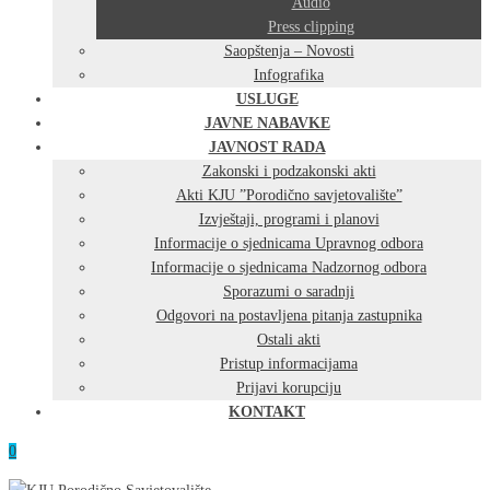
Audio
Press clipping
Saopštenja – Novosti
Infografika
USLUGE
JAVNE NABAVKE
JAVNOST RADA
Zakonski i podzakonski akti
Akti KJU ”Porodično savjetovalište”
Izvještaji, programi i planovi
Informacije o sjednicama Upravnog odbora
Informacije o sjednicama Nadzornog odbora
Sporazumi o saradnji
Odgovori na postavljena pitanja zastupnika
Ostali akti
Pristup informacijama
Prijavi korupciju
KONTAKT
0