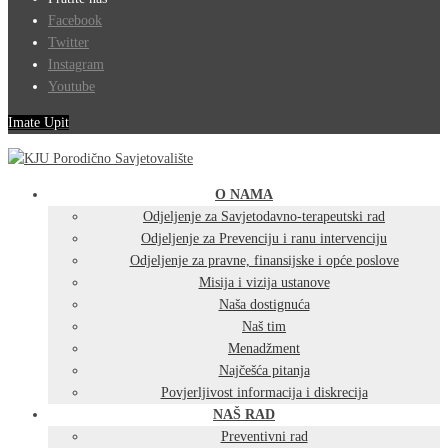
Facebook
Twitter
Instagram
Youtube
Imate Upit
O NAMA
Odjeljenje za Savjetodavno-terapeutski rad
Odjeljenje za Prevenciju i ranu intervenciju
Odjeljenje za pravne, finansijske i opće poslove
Misija i vizija ustanove
Naša dostignuća
Naš tim
Menadžment
Najčešća pitanja
Povjerljivost informacija i diskrecija
NAŠ RAD
Preventivni rad