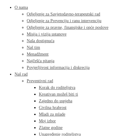
O nama
Odjeljenje za Savjetodavno-terapeutski rad
Odjeljenje za Prevenciju i ranu intervenciju
Odjeljenje za pravne, finansijske i opće poslove
Misija i vizija ustanove
Naša dostignuća
Naš tim
Menadžment
Najčešća pitanja
Povjerljivost informacija i diskrecija
Naš rad
Preventivni rad
Korak do roditeljstva
Kreativan možeš biti ti
Zajedno do uspjeha
Civilna hrabrost
Mladi za mlade
Moj izbor
Zlatne godine
Unapređenje roditeljstva