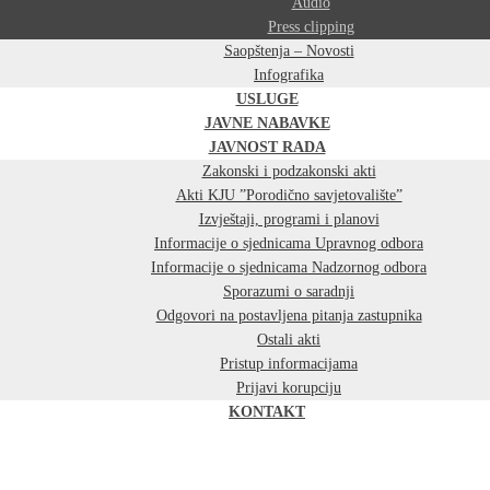
Audio
Press clipping
Saopštenja – Novosti
Infografika
USLUGE
JAVNE NABAVKE
JAVNOST RADA
Zakonski i podzakonski akti
Akti KJU ”Porodično savjetovalište”
Izvještaji, programi i planovi
Informacije o sjednicama Upravnog odbora
Informacije o sjednicama Nadzornog odbora
Sporazumi o saradnji
Odgovori na postavljena pitanja zastupnika
Ostali akti
Pristup informacijama
Prijavi korupciju
KONTAKT