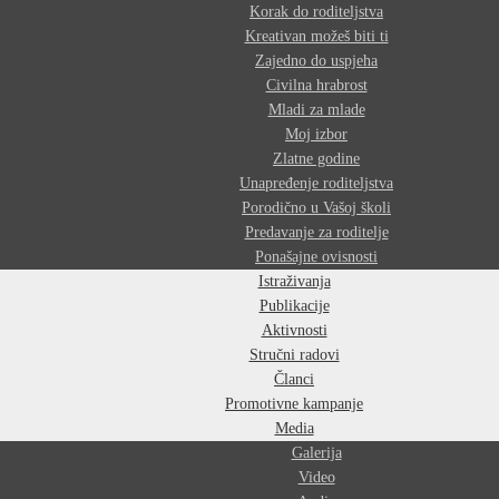
Korak do roditeljstva
Kreativan možeš biti ti
Zajedno do uspjeha
Civilna hrabrost
Mladi za mlade
Moj izbor
Zlatne godine
Unapređenje roditeljstva
Porodično u Vašoj školi
Predavanje za roditelje
Ponašajne ovisnosti
Istraživanja
Publikacije
Aktivnosti
Stručni radovi
Članci
Promotivne kampanje
Media
Galerija
Video