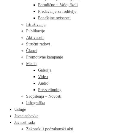
Porodično u Vašoj školi
Predavanje za roditelje
Ponašajne ovisnosti
Istraživanja
Publikacije
Aktivnosti
Stručni radovi
Članci
Promotivne kampanje
Media
Galerija
Video
Audio
Press clipping
Saopštenja – Novosti
Infografika
Usluge
Javne nabavke
Javnost rada
Zakonski i podzakonski akti