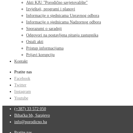
Akti KJU ”Porodično savjetovalište”
Izvještaji, programi i planovi
Informacije o sjednicama Upravnog odbora
Informacije o sjednicama Nadzornog odbora
Sporazumi o saradnji
Odgovori na postavljena pitanja zastupnika
Ostali akti
Pristup informacijama
Prijavi korupciju
Kontakt
Pratite nas
Facebook
Twitter
Instagram
Youtube
(+387) 33 572 050
Bihaćka bb, Sarajevo
info@porodicno.ba
Pratite nas