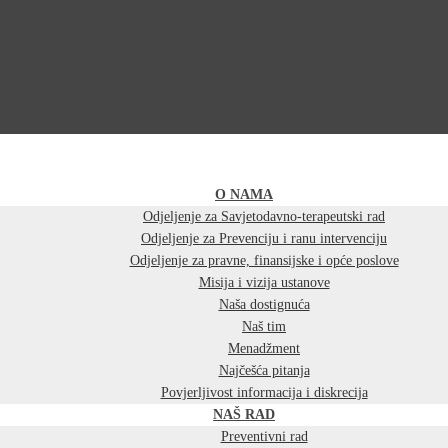
O NAMA
Odjeljenje za Savjetodavno-terapeutski rad
Odjeljenje za Prevenciju i ranu intervenciju
Odjeljenje za pravne, finansijske i opće poslove
Misija i vizija ustanove
Naša dostignuća
Naš tim
Menadžment
Najčešća pitanja
Povjerljivost informacija i diskrecija
NAŠ RAD
Preventivni rad