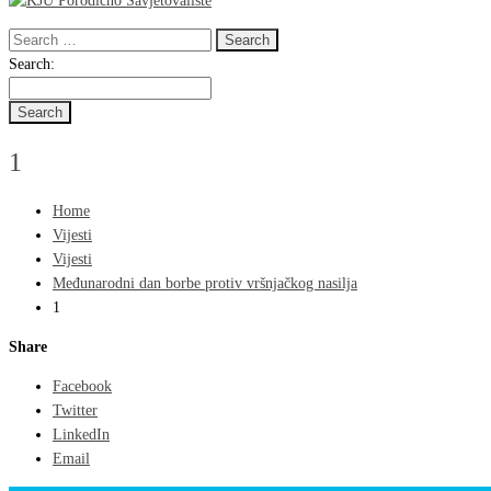
Search
for:
Search
Search:
for:
1
Home
Vijesti
Vijesti
Međunarodni dan borbe protiv vršnjačkog nasilja
1
Share
Facebook
Twitter
LinkedIn
Email