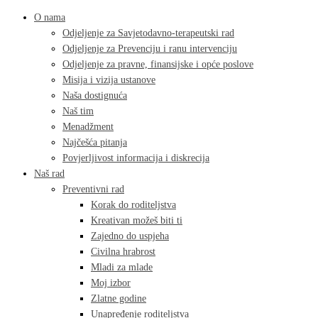
O nama
Odjeljenje za Savjetodavno-terapeutski rad
Odjeljenje za Prevenciju i ranu intervenciju
Odjeljenje za pravne, finansijske i opće poslove
Misija i vizija ustanove
Naša dostignuća
Naš tim
Menadžment
Najčešća pitanja
Povjerljivost informacija i diskrecija
Naš rad
Preventivni rad
Korak do roditeljstva
Kreativan možeš biti ti
Zajedno do uspjeha
Civilna hrabrost
Mladi za mlade
Moj izbor
Zlatne godine
Unapređenje roditeljstva