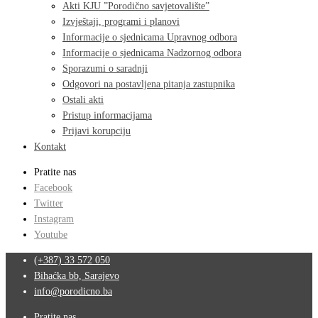
Akti KJU ”Porodično savjetovalište”
Izvještaji, programi i planovi
Informacije o sjednicama Upravnog odbora
Informacije o sjednicama Nadzornog odbora
Sporazumi o saradnji
Odgovori na postavljena pitanja zastupnika
Ostali akti
Pristup informacijama
Prijavi korupciju
Kontakt
Pratite nas
Facebook
Twitter
Instagram
Youtube
(+387) 33 572 050
Bihaćka bb, Sarajevo
info@porodicno.ba
Pratite nas