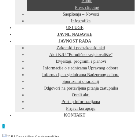
Audio
Press clipping
Saopštenja – Novosti
Infografika
USLUGE
JAVNE NABAVKE
JAVNOST RADA
Zakonski i podzakonski akti
Akti KJU ”Porodično savjetovalište”
Izvještaji, programi i planovi
Informacije o sjednicama Upravnog odbora
Informacije o sjednicama Nadzornog odbora
Sporazumi o saradnji
Odgovori na postavljena pitanja zastupnika
Ostali akti
Pristup informacijama
Prijavi korupciju
KONTAKT
0