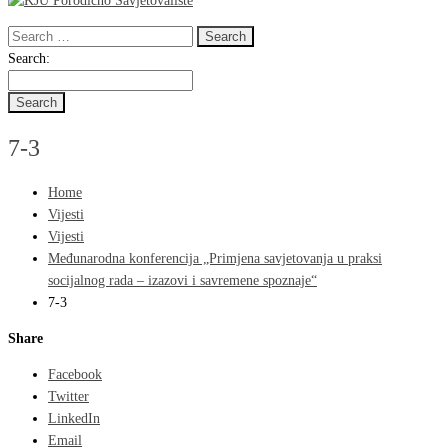
Search
for:
Search
Search:
for:
7-3
Home
Vijesti
Vijesti
Međunarodna konferencija „Primjena savjetovanja u praksi
socijalnog rada – izazovi i savremene spoznaje“
7-3
Share
Facebook
Twitter
LinkedIn
Email