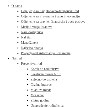
O nama
Odjeljenje za Savjetodavno-terapeutski rad
Odjeljenje za Prevenciju i ranu intervenciju
Odjeljenje za pravne, finansijske i opće poslove
Misija i vizija ustanove
Naša dostignuća
Naš tim
Menadžment
Najčešća pitanja
Povjerljivost informacija i diskrecija
Naš rad
Preventivni rad
Korak do roditeljstva
Kreativan možeš biti ti
Zajedno do uspjeha
Civilna hrabrost
Mladi za mlade
Moj izbor
Zlatne godine
Unapređenje roditeljstva