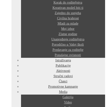
Korak do roditeljstva
Kreativan možeš biti ti
Zajedno do uspjeha
Civilna hrabrost
Mladi za mlade
Moj izbor
Zlatne godine
Unapređenje roditeljstva
Porodično u Vašoj školi
Predavanje za roditelje
Ponašajne ovisnosti
Istraživanja
Publikacije
Aktivnosti
Stručni radovi
Članci
Promotivne kampanje
Media
Galerija
Video