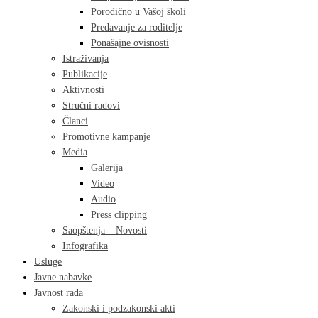
Porodično u Vašoj školi
Predavanje za roditelje
Ponašajne ovisnosti
Istraživanja
Publikacije
Aktivnosti
Stručni radovi
Članci
Promotivne kampanje
Media
Galerija
Video
Audio
Press clipping
Saopštenja – Novosti
Infografika
Usluge
Javne nabavke
Javnost rada
Zakonski i podzakonski akti