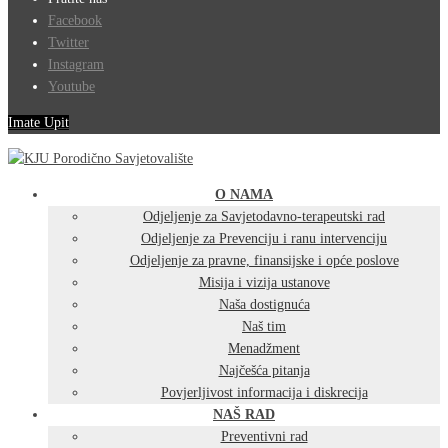
Facebook
Twitter
Instagram
Youtube
Imate Upit
O NAMA
Odjeljenje za Savjetodavno-terapeutski rad
Odjeljenje za Prevenciju i ranu intervenciju
Odjeljenje za pravne, finansijske i opće poslove
Misija i vizija ustanove
Naša dostignuća
Naš tim
Menadžment
Najčešća pitanja
Povjerljivost informacija i diskrecija
NAŠ RAD
Preventivni rad