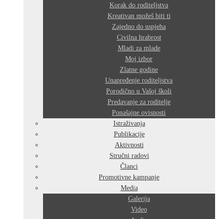
Korak do roditeljstva
Kreativan možeš biti ti
Zajedno do uspjeha
Civilna hrabrost
Mladi za mlade
Moj izbor
Zlatne godine
Unapređenje roditeljstva
Porodično u Vašoj školi
Predavanje za roditelje
Ponašajne ovisnosti
Istraživanja
Publikacije
Aktivnosti
Stručni radovi
Članci
Promotivne kampanje
Media
Galerija
Video