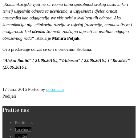
„
Komunikacijske vještine su veoma bitna sposobnost svakog nastavnika i
temelj uspješnih odnosa sa učenicima, a uspješnost i djelotvornost
nastavnika kao odgajatelja sve više ovisi o kvalitetu tih odnosa. Ako
komunikacija nije učinkovita razvija se osjećaj frustracije, nezadovoljstva i
nesigurnosti kod učenika što može značajno utjecati na rezultate odgojno-
obrazovnog rada“
istakla je
Mahira Poljak.
Ovo predavanje održat će se i u osnovnim školama:
“Aleksa Šantić” ( 21.06.2016.),”Vrhbosna” ( 23.06.2016.) i “Kovačići”
(27.06.2016.).
17 Juna, 2016
Posted by
porodicno
Podijeli
Pratite nas
Pratite nas
Facebook
Twitter