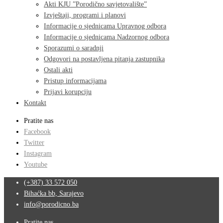
Akti KJU ”Porodično savjetovalište”
Izvještaji, programi i planovi
Informacije o sjednicama Upravnog odbora
Informacije o sjednicama Nadzornog odbora
Sporazumi o saradnji
Odgovori na postavljena pitanja zastupnika
Ostali akti
Pristup informacijama
Prijavi korupciju
Kontakt
Pratite nas
Facebook
Twitter
Instagram
Youtube
(+387) 33 572 050
Bihaćka bb, Sarajevo
info@porodicno.ba
Pratite nas