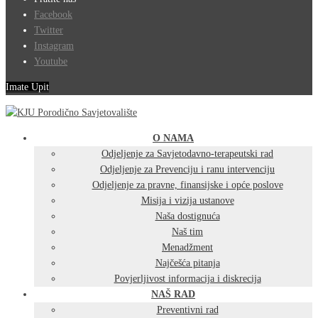
Facebook
Twitter
Instagram
Youtube
Imate Upit
O NAMA
Odjeljenje za Savjetodavno-terapeutski rad
Odjeljenje za Prevenciju i ranu intervenciju
Odjeljenje za pravne, finansijske i opće poslove
Misija i vizija ustanove
Naša dostignuća
Naš tim
Menadžment
Najčešća pitanja
Povjerljivost informacija i diskrecija
NAŠ RAD
Preventivni rad