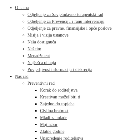
O nama
Odjeljenje za Savjetodavno-terapeutski rad
Odjeljenje za Prevenciju i ranu intervenciju
Odjeljenje za pravne, finansijske i opće poslove
Misija i vizija ustanove
Naša dostignuća
Naš tim
Menadžment
Najčešća pitanja
Povjerljivost informacija i diskrecija
Naš rad
Preventivni rad
Korak do roditeljstva
Kreativan možeš biti ti
Zajedno do uspjeha
Civilna hrabrost
Mladi za mlade
Moj izbor
Zlatne godine
Unapređenje roditeljstva