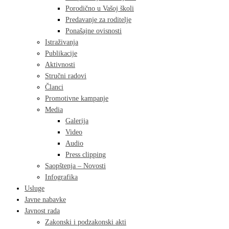
Porodično u Vašoj školi
Predavanje za roditelje
Ponašajne ovisnosti
Istraživanja
Publikacije
Aktivnosti
Stručni radovi
Članci
Promotivne kampanje
Media
Galerija
Video
Audio
Press clipping
Saopštenja – Novosti
Infografika
Usluge
Javne nabavke
Javnost rada
Zakonski i podzakonski akti