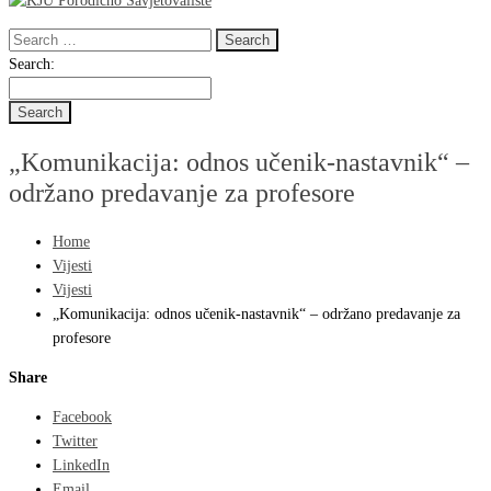
Search
for:
Search
Search:
for:
„Komunikacija: odnos učenik-nastavnik“ –
održano predavanje za profesore
Home
Vijesti
Vijesti
„Komunikacija: odnos učenik-nastavnik“ – održano predavanje za
profesore
Share
Facebook
Twitter
LinkedIn
Email