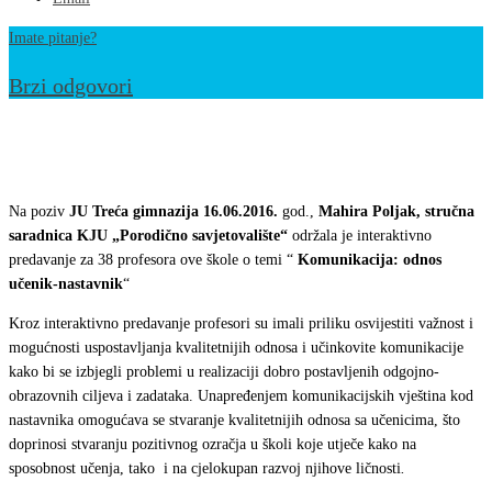
Imate pitanje?
Brzi odgovori
„Komunikacija:
odnos
učenik-
Na poziv
JU Treća gimnazija 16.06.2016.
god.,
Mahira Poljak, stručna
nastavnik“
saradnica KJU „Porodično savjetovalište“
održala je interaktivno
–
predavanje za 38 profesora ove škole o temi “
Komunikacija: odnos
održano
učenik-nastavnik
“
predavanje
Kroz interaktivno predavanje profesori su imali priliku osvijestiti važnost i
za
mogućnosti uspostavljanja kvalitetnijih odnosa i učinkovite komunikacije
kako bi se izbjegli problemi u realizaciji dobro postavljenih odgojno-
profesore
obrazovnih ciljeva i zadataka. Unapređenjem komunikacijskih vještina kod
nastavnika omogućava se stvaranje kvalitetnijih odnosa sa učenicima, što
doprinosi stvaranju pozitivnog ozračja u školi koje utječe kako na
sposobnost učenja, tako i na cjelokupan razvoj njihove ličnosti
.