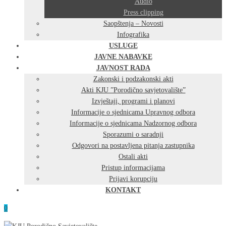
Audio
Press clipping
Saopštenja – Novosti
Infografika
USLUGE
JAVNE NABAVKE
JAVNOST RADA
Zakonski i podzakonski akti
Akti KJU ”Porodično savjetovalište”
Izvještaji, programi i planovi
Informacije o sjednicama Upravnog odbora
Informacije o sjednicama Nadzornog odbora
Sporazumi o saradnji
Odgovori na postavljena pitanja zastupnika
Ostali akti
Pristup informacijama
Prijavi korupciju
KONTAKT
0