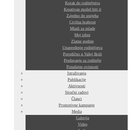
Korak do roditeljstva
Kreativan možeš biti ti
Zajedno do uspjeha
Civilna hrabrost
Mladi za mlade
Moj izbor
Zlatne godine
Unapređenje roditeljstva
Porodično u Vašoj školi
Predavanje za roditelje
Ponašajne ovisnosti
Istraživanja
Publikacije
Aktivnosti
Stručni radovi
Članci
Promotivne kampanje
Media
Galerija
Video