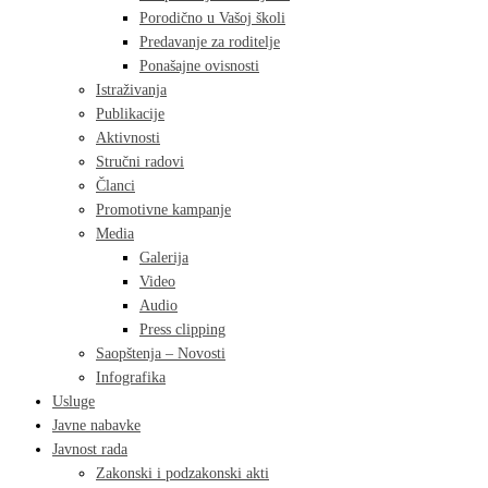
Porodično u Vašoj školi
Predavanje za roditelje
Ponašajne ovisnosti
Istraživanja
Publikacije
Aktivnosti
Stručni radovi
Članci
Promotivne kampanje
Media
Galerija
Video
Audio
Press clipping
Saopštenja – Novosti
Infografika
Usluge
Javne nabavke
Javnost rada
Zakonski i podzakonski akti