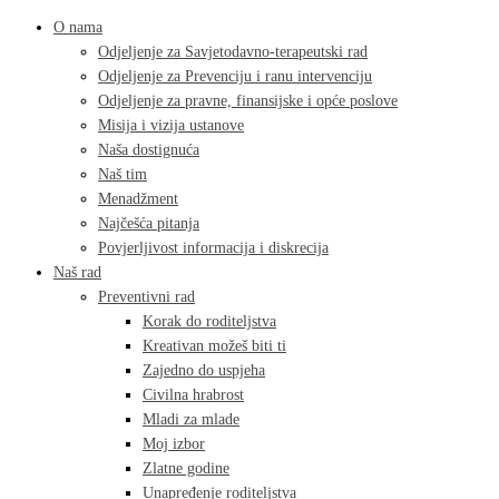
O nama
Odjeljenje za Savjetodavno-terapeutski rad
Odjeljenje za Prevenciju i ranu intervenciju
Odjeljenje za pravne, finansijske i opće poslove
Misija i vizija ustanove
Naša dostignuća
Naš tim
Menadžment
Najčešća pitanja
Povjerljivost informacija i diskrecija
Naš rad
Preventivni rad
Korak do roditeljstva
Kreativan možeš biti ti
Zajedno do uspjeha
Civilna hrabrost
Mladi za mlade
Moj izbor
Zlatne godine
Unapređenje roditeljstva