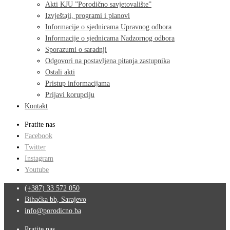
Akti KJU ”Porodično savjetovalište”
Izvještaji, programi i planovi
Informacije o sjednicama Upravnog odbora
Informacije o sjednicama Nadzornog odbora
Sporazumi o saradnji
Odgovori na postavljena pitanja zastupnika
Ostali akti
Pristup informacijama
Prijavi korupciju
Kontakt
Pratite nas
Facebook
Twitter
Instagram
Youtube
(+387) 33 572 050
Bihaćka bb, Sarajevo
info@porodicno.ba
Pratite nas