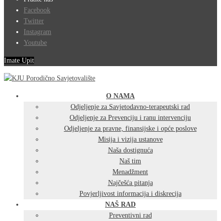
Facebook
Twitter
Instagram
Youtube
Imate Upit
O NAMA
Odjeljenje za Savjetodavno-terapeutski rad
Odjeljenje za Prevenciju i ranu intervenciju
Odjeljenje za pravne, finansijske i opće poslove
Misija i vizija ustanove
Naša dostignuća
Naš tim
Menadžment
Najčešća pitanja
Povjerljivost informacija i diskrecija
NAŠ RAD
Preventivni rad