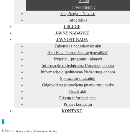
Audio
Press clipping
Saopštenja – Novosti
Infografika
USLUGE
JAVNE NABAVKE
JAVNOST RADA
Zakonski i podzakonski akti
Akti KJU ”Porodično savjetovalište”
Izvještaji, programi i planovi
Informacije o sjednicama Upravnog odbora
Informacije o sjednicama Nadzornog odbora
Sporazumi o saradnji
Odgovori na postavljena pitanja zastupnika
Ostali akti
Pristup informacijama
Prijavi korupciju
KONTAKT
0