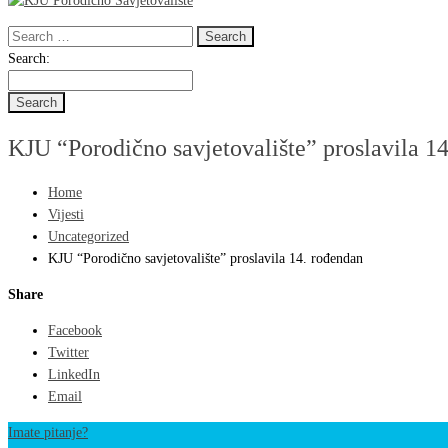
Search
for:
Search
Search:
for:
KJU “Porodično savjetovalište” proslavila 1
Home
Vijesti
Uncategorized
KJU “Porodično savjetovalište” proslavila 14. rođendan
Share
Facebook
Twitter
LinkedIn
Email
Imate pitanje?