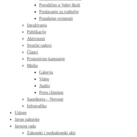
Porodično u Vašoj školi
Predavanje za roditelje
Ponašajne ovisnosti
Istraživanja
Publikacije
Aktivnosti
Stručni radovi
Članci
Promotivne kampanje
Media
Galerija
Video
Audio
Press clipping
Saopštenja – Novosti
Infografika
Usluge
Javne nabavke
Javnost rada
Zakonski i podzakonski akti