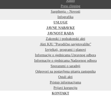
Audio
Press clipping
Saopštenja – Novosti
Infografika
USLUGE
JAVNE NABAVKE
JAVNOST RADA
Zakonski i podzakonski akti
Akti KJU ”Porodično savjetovalište”
Izvještaji, programi i planovi
Informacije o sjednicama Upravnog odbora
Informacije o sjednicama Nadzornog odbora
Sporazumi o saradnji
Odgovori na postavljena pitanja zastupnika
Ostali akti
Pristup informacijama
Prijavi korupciju
KONTAKT