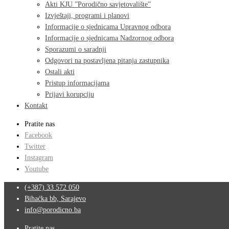
Akti KJU ”Porodično savjetovalište”
Izvještaji, programi i planovi
Informacije o sjednicama Upravnog odbora
Informacije o sjednicama Nadzornog odbora
Sporazumi o saradnji
Odgovori na postavljena pitanja zastupnika
Ostali akti
Pristup informacijama
Prijavi korupciju
Kontakt
Pratite nas
Facebook
Twitter
Instagram
Youtube
(+387) 33 572 050
Bihaćka bb, Sarajevo
info@porodicno.ba
Pratite nas