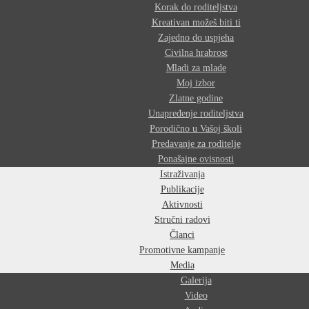
Korak do roditeljstva
Kreativan možeš biti ti
Zajedno do uspjeha
Civilna hrabrost
Mladi za mlade
Moj izbor
Zlatne godine
Unapređenje roditeljstva
Porodično u Vašoj školi
Predavanje za roditelje
Ponašajne ovisnosti
Istraživanja
Publikacije
Aktivnosti
Stručni radovi
Članci
Promotivne kampanje
Media
Galerija
Video