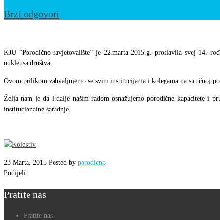
Brzi odgovori
KJU
“Porodično
KJU “Porodično savjetovalište” je 22.marta 2015.g. proslavila svoj 14. r
savjetovalište”
nukleusa društva.
proslavila
Ovom prilikom zahvaljujemo se svim institucijama i kolegama na stručnoj podrš
14.
Želja nam je da i dalje našim radom osnažujemo porodične kapacitete i pr
rođendan
institucionalne saradnje.
23 Marta, 2015
Posted by
porodicno
Podijeli
Pratite nas
Pratite nas