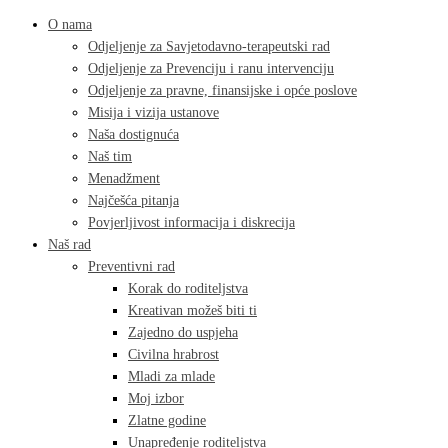
O nama
Odjeljenje za Savjetodavno-terapeutski rad
Odjeljenje za Prevenciju i ranu intervenciju
Odjeljenje za pravne, finansijske i opće poslove
Misija i vizija ustanove
Naša dostignuća
Naš tim
Menadžment
Najčešća pitanja
Povjerljivost informacija i diskrecija
Naš rad
Preventivni rad
Korak do roditeljstva
Kreativan možeš biti ti
Zajedno do uspjeha
Civilna hrabrost
Mladi za mlade
Moj izbor
Zlatne godine
Unapređenje roditeljstva