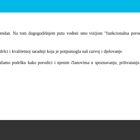
ođendan. Na tom dugogodišnjem putu vođeni smo vizijom “funkcionalna porodic
ci i kvalitetnoj saradnji koja je potpomogla naš razvoj i djelovanje.
užamo podršku kako porodici i njenim članovima u spoznavanju, prihvatanju 