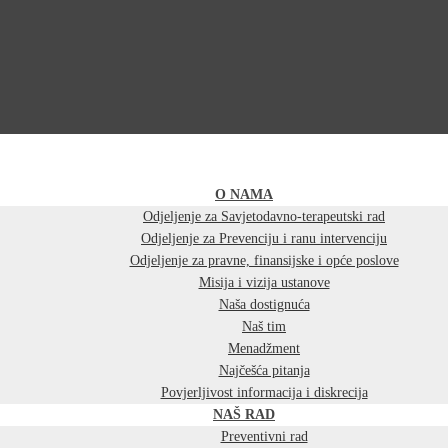
O NAMA
Odjeljenje za Savjetodavno-terapeutski rad
Odjeljenje za Prevenciju i ranu intervenciju
Odjeljenje za pravne, finansijske i opće poslove
Misija i vizija ustanove
Naša dostignuća
Naš tim
Menadžment
Najčešća pitanja
Povjerljivost informacija i diskrecija
NAŠ RAD
Preventivni rad