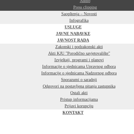
Audio
Press clipping
Saopštenja – Novosti
Infografika
USLUGE
JAVNE NABAVKE
JAVNOST RADA
Zakonski i podzakonski akti
Akti KJU ”Porodično savjetovalište”
Izvještaji, programi i planovi
Informacije o sjednicama Upravnog odbora
Informacije o sjednicama Nadzornog odbora
Sporazumi o saradnji
Odgovori na postavljena pitanja zastupnika
Ostali akti
Pristup informacijama
Prijavi korupciju
KONTAKT