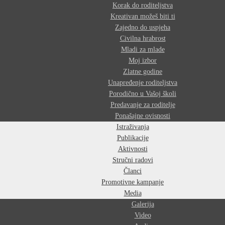
Korak do roditeljstva
Kreativan možeš biti ti
Zajedno do uspjeha
Civilna hrabrost
Mladi za mlade
Moj izbor
Zlatne godine
Unapređenje roditeljstva
Porodično u Vašoj školi
Predavanje za roditelje
Ponašajne ovisnosti
Istraživanja
Publikacije
Aktivnosti
Stručni radovi
Članci
Promotivne kampanje
Media
Galerija
Video