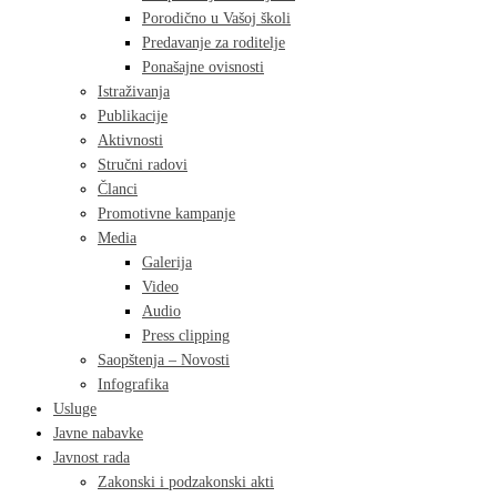
Porodično u Vašoj školi
Predavanje za roditelje
Ponašajne ovisnosti
Istraživanja
Publikacije
Aktivnosti
Stručni radovi
Članci
Promotivne kampanje
Media
Galerija
Video
Audio
Press clipping
Saopštenja – Novosti
Infografika
Usluge
Javne nabavke
Javnost rada
Zakonski i podzakonski akti