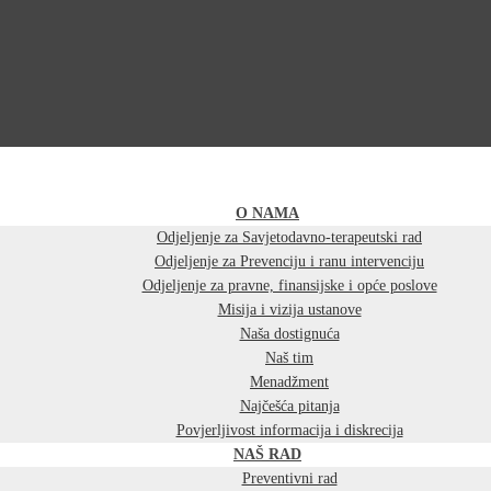
O NAMA
Odjeljenje za Savjetodavno-terapeutski rad
Odjeljenje za Prevenciju i ranu intervenciju
Odjeljenje za pravne, finansijske i opće poslove
Misija i vizija ustanove
Naša dostignuća
Naš tim
Menadžment
Najčešća pitanja
Povjerljivost informacija i diskrecija
NAŠ RAD
Preventivni rad