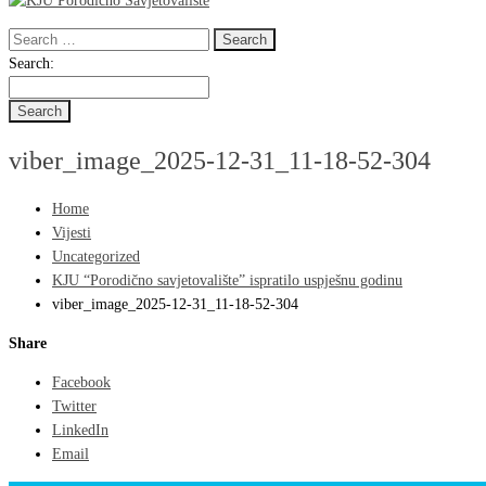
Search
for:
Search
Search:
for:
viber_image_2025-12-31_11-18-52-304
Home
Vijesti
Uncategorized
KJU “Porodično savjetovalište” ispratilo uspješnu godinu
viber_image_2025-12-31_11-18-52-304
Share
Facebook
Twitter
LinkedIn
Email