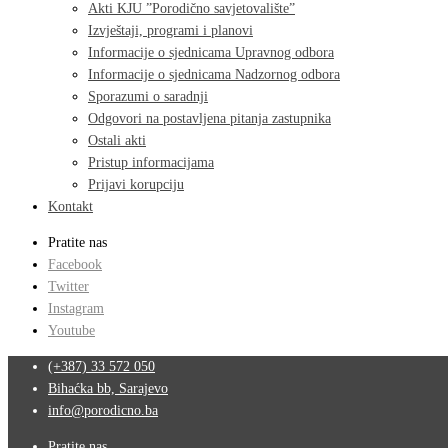
Akti KJU ”Porodično savjetovalište”
Izvještaji, programi i planovi
Informacije o sjednicama Upravnog odbora
Informacije o sjednicama Nadzornog odbora
Sporazumi o saradnji
Odgovori na postavljena pitanja zastupnika
Ostali akti
Pristup informacijama
Prijavi korupciju
Kontakt
Pratite nas
Facebook
Twitter
Instagram
Youtube
(+387) 33 572 050
Bihaćka bb, Sarajevo
info@porodicno.ba
Pratite nas