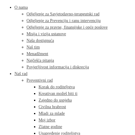
O nama
Odjeljenje za Savjetodavno-terapeutski rad
Odjeljenje za Prevenciju i ranu intervenciju
Odjeljenje za pravne, finansijske i opće poslove
Misija i vizija ustanove
Naša dostignuća
Naš tim
Menadžment
Najčešća pitanja
Povjerljivost informacija i diskrecija
Naš rad
Preventivni rad
Korak do roditeljstva
Kreativan možeš biti ti
Zajedno do uspjeha
Civilna hrabrost
Mladi za mlade
Moj izbor
Zlatne godine
Unapređenje roditeljstva