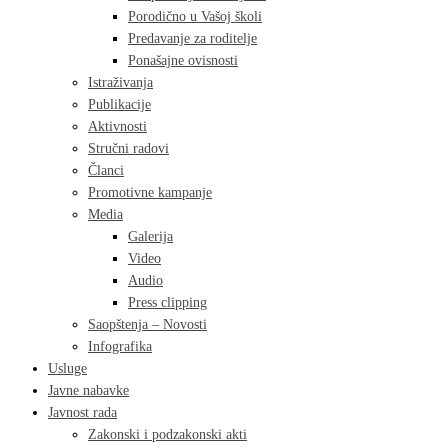
Porodično u Vašoj školi
Predavanje za roditelje
Ponašajne ovisnosti
Istraživanja
Publikacije
Aktivnosti
Stručni radovi
Članci
Promotivne kampanje
Media
Galerija
Video
Audio
Press clipping
Saopštenja – Novosti
Infografika
Usluge
Javne nabavke
Javnost rada
Zakonski i podzakonski akti