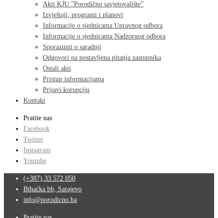
Akti KJU ”Porodično savjetovalište”
Izvještaji, programi i planovi
Informacije o sjednicama Upravnog odbora
Informacije o sjednicama Nadzornog odbora
Sporazumi o saradnji
Odgovori na postavljena pitanja zastupnika
Ostali akti
Pristup informacijama
Prijavi korupciju
Kontakt
Pratite nas
Facebook
Twitter
Instagram
Youtube
(+387) 33 572 050
Bihaćka bb, Sarajevo
info@porodicno.ba
Pratite nas