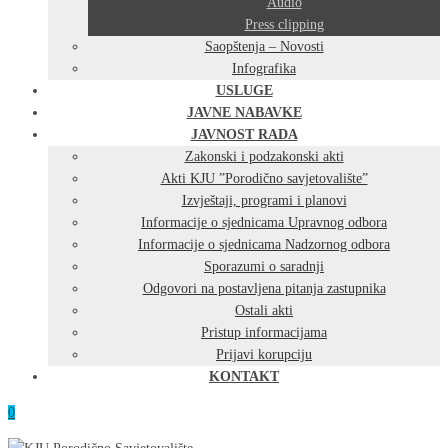
Audio
Press clipping
Saopštenja – Novosti
Infografika
USLUGE
JAVNE NABAVKE
JAVNOST RADA
Zakonski i podzakonski akti
Akti KJU ”Porodično savjetovalište”
Izvještaji, programi i planovi
Informacije o sjednicama Upravnog odbora
Informacije o sjednicama Nadzornog odbora
Sporazumi o saradnji
Odgovori na postavljena pitanja zastupnika
Ostali akti
Pristup informacijama
Prijavi korupciju
KONTAKT
0