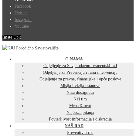
Facebook
Twitter
Instagram
Youtube
Imate Upit
O NAMA
Odjeljenje za Savjetodavno-terapeutski rad
Odjeljenje za Prevenciju i ranu intervenciju
Odjeljenje za pravne, finansijske i opće poslove
Misija i vizija ustanove
Naša dostignuća
Naš tim
Menadžment
Najčešća pitanja
Povjerljivost informacija i diskrecija
NAŠ RAD
Preventivni rad