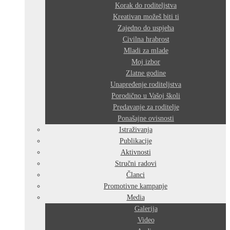
Korak do roditeljstva
Kreativan možeš biti ti
Zajedno do uspjeha
Civilna hrabrost
Mladi za mlade
Moj izbor
Zlatne godine
Unapređenje roditeljstva
Porodično u Vašoj školi
Predavanje za roditelje
Ponašajne ovisnosti
Istraživanja
Publikacije
Aktivnosti
Stručni radovi
Članci
Promotivne kampanje
Media
Galerija
Video