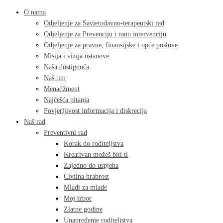
O nama
Odjeljenje za Savjetodavno-terapeutski rad
Odjeljenje za Prevenciju i ranu intervenciju
Odjeljenje za pravne, finansijske i opće poslove
Misija i vizija ustanove
Naša dostignuća
Naš tim
Menadžment
Najčešća pitanja
Povjerljivost informacija i diskrecija
Naš rad
Preventivni rad
Korak do roditeljstva
Kreativan možeš biti ti
Zajedno do uspjeha
Civilna hrabrost
Mladi za mlade
Moj izbor
Zlatne godine
Unapređenje roditeljstva