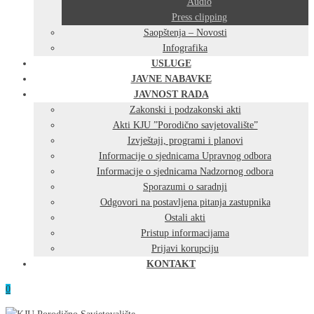
Audio
Press clipping
Saopštenja – Novosti
Infografika
USLUGE
JAVNE NABAVKE
JAVNOST RADA
Zakonski i podzakonski akti
Akti KJU ”Porodično savjetovalište”
Izvještaji, programi i planovi
Informacije o sjednicama Upravnog odbora
Informacije o sjednicama Nadzornog odbora
Sporazumi o saradnji
Odgovori na postavljena pitanja zastupnika
Ostali akti
Pristup informacijama
Prijavi korupciju
KONTAKT
0