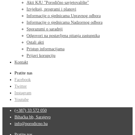
Akti KJU ”Porodično savjetovalište”
Izvještaji, programi i planovi
Informacije o sjednicama Upravnog odbora
Informacije o sjednicama Nadzornog odbora
Sporazumi o saradnji
Odgovori na postavljena pitanja zastupnika
Ostali akti
Pristup informacijama
Prijavi korupciju
Kontakt
Pratite nas
Facebook
Twitter
Instagram
Youtube
(+387) 33 572 050
Bihaćka bb, Sarajevo
info@porodicno.ba
Pratite nas