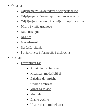
O nama
Odjeljenje za Savjetodavno-terapeutski rad
Odjeljenje za Prevenciju i ranu intervenciju
Odjeljenje za pravne, finansijske i opće poslove
Misija i vizija ustanove
Naša dostignuća
Naš tim
Menadžment
Najčešća pitanja
Povjerljivost informacija i diskrecija
Naš rad
Preventivni rad
Korak do roditeljstva
Kreativan možeš biti ti
Zajedno do uspjeha
Civilna hrabrost
Mladi za mlade
Moj izbor
Zlatne godine
Unapređenje roditeljstva