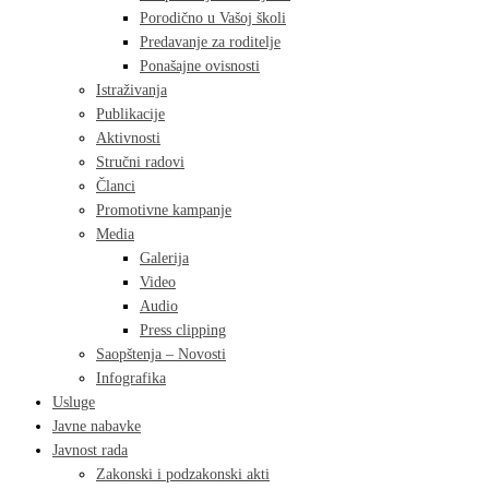
Porodično u Vašoj školi
Predavanje za roditelje
Ponašajne ovisnosti
Istraživanja
Publikacije
Aktivnosti
Stručni radovi
Članci
Promotivne kampanje
Media
Galerija
Video
Audio
Press clipping
Saopštenja – Novosti
Infografika
Usluge
Javne nabavke
Javnost rada
Zakonski i podzakonski akti