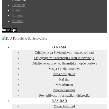
Facebook
Twitter
Instagram
Youtube
Imate Upit
O NAMA
Odjeljenje za Savjetodavno-terapeutski rad
Odjeljenje za Prevenciju i ranu intervenciju
Odjeljenje za pravne, finansijske i opće poslove
Misija i vizija ustanove
Naša dostignuća
Naš tim
Menadžment
Najčešća pitanja
Povjerljivost informacija i diskrecija
NAŠ RAD
Preventivni rad