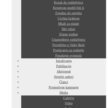
Korak do roditeljstva
Kreativan možeš biti ti
Zajedno do uspjeha
Civilna hrabrost
Mladi za mlade
Moj izbor
Zlatne godine
Unapređenje roditeljstva
Porodično u Vašoj školi
Predavanje za roditelje
Ponašajne ovisnosti
Istraživanja
Publikacije
Aktivnosti
Stručni radovi
Članci
Promotivne kampanje
Media
Galerija
Video