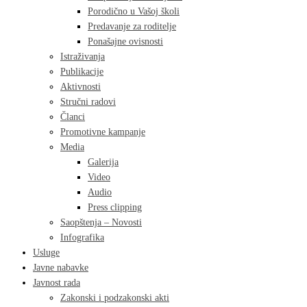
Porodično u Vašoj školi
Predavanje za roditelje
Ponašajne ovisnosti
Istraživanja
Publikacije
Aktivnosti
Stručni radovi
Članci
Promotivne kampanje
Media
Galerija
Video
Audio
Press clipping
Saopštenja – Novosti
Infografika
Usluge
Javne nabavke
Javnost rada
Zakonski i podzakonski akti