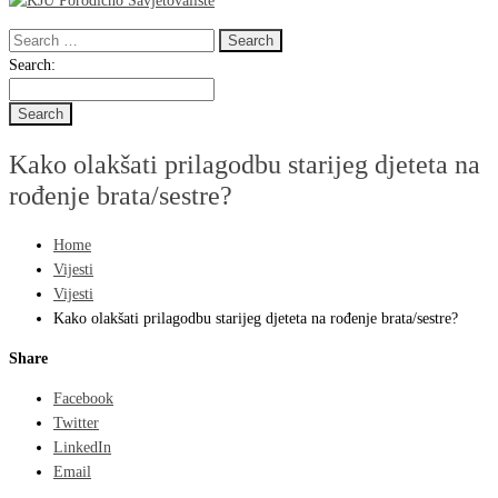
Search
for:
Search
Search:
for:
Kako olakšati prilagodbu starijeg djeteta na
rođenje brata/sestre?
Home
Vijesti
Vijesti
Kako olakšati prilagodbu starijeg djeteta na rođenje brata/sestre?
Share
Facebook
Twitter
LinkedIn
Email