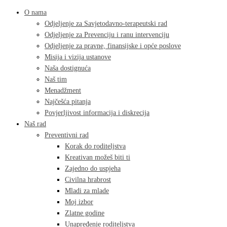
O nama
Odjeljenje za Savjetodavno-terapeutski rad
Odjeljenje za Prevenciju i ranu intervenciju
Odjeljenje za pravne, finansijske i opće poslove
Misija i vizija ustanove
Naša dostignuća
Naš tim
Menadžment
Najčešća pitanja
Povjerljivost informacija i diskrecija
Naš rad
Preventivni rad
Korak do roditeljstva
Kreativan možeš biti ti
Zajedno do uspjeha
Civilna hrabrost
Mladi za mlade
Moj izbor
Zlatne godine
Unapređenje roditeljstva