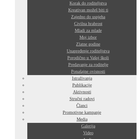
Korak do roditeljstva
Kreativan možeš biti ti
Zajedno do uspjeha
Civilna hrabrost
Mladi za mlade
Moj izbor
Zlatne godine
Unapređenje roditeljstva
Porodično u Vašoj školi
Predavanje za roditelje
Ponašajne ovisnosti
Istraživanja
Publikacije
Aktivnosti
Stručni radovi
Članci
Promotivne kampanje
Media
Galerija
Video