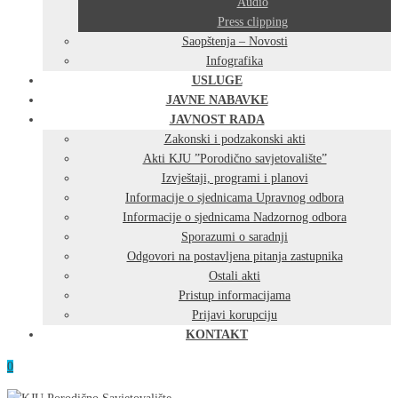
Audio
Press clipping
Saopštenja – Novosti
Infografika
USLUGE
JAVNE NABAVKE
JAVNOST RADA
Zakonski i podzakonski akti
Akti KJU ”Porodično savjetovalište”
Izvještaji, programi i planovi
Informacije o sjednicama Upravnog odbora
Informacije o sjednicama Nadzornog odbora
Sporazumi o saradnji
Odgovori na postavljena pitanja zastupnika
Ostali akti
Pristup informacijama
Prijavi korupciju
KONTAKT
0