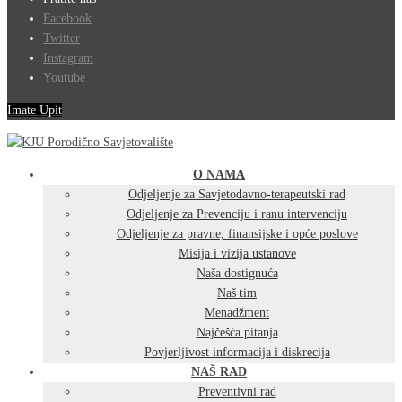
Facebook
Twitter
Instagram
Youtube
Imate Upit
O NAMA
Odjeljenje za Savjetodavno-terapeutski rad
Odjeljenje za Prevenciju i ranu intervenciju
Odjeljenje za pravne, finansijske i opće poslove
Misija i vizija ustanove
Naša dostignuća
Naš tim
Menadžment
Najčešća pitanja
Povjerljivost informacija i diskrecija
NAŠ RAD
Preventivni rad