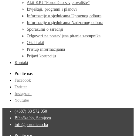
Akti KJU ”Porodično savjetovalište”
Izvještaji, programi i planovi
Informacije o sjednicama Upravnog odbora
Informacije o sjednicama Nadzornog odbora
Sporazumi o saradnji
Odgovori na postavljena pitanja zastupnika
Ostali akti
Pristup informacijama
Prijavi korupciju
Kontakt
Pratite nas
Facebook
Twitter
Instagram
Youtube
(+387) 33 572 050
Bihaćka bb, Sarajevo
info@porodicno.ba
Pratite nas