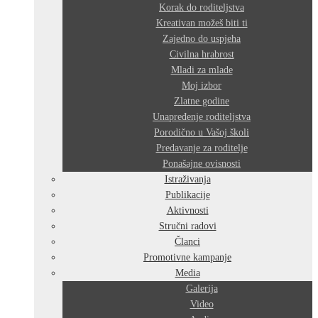
Korak do roditeljstva
Kreativan možeš biti ti
Zajedno do uspjeha
Civilna hrabrost
Mladi za mlade
Moj izbor
Zlatne godine
Unapređenje roditeljstva
Porodično u Vašoj školi
Predavanje za roditelje
Ponašajne ovisnosti
Istraživanja
Publikacije
Aktivnosti
Stručni radovi
Članci
Promotivne kampanje
Media
Galerija
Video