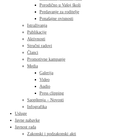
Porodično u Vašoj školi
Predavanje za roditelje
Ponašajne ovisnosti
Istraživanja
Publikacije
Aktivnosti
Stručni radovi
Članci
Promotivne kampanje
Media
Galerija
Video
Audio
Press clipping
Saopštenja – Novosti
Infografika
Usluge
Javne nabavke
Javnost rada
Zakonski i podzakonski akti