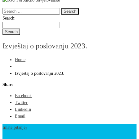
Search
for:
Search
Search:
for:
Izvještaj o poslovanju 2023.
Home
Izvještaj o poslovanju 2023.
Share
Facebook
Twitter
LinkedIn
Email
Imate pitanje?