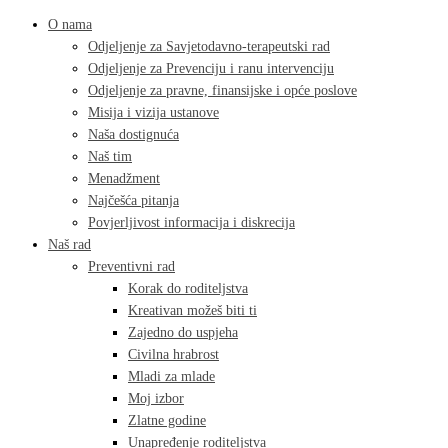
O nama
Odjeljenje za Savjetodavno-terapeutski rad
Odjeljenje za Prevenciju i ranu intervenciju
Odjeljenje za pravne, finansijske i opće poslove
Misija i vizija ustanove
Naša dostignuća
Naš tim
Menadžment
Najčešća pitanja
Povjerljivost informacija i diskrecija
Naš rad
Preventivni rad
Korak do roditeljstva
Kreativan možeš biti ti
Zajedno do uspjeha
Civilna hrabrost
Mladi za mlade
Moj izbor
Zlatne godine
Unapređenje roditeljstva