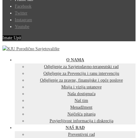
Facebook
Twitter
Instagram
Youtube
Imate Upit
O NAMA
Odjeljenje za Savjetodavno-terapeutski rad
Odjeljenje za Prevenciju i ranu intervenciju
Odjeljenje za pravne, finansijske i opće poslove
Misija i vizija ustanove
Naša dostignuća
Naš tim
Menadžment
Najčešća pitanja
Povjerljivost informacija i diskrecija
NAŠ RAD
Preventivni rad