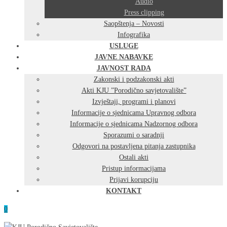
Audio
Press clipping
Saopštenja – Novosti
Infografika
USLUGE
JAVNE NABAVKE
JAVNOST RADA
Zakonski i podzakonski akti
Akti KJU ”Porodično savjetovalište”
Izvještaji, programi i planovi
Informacije o sjednicama Upravnog odbora
Informacije o sjednicama Nadzornog odbora
Sporazumi o saradnji
Odgovori na postavljena pitanja zastupnika
Ostali akti
Pristup informacijama
Prijavi korupciju
KONTAKT
0