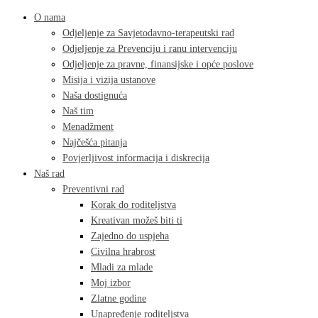
O nama
Odjeljenje za Savjetodavno-terapeutski rad
Odjeljenje za Prevenciju i ranu intervenciju
Odjeljenje za pravne, finansijske i opće poslove
Misija i vizija ustanove
Naša dostignuća
Naš tim
Menadžment
Najčešća pitanja
Povjerljivost informacija i diskrecija
Naš rad
Preventivni rad
Korak do roditeljstva
Kreativan možeš biti ti
Zajedno do uspjeha
Civilna hrabrost
Mladi za mlade
Moj izbor
Zlatne godine
Unapređenje roditeljstva