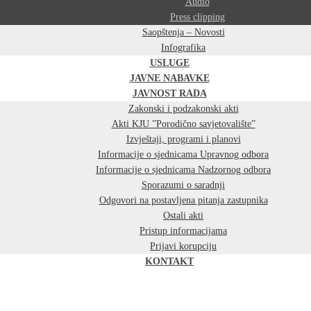
Audio
Press clipping
Saopštenja – Novosti
Infografika
USLUGE
JAVNE NABAVKE
JAVNOST RADA
Zakonski i podzakonski akti
Akti KJU ”Porodično savjetovalište”
Izvještaji, programi i planovi
Informacije o sjednicama Upravnog odbora
Informacije o sjednicama Nadzornog odbora
Sporazumi o saradnji
Odgovori na postavljena pitanja zastupnika
Ostali akti
Pristup informacijama
Prijavi korupciju
KONTAKT