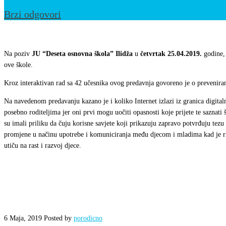
Brzi odgovori
„Internet
kao
Na poziv
JU “Deseta osnovna škola” Ilidža
u
četvrtak 25.04.2019.
godine,
stil
ove škole.
života“
Kroz interaktivan rad sa 42 učesnika ovog predavnja govoreno je o prevenira
Na navedenom predavanju kazano je i koliko Internet izlazi iz granica digital
posebno roditeljima jer oni prvi mogu uočiti opasnosti koje prijete te saznati
su imali priliku da čuju korisne savjete koji prikazuju zapravo potvrđuju tezu
promjene u načinu upotrebe i komuniciranja među djecom i mladima kad je rije
utiču na rast i razvoj djece.
6 Maja, 2019
Posted by
porodicno