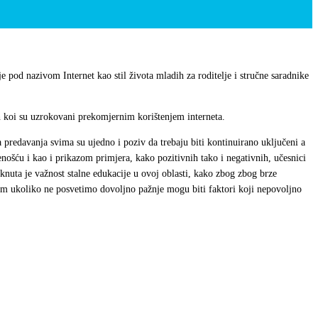
 pod nazivom Internet kao stil života mladih za roditelje i stručne saradnike
h koi su uzrokovani prekomjernim korištenjem interneta.
a predavanja svima su ujedno i poziv da trebaju biti kontinuirano uključeni a
čenošću i kao i prikazom primjera, kako pozitivnih tako i negativnih, učesnici
aknuta je važnost stalne edukacije u ovoj oblasti, kako zbog zbog brze
jim ukoliko ne posvetimo dovoljno pažnje mogu biti faktori koji nepovoljno