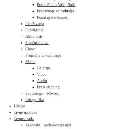
Porodično u Vašoj školi
Predavanje za roditelje
Ponašajne ovisnosti
Istraživanja
Publikacije
Aktivnosti
Stručni radovi
Članci
Promotivne kampanje
Media
Galerija
Video
Audio
Press clipping
Saopštenja – Novosti
Infografika
Usluge
Javne nabavke
Javnost rada
Zakonski i podzakonski akti