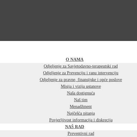
O NAMA
Odjeljenje za Savjetodavno-terapeutski rad
Odjeljenje za Prevenciju i ranu intervenciju
Odjeljenje za pravne, finansijske i opće poslove
Misija i vizija ustanove
Naša dostignuća
Naš tim
Menadžment
Najčešća pitanja
Povjerljivost informacija i diskrecija
NAŠ RAD
Preventivni rad