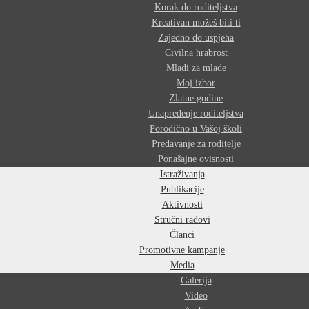
Korak do roditeljstva
Kreativan možeš biti ti
Zajedno do uspjeha
Civilna hrabrost
Mladi za mlade
Moj izbor
Zlatne godine
Unapređenje roditeljstva
Porodično u Vašoj školi
Predavanje za roditelje
Ponašajne ovisnosti
Istraživanja
Publikacije
Aktivnosti
Stručni radovi
Članci
Promotivne kampanje
Media
Galerija
Video