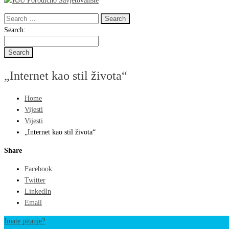
Search
for:
Search
Search:
for:
„Internet kao stil života“
Home
Vijesti
Vijesti
„Internet kao stil života“
Share
Facebook
Twitter
LinkedIn
Email
Imate pitanje?