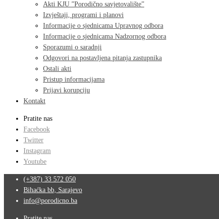
Akti KJU ”Porodično savjetovalište”
Izvještaji, programi i planovi
Informacije o sjednicama Upravnog odbora
Informacije o sjednicama Nadzornog odbora
Sporazumi o saradnji
Odgovori na postavljena pitanja zastupnika
Ostali akti
Pristup informacijama
Prijavi korupciju
Kontakt
Pratite nas
Facebook
Twitter
Instagram
Youtube
(+387) 33 572 050
Bihaćka bb, Sarajevo
info@porodicno.ba
Pratite nas