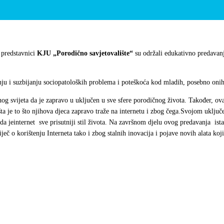
 predstavnici
KJU „Porodično savjetovalište“
su održali edukativno predavanje
nju i suzbijanju sociopatoloških problema i poteškoća kod mladih, posebno oni
nog svijeta da je zapravo u uključen u sve sfere porodičnog života. Također, ov
 šta je to što njihova djeca zapravo traže na internetu i zbog čega.Svojom uklju
 da jeinternet sve prisutniji stil života. Na završnom djelu ovog predavanja ist
č o korištenju Interneta tako i zbog stalnih inovacija i pojave novih alata ko