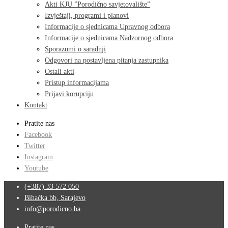
Akti KJU ”Porodično savjetovalište”
Izvještaji, programi i planovi
Informacije o sjednicama Upravnog odbora
Informacije o sjednicama Nadzornog odbora
Sporazumi o saradnji
Odgovori na postavljena pitanja zastupnika
Ostali akti
Pristup informacijama
Prijavi korupciju
Kontakt
Pratite nas
Facebook
Twitter
Instagram
Youtube
(+387) 33 572 050
Bihaćka bb, Sarajevo
info@porodicno.ba
Pratite nas