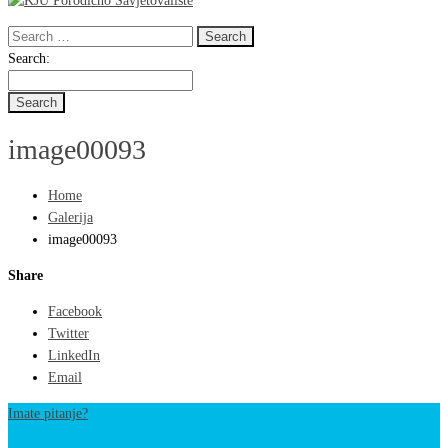
Search
for:
Search
Search:
for:
image00093
Home
Galerija
image00093
Share
Facebook
Twitter
LinkedIn
Email
Imate pitanje?