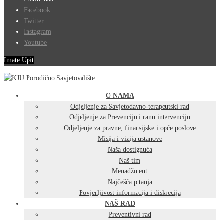
Facebook
Twitter
Instagram
Youtube
Imate Upit
O NAMA
Odjeljenje za Savjetodavno-terapeutski rad
Odjeljenje za Prevenciju i ranu intervenciju
Odjeljenje za pravne, finansijske i opće poslove
Misija i vizija ustanove
Naša dostignuća
Naš tim
Menadžment
Najčešća pitanja
Povjerljivost informacija i diskrecija
NAŠ RAD
Preventivni rad