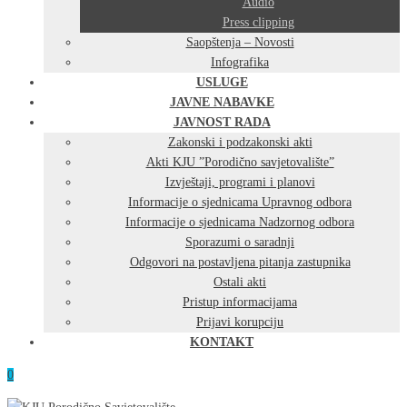
Audio
Press clipping
Saopštenja – Novosti
Infografika
USLUGE
JAVNE NABAVKE
JAVNOST RADA
Zakonski i podzakonski akti
Akti KJU ”Porodično savjetovalište”
Izvještaji, programi i planovi
Informacije o sjednicama Upravnog odbora
Informacije o sjednicama Nadzornog odbora
Sporazumi o saradnji
Odgovori na postavljena pitanja zastupnika
Ostali akti
Pristup informacijama
Prijavi korupciju
KONTAKT
0