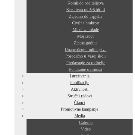
Korak do roditeljstva
Kreativan možeš biti ti
Zajedno do uspjeha
Civilna hrabrost
Mladi za mlade
Moj izbor
Zlatne godine
Unapređenje roditeljstva
Porodično u Vašoj školi
Predavanje za roditelje
Ponašajne ovisnosti
Istraživanja
Publikacije
Aktivnosti
Stručni radovi
Članci
Promotivne kampanje
Media
Galerija
Video