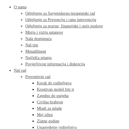
O nama
Odjeljenje za Savjetodavno-terapeutski rad
Odjeljenje za Prevenciju i ranu intervenciju
Odjeljenje za pravne, finansijske i opće poslove
Misija i vizija ustanove
Naša dostignuća
Naš tim
Menadžment
Najčešća pitanja
Povjerljivost informacija i diskrecija
Naš rad
Preventivni rad
Korak do roditeljstva
Kreativan možeš biti ti
Zajedno do uspjeha
Civilna hrabrost
Mladi za mlade
Moj izbor
Zlatne godine
Unapređenje roditeljstva