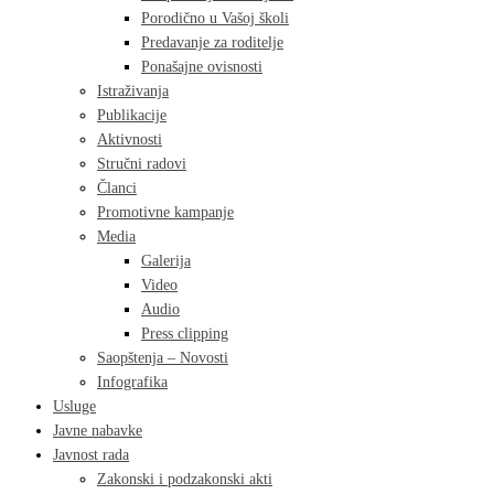
Porodično u Vašoj školi
Predavanje za roditelje
Ponašajne ovisnosti
Istraživanja
Publikacije
Aktivnosti
Stručni radovi
Članci
Promotivne kampanje
Media
Galerija
Video
Audio
Press clipping
Saopštenja – Novosti
Infografika
Usluge
Javne nabavke
Javnost rada
Zakonski i podzakonski akti