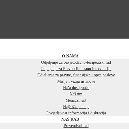
O NAMA
Odjeljenje za Savjetodavno-terapeutski rad
Odjeljenje za Prevenciju i ranu intervenciju
Odjeljenje za pravne, finansijske i opće poslove
Misija i vizija ustanove
Naša dostignuća
Naš tim
Menadžment
Najčešća pitanja
Povjerljivost informacija i diskrecija
NAŠ RAD
Preventivni rad