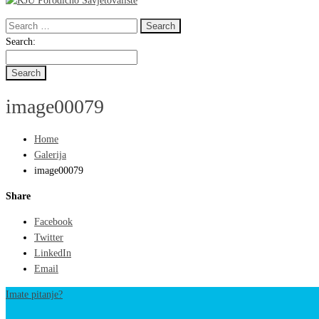
Search
for:
Search
Search:
for:
image00079
Home
Galerija
image00079
Share
Facebook
Twitter
LinkedIn
Email
Imate pitanje?