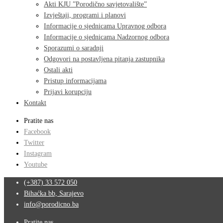
Akti KJU ”Porodično savjetovalište”
Izvještaji, programi i planovi
Informacije o sjednicama Upravnog odbora
Informacije o sjednicama Nadzornog odbora
Sporazumi o saradnji
Odgovori na postavljena pitanja zastupnika
Ostali akti
Pristup informacijama
Prijavi korupciju
Kontakt
Pratite nas
Facebook
Twitter
Instagram
Youtube
(+387) 33 572 050
Bihaćka bb, Sarajevo
info@porodicno.ba
Pratite nas