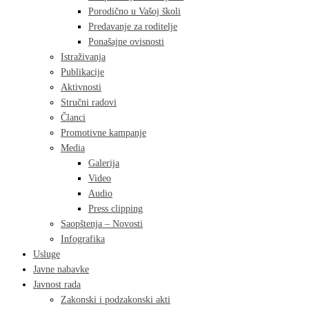
Porodično u Vašoj školi
Predavanje za roditelje
Ponašajne ovisnosti
Istraživanja
Publikacije
Aktivnosti
Stručni radovi
Članci
Promotivne kampanje
Media
Galerija
Video
Audio
Press clipping
Saopštenja – Novosti
Infografika
Usluge
Javne nabavke
Javnost rada
Zakonski i podzakonski akti