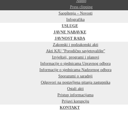
Audio
Press clipping
Saopštenja – Novosti
Infografika
USLUGE
JAVNE NABAVKE
JAVNOST RADA
Zakonski i podzakonski akti
Akti KJU ”Porodično savjetovalište”
Izvještaji, programi i planovi
Informacije o sjednicama Upravnog odbora
Informacije o sjednicama Nadzornog odbora
Sporazumi o saradnji
Odgovori na postavljena pitanja zastupnika
Ostali akti
Pristup informacijama
Prijavi korupciju
KONTAKT