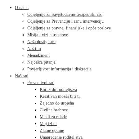
O nama
Odjeljenje za Savjetodavno-terapeutski rad
Odjeljenje za Prevenciju i ranu intervenciju
Odjeljenje za pravne, finansijske i opće poslove
Misija i vizija ustanove
Naša dostignuća
Naš tim
Menadžment
Najčešća pitanja
Povjerljivost informacija i diskrecija
Naš rad
Preventivni rad
Korak do roditeljstva
Kreativan možeš biti ti
Zajedno do uspjeha
Civilna hrabrost
Mladi za mlade
Moj izbor
Zlatne godine
Unapređenje roditeljstva