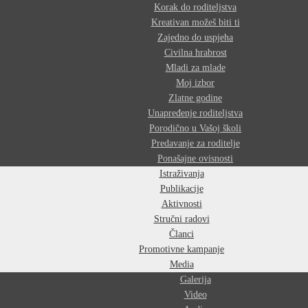
Korak do roditeljstva
Kreativan možeš biti ti
Zajedno do uspjeha
Civilna hrabrost
Mladi za mlade
Moj izbor
Zlatne godine
Unapređenje roditeljstva
Porodično u Vašoj školi
Predavanje za roditelje
Ponašajne ovisnosti
Istraživanja
Publikacije
Aktivnosti
Stručni radovi
Članci
Promotivne kampanje
Media
Galerija
Video