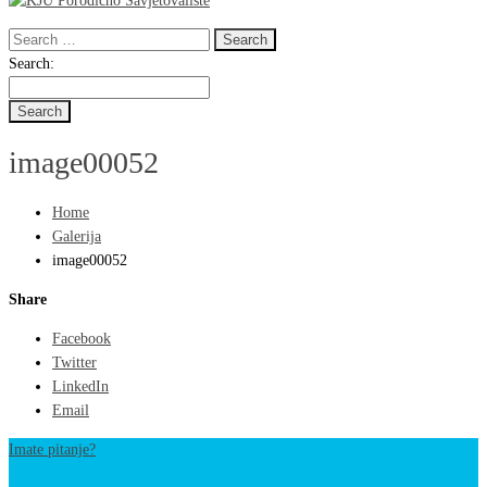
Search
for:
Search
Search:
for:
image00052
Home
Galerija
image00052
Share
Facebook
Twitter
LinkedIn
Email
Imate pitanje?