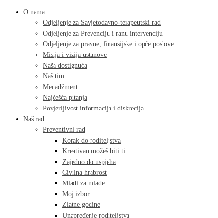
O nama
Odjeljenje za Savjetodavno-terapeutski rad
Odjeljenje za Prevenciju i ranu intervenciju
Odjeljenje za pravne, finansijske i opće poslove
Misija i vizija ustanove
Naša dostignuća
Naš tim
Menadžment
Najčešća pitanja
Povjerljivost informacija i diskrecija
Naš rad
Preventivni rad
Korak do roditeljstva
Kreativan možeš biti ti
Zajedno do uspjeha
Civilna hrabrost
Mladi za mlade
Moj izbor
Zlatne godine
Unapređenje roditeljstva