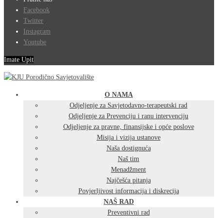
Facebook
Twitter
Instagram
Youtube
Imate Upit
O NAMA
Odjeljenje za Savjetodavno-terapeutski rad
Odjeljenje za Prevenciju i ranu intervenciju
Odjeljenje za pravne, finansijske i opće poslove
Misija i vizija ustanove
Naša dostignuća
Naš tim
Menadžment
Najčešća pitanja
Povjerljivost informacija i diskrecija
NAŠ RAD
Preventivni rad