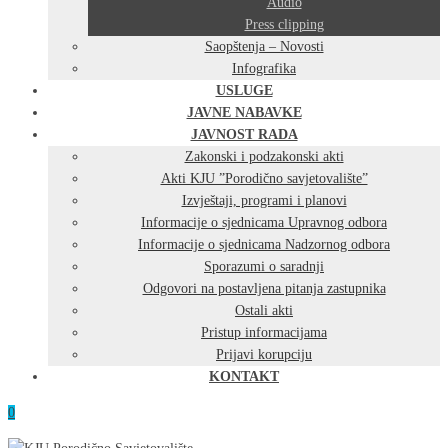
Audio
Press clipping
Saopštenja – Novosti
Infografika
USLUGE
JAVNE NABAVKE
JAVNOST RADA
Zakonski i podzakonski akti
Akti KJU ”Porodično savjetovalište”
Izvještaji, programi i planovi
Informacije o sjednicama Upravnog odbora
Informacije o sjednicama Nadzornog odbora
Sporazumi o saradnji
Odgovori na postavljena pitanja zastupnika
Ostali akti
Pristup informacijama
Prijavi korupciju
KONTAKT
0