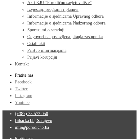
Akti KJU ”Porodično savjetovalište”
Izvještaji, programi i planovi
Informacije o sjednicama Upravnog odbora
Informacije o sjednicama Nadzornog odbora
Sporazumi o saradnji
Odgovori na postavljena pitanja zastupnika
Ostali akti
Pristup informacijama
Prijavi korupciju
Kontakt
Pratite nas
Facebook
Twitter
Instagram
Youtube
(+387) 33 572 050
Bihaćka bb, Sarajevo
info@porodicno.ba
Pratite nas