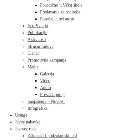
Porodično u Vašoj školi
Predavanje za roditelje
Ponašajne ovisnosti
Istraživanja
Publikacije
Aktivnosti
Stručni radovi
Članci
Promotivne kampanje
Media
Galerija
Video
Audio
Press clipping
Saopštenja – Novosti
Infografika
Usluge
Javne nabavke
Javnost rada
Zakonski i podzakonski akti