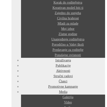
Korak do roditeljstva
Kreativan možeš biti ti
Zajedno do uspjeha
Civilna hrabrost
Mladi za mlade
Moj izbor
Zlatne godine
Unapređenje roditeljstva
Porodično u Vašoj školi
Predavanje za roditelje
Ponašajne ovisnosti
Istraživanja
Publikacije
Aktivnosti
Stručni radovi
Članci
Promotivne kampanje
Media
Galerija
Video