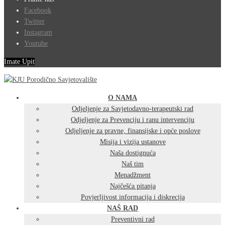
Facebook
Twitter
Instagram
Youtube
Imate Upit
O NAMA
Odjeljenje za Savjetodavno-terapeutski rad
Odjeljenje za Prevenciju i ranu intervenciju
Odjeljenje za pravne, finansijske i opće poslove
Misija i vizija ustanove
Naša dostignuća
Naš tim
Menadžment
Najčešća pitanja
Povjerljivost informacija i diskrecija
NAŠ RAD
Preventivni rad