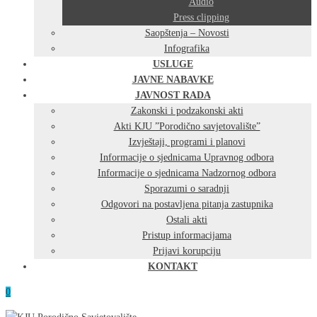
Audio
Press clipping
Saopštenja – Novosti
Infografika
USLUGE
JAVNE NABAVKE
JAVNOST RADA
Zakonski i podzakonski akti
Akti KJU ”Porodično savjetovalište”
Izvještaji, programi i planovi
Informacije o sjednicama Upravnog odbora
Informacije o sjednicama Nadzornog odbora
Sporazumi o saradnji
Odgovori na postavljena pitanja zastupnika
Ostali akti
Pristup informacijama
Prijavi korupciju
KONTAKT
0