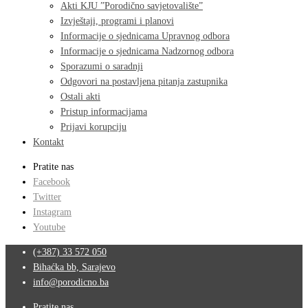
Akti KJU ”Porodično savjetovalište”
Izvještaji, programi i planovi
Informacije o sjednicama Upravnog odbora
Informacije o sjednicama Nadzornog odbora
Sporazumi o saradnji
Odgovori na postavljena pitanja zastupnika
Ostali akti
Pristup informacijama
Prijavi korupciju
Kontakt
Pratite nas
Facebook
Twitter
Instagram
Youtube
(+387) 33 572 050
Bihaćka bb, Sarajevo
info@porodicno.ba
Pratite nas