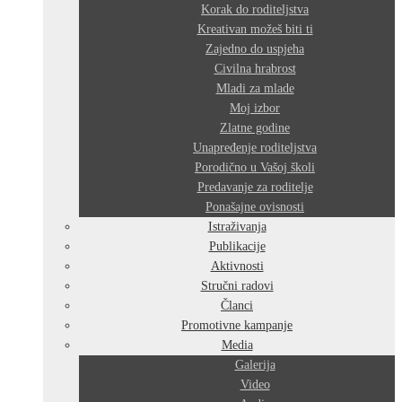
Korak do roditeljstva
Kreativan možeš biti ti
Zajedno do uspjeha
Civilna hrabrost
Mladi za mlade
Moj izbor
Zlatne godine
Unapređenje roditeljstva
Porodično u Vašoj školi
Predavanje za roditelje
Ponašajne ovisnosti
Istraživanja
Publikacije
Aktivnosti
Stručni radovi
Članci
Promotivne kampanje
Media
Galerija
Video