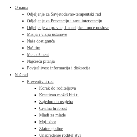
O nama
Odjeljenje za Savjetodavno-terapeutski rad
Odjeljenje za Prevenciju i ranu intervenciju
Odjeljenje za pravne, finansijske i opće poslove
Misija i vizija ustanove
Naša dostignuća
Naš tim
Menadžment
Najčešća pitanja
Povjerljivost informacija i diskrecija
Naš rad
Preventivni rad
Korak do roditeljstva
Kreativan možeš biti ti
Zajedno do uspjeha
Civilna hrabrost
Mladi za mlade
Moj izbor
Zlatne godine
Unapređenje roditeljstva