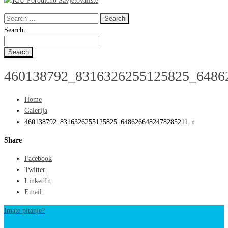
Search
for:
Search
Search:
for:
460138792_8316326255125825_6486
Home
Galerija
460138792_8316326255125825_6486266482478285211_n
Share
Facebook
Twitter
LinkedIn
Email
Imate pitanje?