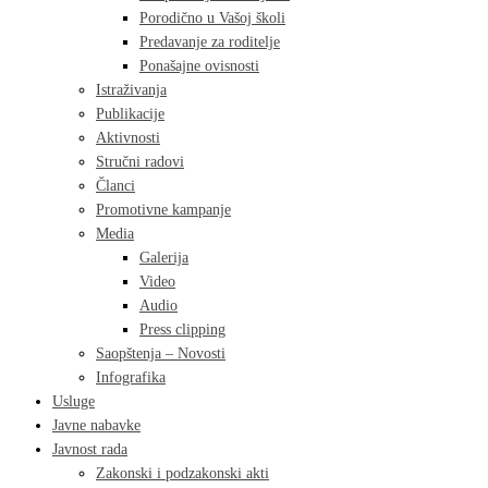
Porodično u Vašoj školi
Predavanje za roditelje
Ponašajne ovisnosti
Istraživanja
Publikacije
Aktivnosti
Stručni radovi
Članci
Promotivne kampanje
Media
Galerija
Video
Audio
Press clipping
Saopštenja – Novosti
Infografika
Usluge
Javne nabavke
Javnost rada
Zakonski i podzakonski akti