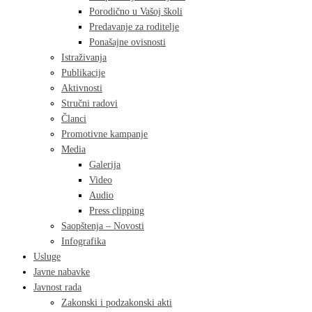
Porodično u Vašoj školi
Predavanje za roditelje
Ponašajne ovisnosti
Istraživanja
Publikacije
Aktivnosti
Stručni radovi
Članci
Promotivne kampanje
Media
Galerija
Video
Audio
Press clipping
Saopštenja – Novosti
Infografika
Usluge
Javne nabavke
Javnost rada
Zakonski i podzakonski akti