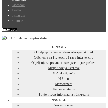
Facebook
Twitter
Instagram
Youtube
Imate Upit
O NAMA
Odjeljenje za Savjetodavno-terapeutski rad
Odjeljenje za Prevenciju i ranu intervenciju
Odjeljenje za pravne, finansijske i opće poslove
Misija i vizija ustanove
Naša dostignuća
Naš tim
Menadžment
Najčešća pitanja
Povjerljivost informacija i diskrecija
NAŠ RAD
Preventivni rad