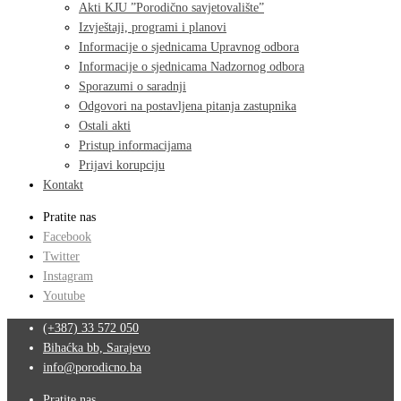
Akti KJU ”Porodično savjetovalište”
Izvještaji, programi i planovi
Informacije o sjednicama Upravnog odbora
Informacije o sjednicama Nadzornog odbora
Sporazumi o saradnji
Odgovori na postavljena pitanja zastupnika
Ostali akti
Pristup informacijama
Prijavi korupciju
Kontakt
Pratite nas
Facebook
Twitter
Instagram
Youtube
(+387) 33 572 050
Bihaćka bb, Sarajevo
info@porodicno.ba
Pratite nas