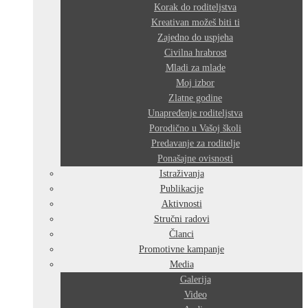
Korak do roditeljstva
Kreativan možeš biti ti
Zajedno do uspjeha
Civilna hrabrost
Mladi za mlade
Moj izbor
Zlatne godine
Unapređenje roditeljstva
Porodično u Vašoj školi
Predavanje za roditelje
Ponašajne ovisnosti
Istraživanja
Publikacije
Aktivnosti
Stručni radovi
Članci
Promotivne kampanje
Media
Galerija
Video