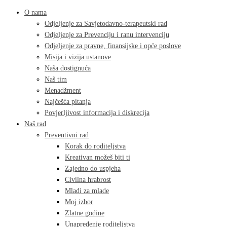
O nama
Odjeljenje za Savjetodavno-terapeutski rad
Odjeljenje za Prevenciju i ranu intervenciju
Odjeljenje za pravne, finansijske i opće poslove
Misija i vizija ustanove
Naša dostignuća
Naš tim
Menadžment
Najčešća pitanja
Povjerljivost informacija i diskrecija
Naš rad
Preventivni rad
Korak do roditeljstva
Kreativan možeš biti ti
Zajedno do uspjeha
Civilna hrabrost
Mladi za mlade
Moj izbor
Zlatne godine
Unapređenje roditeljstva