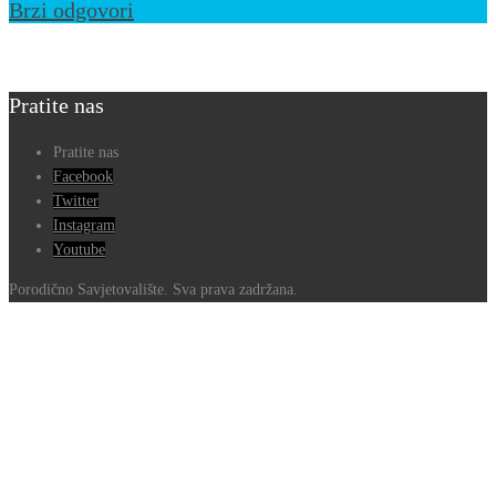
Brzi odgovori
Pratite nas
Pratite nas
Facebook
Twitter
Instagram
Youtube
Porodično Savjetovalište. Sva prava zadržana.
Go
to
Top