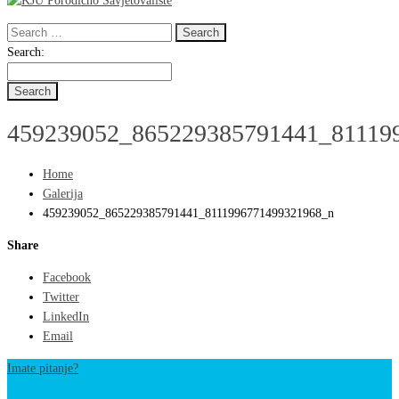
Search
for:
Search
Search:
for:
459239052_865229385791441_81119
Home
Galerija
459239052_865229385791441_8111996771499321968_n
Share
Facebook
Twitter
LinkedIn
Email
Imate pitanje?