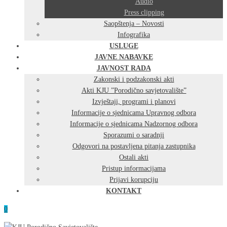
Audio
Press clipping
Saopštenja – Novosti
Infografika
USLUGE
JAVNE NABAVKE
JAVNOST RADA
Zakonski i podzakonski akti
Akti KJU ”Porodično savjetovalište”
Izvještaji, programi i planovi
Informacije o sjednicama Upravnog odbora
Informacije o sjednicama Nadzornog odbora
Sporazumi o saradnji
Odgovori na postavljena pitanja zastupnika
Ostali akti
Pristup informacijama
Prijavi korupciju
KONTAKT
0