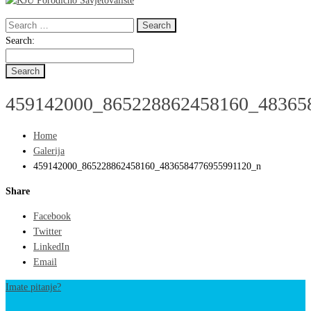
Search
for:
Search
Search:
for:
459142000_865228862458160_48365
Home
Galerija
459142000_865228862458160_4836584776955991120_n
Share
Facebook
Twitter
LinkedIn
Email
Imate pitanje?