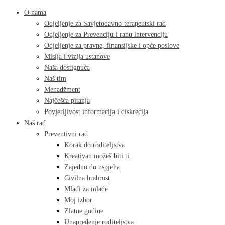
O nama
Odjeljenje za Savjetodavno-terapeutski rad
Odjeljenje za Prevenciju i ranu intervenciju
Odjeljenje za pravne, finansijske i opće poslove
Misija i vizija ustanove
Naša dostignuća
Naš tim
Menadžment
Najčešća pitanja
Povjerljivost informacija i diskrecija
Naš rad
Preventivni rad
Korak do roditeljstva
Kreativan možeš biti ti
Zajedno do uspjeha
Civilna hrabrost
Mladi za mlade
Moj izbor
Zlatne godine
Unapređenje roditeljstva