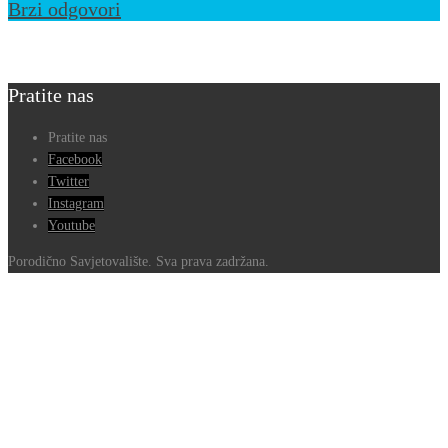
Brzi odgovori
Pratite nas
Pratite nas
Facebook
Twitter
Instagram
Youtube
Porodično Savjetovalište. Sva prava zadržana.
Go
to
Top