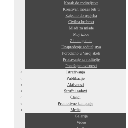
Korak do roditeljstva
Kreativan možeš biti ti
Zajedno do uspjeha
Civilna hrabrost
Mladi za mlade
Moj izbor
Zlatne godine
Unapređenje roditeljstva
Porodično u Vašoj školi
Predavanje za roditelje
Ponašajne ovisnosti
Istraživanja
Publikacije
Aktivnosti
Stručni radovi
Članci
Promotivne kampanje
Media
Galerija
Video