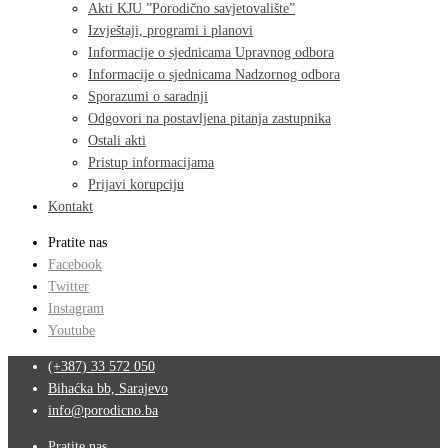
Akti KJU ”Porodično savjetovalište”
Izvještaji, programi i planovi
Informacije o sjednicama Upravnog odbora
Informacije o sjednicama Nadzornog odbora
Sporazumi o saradnji
Odgovori na postavljena pitanja zastupnika
Ostali akti
Pristup informacijama
Prijavi korupciju
Kontakt
Pratite nas
Facebook
Twitter
Instagram
Youtube
(+387) 33 572 050
Bihaćka bb, Sarajevo
info@porodicno.ba
Pratite nas