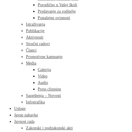
Porodično u Vašoj školi
Predavanje za roditelje
Ponašajne ovisnosti
Istraživanja
Publikacije
Aktivnosti
Stručni radovi
Članci
Promotivne kampanje
Media
Galerija
Video
Audio
Press clipping
Saopštenja – Novosti
Infografika
Usluge
Javne nabavke
Javnost rada
Zakonski i podzakonski akti