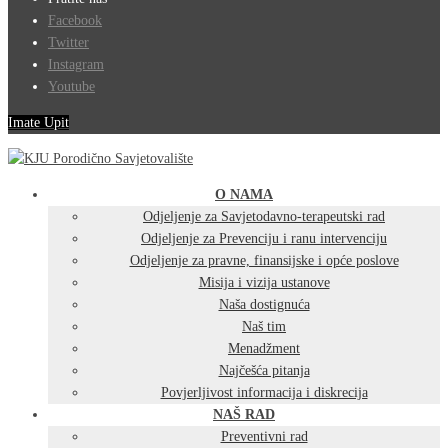
Facebook
Twitter
Instagram
Youtube
Imate Upit
O NAMA
Odjeljenje za Savjetodavno-terapeutski rad
Odjeljenje za Prevenciju i ranu intervenciju
Odjeljenje za pravne, finansijske i opće poslove
Misija i vizija ustanove
Naša dostignuća
Naš tim
Menadžment
Najčešća pitanja
Povjerljivost informacija i diskrecija
NAŠ RAD
Preventivni rad