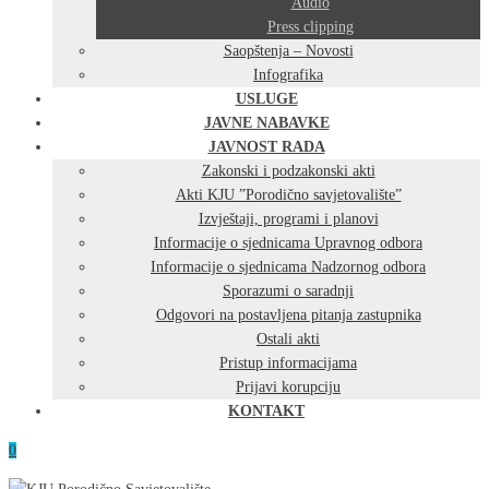
Audio
Press clipping
Saopštenja – Novosti
Infografika
USLUGE
JAVNE NABAVKE
JAVNOST RADA
Zakonski i podzakonski akti
Akti KJU ”Porodično savjetovalište”
Izvještaji, programi i planovi
Informacije o sjednicama Upravnog odbora
Informacije o sjednicama Nadzornog odbora
Sporazumi o saradnji
Odgovori na postavljena pitanja zastupnika
Ostali akti
Pristup informacijama
Prijavi korupciju
KONTAKT
0