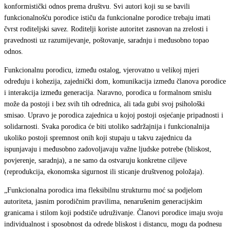
konformistički odnos prema društvu. Svi autori koji su se bavili
funkcionalnošću porodice ističu da funkcionalne porodice trebaju imati
čvrst roditeljski savez. Roditelji koriste autoritet zasnovan na zrelosti i
pravednosti uz razumijevanje, poštovanje, saradnju i međusobno topao
odnos.
Funkcionalnu porodicu, između ostalog, vjerovatno u velikoj mjeri
određuju i kohezija, zajednički dom, komunikacija između članova porodice
i interakcija između generacija. Naravno, porodica u formalnom smislu
može da postoji i bez svih tih odrednica, ali tada gubi svoj psihološki
smisao. Upravo je porodica zajednica u kojoj postoji osjećanje pripadnosti i
solidarnosti. Svaka porodica će biti utoliko sadržajnija i funkcionalnija
ukoliko postoji spremnost onih koji stupaju u takvu zajednicu da
ispunjavaju i međusobno zadovoljavaju važne ljudske potrebe (bliskost,
povjerenje, saradnja), a ne samo da ostvaruju konkretne ciljeve
(reprodukcija, ekonomska sigurnost ili sticanje društvenog položaja).
„Funkcionalna porodica ima fleksibilnu strukturnu moć sa podjelom
autoriteta, jasnim porodičnim pravilima, nenarušenim generacijskim
granicama i stilom koji podstiče udruživanje. Članovi porodice imaju svoju
individualnost i sposobnost da odrede bliskost i distancu, mogu da podnesu