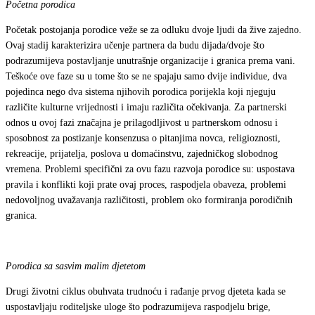
Početna porodica
Početak postojanja porodice veže se za odluku dvoje ljudi da žive zajedno.
Ovaj stadij karakterizira učenje partnera da budu dijada/dvoje što
podrazumijeva postavljanje unutrašnje organizacije i granica prema vani.
Teškoće ove faze su u tome što se ne spajaju samo dvije individue, dva
pojedinca nego dva sistema njihovih porodica porijekla koji njeguju
različite kulturne vrijednosti i imaju različita očekivanja. Za partnerski
odnos u ovoj fazi značajna je prilagodljivost u partnerskom odnosu i
sposobnost za postizanje konsenzusa o pitanjima novca, religioznosti,
rekreacije, prijatelja, poslova u domaćinstvu, zajedničkog slobodnog
vremena. Problemi specifični za ovu fazu razvoja porodice su: uspostava
pravila i konflikti koji prate ovaj proces, raspodjela obaveza, problemi
nedovoljnog uvažavanja različitosti, problem oko formiranja porodičnih
granica.
Porodica sa sasvim malim djetetom
Drugi životni ciklus obuhvata trudnoću i rađanje prvog djeteta kada se
uspostavljaju roditeljske uloge što podrazumijeva raspodjelu brige,