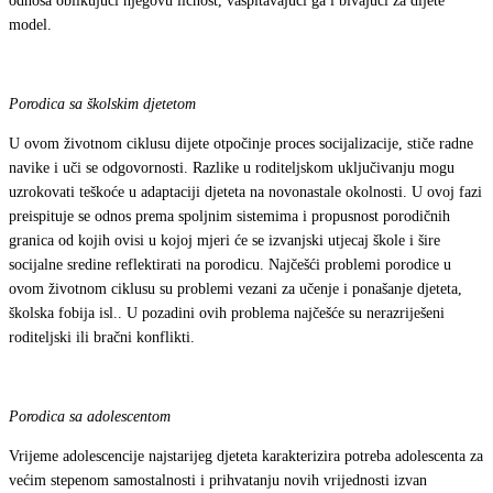
odnosa oblikujući njegovu ličnost, vaspitavajući ga i bivajući za dijete
model.
Porodica sa školskim djetetom
U ovom životnom ciklusu dijete otpočinje proces socijalizacije, stiče radne
navike i uči se odgovornosti. Razlike u roditeljskom uključivanju mogu
uzrokovati teškoće u adaptaciji djeteta na novonastale okolnosti. U ovoj fazi
preispituje se odnos prema spoljnim sistemima i propusnost porodičnih
granica od kojih ovisi u kojoj mjeri će se izvanjski utjecaj škole i šire
socijalne sredine reflektirati na porodicu. Najčešći problemi porodice u
ovom životnom ciklusu su problemi vezani za učenje i ponašanje djeteta,
školska fobija isl.. U pozadini ovih problema najčešće su nerazriješeni
roditeljski ili bračni konflikti.
Porodica sa adolescentom
Vrijeme adolescencije najstarijeg djeteta karakterizira potreba adolescenta za
većim stepenom samostalnosti i prihvatanju novih vrijednosti izvan