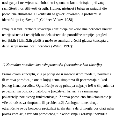
neslaganja i neizvjesnost, slobodno i spontano komuniciraju, prihvataju
različitosti i osjetljivosti drugih. Humor, nježnost i briga su sastavni dio
porodične atmosfere. O konfliktu se govori otvoreno, a problemi se
identifikuju i rješavaju.“ (Goldner-Vukov, 1988)
Imajući u vidu različita shvatanja i definicije funkcionalne porodice unutar
teorije sistema i teorijskih modela sistemske porodične terapije, pregled
teorijskih i kliničkih gledišta može se sumirati u četiri glavna koncepta u
definisanju normalnosti porodice (Walsh, 1992):
1)
Normalna porodica kao asimptomatska (normalnost kao zdravlje)
Prema ovom konceptu, čije je porijeklo u medicinskom modelu, normalna
ili zdrava porodica je ona u kojoj nema simptoma ili poremećaja ni kod
jednog člana porodice. Ograničenje ovog pristupa najprije leži u činjenici da
je baziran na odsustvu patologije (negativan kriterij) i zanemaruje
pokazatelje pozitivnog funkcionisanja. Zdravo porodično funkcionisanje je
više od odsustva simptoma ili problema.
2)
Analogno tome, drugo
ograničenje ovog koncepta proizilazi iz shvatanja da bi mogla postojati neka
prosta korelacija između porodičnog funkcionisanja i zdravlja individue.