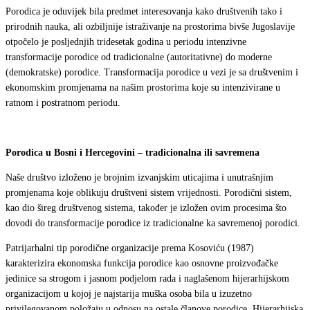
Porodica je oduvijek bila predmet interesovanja kako društvenih tako i
prirodnih nauka, ali ozbiljnije istraživanje na prostorima bivše Jugoslavije
otpočelo je posljednjih tridesetak godina u periodu intenzivne
transformacije porodice od tradicionalne (autoritativne) do moderne
(demokratske) porodice. Transformacija porodice u vezi je sa društvenim i
ekonomskim promjenama na našim prostorima koje su intenzivirane u
ratnom i postratnom periodu.
Porodica u Bosni i Hercegovini – tradicionalna ili savremena
Naše društvo izloženo je brojnim izvanjskim uticajima i unutrašnjim
promjenama koje oblikuju društveni sistem vrijednosti. Porodični sistem,
kao dio šireg društvenog sistema, također je izložen ovim procesima što
dovodi do transformacije porodice iz tradicionalne ka savremenoj porodici.
Patrijarhalni tip porodične organizacije prema Kosoviću (1987)
karakterizira ekonomska funkcija porodice kao osnovne proizvođačke
jedinice sa strogom i jasnom podjelom rada i naglašenom hijerarhijskom
organizacijom u kojoj je najstarija muška osoba bila u izuzetno
privilegovanom položaju u odnosu na ostale članove porodice. Hijerarhijska