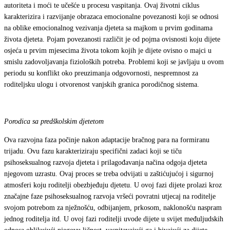
autoriteta i moći te učešće u procesu vaspitanja. Ovaj životni ciklus
karakterizira i razvijanje obrazaca emocionalne povezanosti koji se odnosi
na oblike emocionalnog vezivanja djeteta sa majkom u prvim godinama
života djeteta. Pojam povezanosti različit je od pojma ovisnosti koju dijete
osjeća u prvim mjesecima života tokom kojih je dijete ovisno o majci u
smislu zadovoljavanja fizioloških potreba. Problemi koji se javljaju u ovom
periodu su konflikt oko preuzimanja odgovornosti, nespremnost za
roditeljsku ulogu i otvorenost vanjskih granica porodičnog sistema.
Porodica sa predškolskim djetetom
Ova razvojna faza počinje nakon adaptacije bračnog para na formiranu
trijadu. Ovu fazu karakteriziraju specifični zadaci koji se tiču
psihoseksualnog razvoja djeteta i prilagođavanja načina odgoja djeteta
njegovom uzrastu. Ovaj proces se treba odvijati u zaštićujućoj i sigurnoj
atmosferi koju roditelji obezbjeđuju djetetu. U ovoj fazi dijete prolazi kroz
značajne faze psihoseksualnog razvoja vršeći povratni utjecaj na roditelje
svojom potrebom za nježnošću, odbijanjem, prkosom, naklonošću naspram
jednog roditelja itd. U ovoj fazi roditelji uvode dijete u svijet međuljudskih