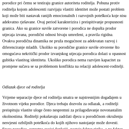
porodice pri čemu se testiraju granice autoriteta roditelja. Pobuna protiv
roditelja kojom adolescenti razvijaju vlastiti identitet može postati problem
koji može biti nastavak ranijih emocionalnih i razvojnih poteškoća koje nisu
adekvatno rješavane. Ovaj period karakterizira i preispitivanje propusnosti
granica. Ako su granice suviše zatvorene i porodica ne dopušta prodor
utjecaja izvana, porodični odnosi bivaju umreženi, a pravila rigidna.
Ovakva porodična dinamika ne pruža mogućnost za adekvatan razvoj i
diferenciranje mladih. Ukoliko su porodične granice suviše otvorene što
omogućava nekritički prodor izvanjskog utjecaja porodica dolazi u opasnost
gubitka vlastitog identiteta. Ukoliko porodica nema razvijen kapacitet za
promjene sučava se sa problemom konflikta na relaciji adolescent-roditelji.
Odlazak djece od roditelja
Vrijeme separacije djece od roditelja smatra se najstresnijim događajem u
životnom vijeku porodice. Djeca trebaju dozvolu za odlazak, a roditelji
preispituju vlastite uloge često nespremni za prilagođavanje novonastalim
okolnostima. Roditelji pokušavaju zadržati djecu u porodičnom okruženju
nesvjesni ozbiljnih poteškoća do kojih njihovo nastojanje može dovesti.