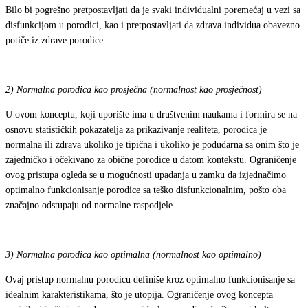
Bilo bi pogrešno pretpostavljati da je svaki individualni poremećaj u vezi sa
disfunkcijom u porodici, kao i pretpostavljati da zdrava individua obavezno
potiče iz zdrave porodice.
2)
Normalna porodica kao prosječna (normalnost kao prosječnost)
U ovom konceptu, koji uporište ima u društvenim naukama i formira se na
osnovu statističkih pokazatelja za prikazivanje realiteta, porodica je
normalna ili zdrava ukoliko je tipična i ukoliko je podudarna sa onim što je
zajedničko i očekivano za obične porodice u datom kontekstu. Ograničenje
ovog pristupa ogleda se u mogućnosti upadanja u zamku da izjednačimo
optimalno funkcionisanje porodice sa teško disfunkcionalnim, pošto oba
značajno odstupaju od normalne raspodjele.
3)
Normalna porodica kao optimalna (normalnost kao optimalno)
Ovaj pristup normalnu porodicu definiše kroz optimalno funkcionisanje sa
idealnim karakteristikama, što je utopija. Ograničenje ovog koncepta