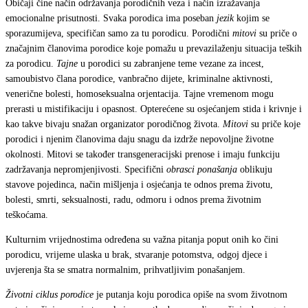
Običaji čine način održavanja porodičnih veza i način izražavanja
emocionalne prisutnosti. Svaka porodica ima poseban
jezik
kojim se
sporazumijeva, specifičan samo za tu porodicu. Porodični
mitovi
su priče o
značajnim članovima porodice koje pomažu u prevazilaženju situacija teških
za porodicu.
Tajne
u porodici su zabranjene teme vezane za incest,
samoubistvo člana porodice, vanbračno dijete, kriminalne aktivnosti,
venerične bolesti, homoseksualna orjentacija. Tajne vremenom mogu
prerasti u mistifikaciju i opasnost. Opterećene su osjećanjem stida i krivnje i
kao takve bivaju snažan organizator porodičnog života.
Mitovi
su priče koje
porodici i njenim članovima daju snagu da izdrže nepovoljne životne
okolnosti. Mitovi se također transgeneracijski prenose i imaju funkciju
zadržavanja nepromjenjivosti. Specifični
obrasci ponašanja
oblikuju
stavove pojedinca, način mišljenja i osjećanja te odnos prema životu,
bolesti, smrti, seksualnosti, radu, odmoru i odnos prema životnim
teškoćama.
Kulturnim vrijednostima određena su važna pitanja poput onih ko čini
porodicu, vrijeme ulaska u brak, stvaranje potomstva, odgoj djece i
uvjerenja šta se smatra normalnim, prihvatljivim ponašanjem.
Životni ciklus porodice
je putanja koju porodica opiše na svom životnom