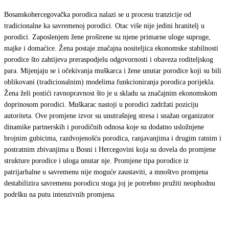
Bosanskohercegovačka porodica nalazi se u procesu tranzicije od
tradicionalne ka savremenoj porodici. Otac više nije jedini hranitelj u
porodici. Zaposlenjem žene proširene su njene primarne uloge supruge,
majke i domaćice. Žena postaje značajna nositeljica ekonomske stabilnosti
porodice što zahtijeva preraspodjelu odgovornosti i obaveza roditeljskog
para. Mijenjaju se i očekivanja muškarca i žene unutar porodice koji su bili
oblikovani (tradicionalnim) modelima funkcioniranja porodica porijekla.
Žena želi postići ravnopravnost što je u skladu sa značajnim ekonomskom
doprinosom porodici. Muškarac nastoji u porodici zadržati poziciju
autoriteta. Ove promjene izvor su unutrašnjeg stresa i snažan organizator
dinamike partnerskih i porodičnih odnosa koje su dodatno usložnjene
brojnim gubicima, razdvojenošću porodica, ranjavanjima i drugim ratnim i
postratnim zbivanjima u Bosni i Hercegovini koja su dovela do promjene
strukture porodice i uloga unutar nje. Promjene tipa porodice iz
patrijarhalne u savremenu nije moguće zaustaviti, a mnoštvo promjena
destabilizira savremenu porodicu stoga joj je potrebno pružiti neophodnu
podršku na putu intenzivnih promjena.