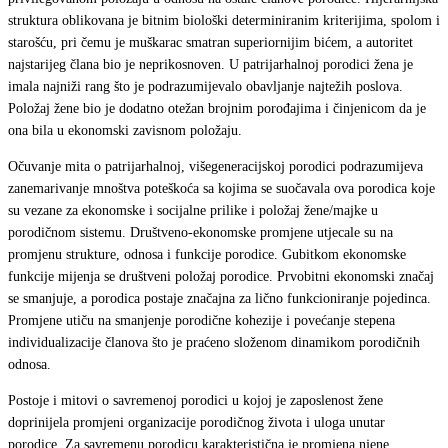
struktura oblikovana je bitnim biološki determiniranim kriterijima, spolom i
starošću, pri čemu je muškarac smatran superiornijim bićem, a autoritet
najstarijeg člana bio je neprikosnoven. U patrijarhalnoj porodici žena je
imala najniži rang što je podrazumijevalo obavljanje najtežih poslova.
Položaj žene bio je dodatno otežan brojnim porođajima i činjenicom da je
ona bila u ekonomski zavisnom položaju.
Očuvanje mita o patrijarhalnoj, višegeneracijskoj porodici podrazumijeva
zanemarivanje mnoštva poteškoća sa kojima se suočavala ova porodica koje
su vezane za ekonomske i socijalne prilike i položaj žene/majke u
porodičnom sistemu. Društveno-ekonomske promjene utjecale su na
promjenu strukture, odnosa i funkcije porodice. Gubitkom ekonomske
funkcije mijenja se društveni položaj porodice. Prvobitni ekonomski značaj
se smanjuje, a porodica postaje značajna za lično funkcioniranje pojedinca.
Promjene utiču na smanjenje porodične kohezije i povećanje stepena
individualizacije članova što je praćeno složenom dinamikom porodičnih
odnosa.
Postoje i mitovi o savremenoj porodici u kojoj je zaposlenost žene
doprinijela promjeni organizacije porodičnog života i uloga unutar
porodice. Za savremenu porodicu karakteristična je promjena njene