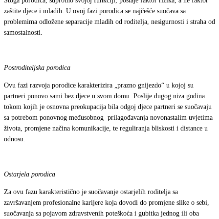
Stoga porodica, suprotno svojoj funkciji, postaje faktor rizika, a ne faktor
zaštite djece i mladih. U ovoj fazi porodica se najčešće suočava sa
problemima odložene separacije mladih od roditelja, nesigurnosti i straha od
samostalnosti.
Postroditeljska porodica
Ovu fazi razvoja porodice karakterizira „prazno gnijezdo“ u kojoj su
partneri ponovo sami bez djece u svom domu. Poslije dugog niza godina
tokom kojih je osnovna preokupacija bila odgoj djece partneri se suočavaju
sa potrebom ponovnog međusobnog prilagođavanja novonastalim uvjetima
života, promjene načina komunikacije, te reguliranja bliskosti i distance u
odnosu.
Ostarjela porodica
Za ovu fazu karakteristično je suočavanje ostarjelih roditelja sa
završavanjem profesionalne karijere koja dovodi do promjene slike o sebi,
suočavanja sa pojavom zdravstvenih poteškoća i gubitka jednog ili oba