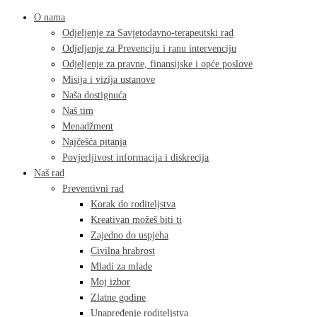
O nama
Odjeljenje za Savjetodavno-terapeutski rad
Odjeljenje za Prevenciju i ranu intervenciju
Odjeljenje za pravne, finansijske i opće poslove
Misija i vizija ustanove
Naša dostignuća
Naš tim
Menadžment
Najčešća pitanja
Povjerljivost informacija i diskrecija
Naš rad
Preventivni rad
Korak do roditeljstva
Kreativan možeš biti ti
Zajedno do uspjeha
Civilna hrabrost
Mladi za mlade
Moj izbor
Zlatne godine
Unapređenje roditeljstva