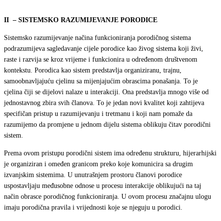
II – SISTEMSKO RAZUMIJEVANJE PORODICE
Sistemsko razumijevanje načina funkcioniranja porodičnog sistema
podrazumijeva sagledavanje cijele porodice kao živog sistema koji živi,
raste i razvija se kroz vrijeme i funkcionira u određenom društvenom
kontekstu. Porodica kao sistem predstavlja organiziranu, trajnu,
samoobnavljajuću cjelinu sa mijenjajućim obrascima ponašanja. To je
cjelina čiji se dijelovi nalaze u interakciji. Ona predstavlja mnogo više od
jednostavnog zbira svih članova. To je jedan novi kvalitet koji zahtijeva
specifičan pristup u razumijevanju i tretmanu i koji nam pomaže da
razumijemo da promjene u jednom dijelu sistema oblikuju čitav porodični
sistem.
Prema ovom pristupu porodični sistem ima određenu strukturu, hijerarhijski
je organiziran i omeđen granicom preko koje komunicira sa drugim
izvanjskim sistemima. U unutrašnjem prostoru članovi porodice
uspostavljaju međusobne odnose u procesu interakcije oblikujući na taj
način obrasce porodičnog funkcioniranja. U ovom procesu značajnu ulogu
imaju porodična pravila i vrijednosti koje se njeguju u porodici.