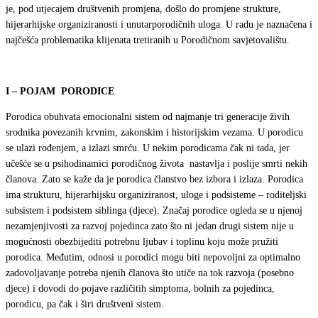
KJU
je, pod utjecajem društvenih promjena, došlo do promjene strukture,
PORODIČNO
hijerarhijske organiziranosti i unutarporodičnih uloga. U radu je naznačena i
SAVJETOVALIŠTE
najčešća problematika klijenata tretiranih u Porodičnom savjetovalištu.
I – POJAM PORODICE
Porodica obuhvata emocionalni sistem od najmanje tri generacije živih
srodnika povezanih krvnim, zakonskim i historijskim vezama. U porodicu
se ulazi rođenjem, a izlazi smrću. U nekim porodicama čak ni tada, jer
učešće se u psihodinamici porodičnog života nastavlja i poslije smrti nekih
članova. Zato se kaže da je porodica članstvo bez izbora i izlaza. Porodica
ima strukturu, hijerarhijsku organiziranost, uloge i podsisteme – roditeljski
subsistem i podsistem siblinga (djece). Značaj porodice ogleda se u njenoj
nezamjenjivosti za razvoj pojedinca zato što ni jedan drugi sistem nije u
mogućnosti obezbijediti potrebnu ljubav i toplinu koju može pružiti
porodica. Međutim, odnosi u porodici mogu biti nepovoljni za optimalno
zadovoljavanje potreba njenih članova što utiče na tok razvoja (posebno
djece) i dovodi do pojave različitih simptoma, bolnih za pojedinca,
porodicu, pa čak i širi društveni sistem.