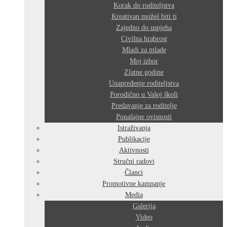
Korak do roditeljstva
Kreativan možeš biti ti
Zajedno do uspjeha
Civilna hrabrost
Mladi za mlade
Moj izbor
Zlatne godine
Unapređenje roditeljstva
Porodično u Vašoj školi
Predavanje za roditelje
Ponašajne ovisnosti
Istraživanja
Publikacije
Aktivnosti
Stručni radovi
Članci
Promotivne kampanje
Media
Galerija
Video