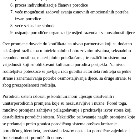
proces individualizacije članova porodice
veće mogućnosti zadovoljavanja osnovnih emocionalnih potreba
izvan porodice
veće seksualne slobode
osipanje porodične organizacije usljed razvoda i samostalnosti djece
Ove promjene dovode do konflikata na nivou partnerstva koji su dodatno
usložnjeni razlikama u intelektualnim i obrazovnim nivoima, seksualnim
nepodudarnostima, materijalnim poteškoćama, te različitim sistemima
vrijednosti koji su oblikovani kulturama porodica porijekla. Na nivou
roditeljstva poteškoće se javljaju radi gubitka autoriteta roditelja sa jedne
strane i zanemarivanja potrebe osamostaljivanja djece, sa druge strane, te
zbog prezaposlenosti roditelja.
Porodični sistem izložen je kontinuiranom utjecaju društvenih i
unutarporodičnih promjena koje su nezaustavljive i nužne. Pored toga,
mnoštvo promjena zahtijeva prilagođavanje i predstavlja izvor stresa koji
destabilizira porodični sistem. Nekritičko prihvatanje naglih promjena koje
se prelamaju preko granica porodičnog sistema otežava kreiranje
porodičnog identiteta, predstavlja izazov opstanku porodične zajednice i
funkcionalnosti porodičnih odnosa.