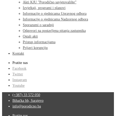
Akti KJU ”Porodično savjetovalište”
Izvještaji, programi i planovi
Informacije o sjednicama Upravnog odbora
Informacije o sjednicama Nadzornog odbora
Sporazumi o saradnji
Odgovori na postavljena pitanja zastupnika
Ostali akti
Pristup informacijama
Prijavi korupciju
Kontakt
Pratite nas
Facebook
Twitter
Instagram
Youtube
(+387) 33 572 050
Bihaćka bb, Sarajevo
info@porodicno.ba
Pratite nas