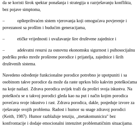
da se koristi širok spektar ponašanja i strategija u razrješavanju konflikta,
bez pojave simptoma,
– opšteprihvaćen sistem vjerovanja koji omogućava povjerenje i
povezanost sa prošlim i budućim generacijama,
– etičke vrijednosti i uvažavanje šire društvene zajednice i
– adekvatni resursi za osnovnu ekonomsku sigurnost i psihosocijalnu
podršku preko mreže proširene porodice i prijatelja, zajednice i širih
društvenih sistema.
Navedeno određenje funkcionalne porodice potrebno je upotpuniti i sa
osobinom takve porodice da može da raste uprkos bilo kakvim poteškoćama
na koje nailazi. Zdrava porodica uvijek traži da proširi svoja iskustva. Na
poteškoću se u takvoj porodici gleda kao na put i način kojim porodica
povećava svoje iskustvo i rast. Zdrava porodica, dakle, posjeduje izvore za
rješavanje svojih problema. Radost i humor su snage zdravoj porodici
(Keith, 1987). Humor razblažuje tenziju, „metakomunicira“ bez
konfrontacije i dodaje emocionalni intenzitet problematičnim situacijama.