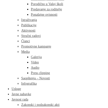
Porodično u Vašoj školi
Predavanje za roditelje
Ponašajne ovisnosti
Istraživanja
Publikacije
Aktivnosti
Stručni radovi
Članci
Promotivne kampanje
Media
Galerija
Video
Audio
Press clipping
Saopštenja – Novosti
Infografika
Usluge
Javne nabavke
Javnost rada
Zakonski i podzakonski akti