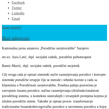
Facebook
Twitter
LinkedIn
Email
Imate pitanje?
Brzi odgovori
FUNKCIONALNOST
Kantonalna javna ustanova „Porodično savjetovalište“ Sarajevo
PORODICE
mr.sci. Azra Latić, dipl. socijalni radnik, porodični psihoterapeut
SA
Ramiz Murtić, dipl. socijalni radnik, porodični savjetnik
ASPEKTA
Cilj ovoga rada je opisati
sistemski način
razumijevanja porodice i
koncepte
SISTEMSKE
sistemske porodične terapije
čije se metode i tehnike koriste u radu sa
PORODIČNE
klijentima u Porodičnom savjetovalištu. Posebna pažnja posvećena je
TERAPIJE
razvojnim fazama porodice, načinu razumijevanja (dis)funkcionalnosti
–
porodičnog sistema, u kontekstu unutrašnjih i izvanjskih promjena kojima je
izložen porodični sistem. Također je opisan proces transformacije
ISKUSTVO
tradicionalne bosanskohercegovačke porodice u savremenu porodicu u kojoj