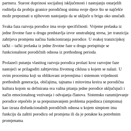
partnera. Starost doprinosi socijalnoj isključenosti i nastojanju ostarjelih
roditelja da probiju granice porodičnog sistma svoje djece što se najčešće
može prepoznati u njihovom nastojanju da se uključe u brigu oko unučadi.
Svaka faza razvoja porodice ima svoje specifičnosti. Vrijeme prelaska iz
jedne životne faze u drugu predstavlja izvor unutrašnjeg stresa, jer tranzicija
zahtijeva promjenu načina funkcioniranja porodice. U svakoj tranzicijskoj
tački – tački prelaska iz jedne životne faze u drugu preispituje se
funkcionalnost porodičnih odnosa iz prethodnog perioda.
Prolazeći putanju vlastitog razvoja porodica prolazi kroz razvojne faze
nastojeći se prilagoditi zahtjevima životnog ciklusa u kojem se nalazi. U
ovim procesima koji su oblikovani uvjerenjima i sistemom vrijednosti
prethodnih generacija, običajima, tajnama i mitovima kreira se porodična
kultura kojom su definirana sva važna pitanja jedne porodice uključujući i
način emocionalnog vezivanja i odvajanja članova. Sistemsko razumijevanje
porodice otpočelo je sa prepoznavanjem problema pojedinca (simptoma)
kao izraza disfunkcionalnih porodičnih odnosa u kojem simptom ima
funkciju da zaštiti porodicu od promjena ili da je potakne ka potrebnim
promjenama.