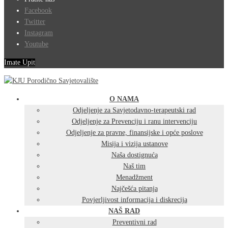
Facebook
Twitter
Instagram
Youtube
Imate Upit
O NAMA
Odjeljenje za Savjetodavno-terapeutski rad
Odjeljenje za Prevenciju i ranu intervenciju
Odjeljenje za pravne, finansijske i opće poslove
Misija i vizija ustanove
Naša dostignuća
Naš tim
Menadžment
Najčešća pitanja
Povjerljivost informacija i diskrecija
NAŠ RAD
Preventivni rad