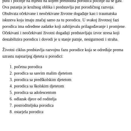
putu i počinje na mjestu na kojem prethodna porodica počinje da se gasi.
Ova putanja je kružnog oblika i predstavlja put porodičnog razvoja.
Obuhvata očekivane i neočekivane životne događaje kao i traumatska
iskustva koja imaju značaj samo za tu porodicu. U svakoj životnoj fazi
porodica ima određene zadatke koji zahtijevalu prilagođavanje i promjene.
Očekivani i neočekivani životni događaji predstavljaju izvor stresa koji
destabilizira porodicu i dovodi je u stanje patnje, nesigurnosti i straha.
Životni ciklus predstavlja razvojnu fazu porodice koja se određuje prema
uzrastu najstarijeg djeteta u porodici:
početna porodica
porodica sa sasvim malim djetetom
porodica sa predškolskim djetetom
porodica sa školskim djetetom
porodica sa adolescentom
odlazak djece od roditelja
postroditeljska porodica
ostarjela porodica