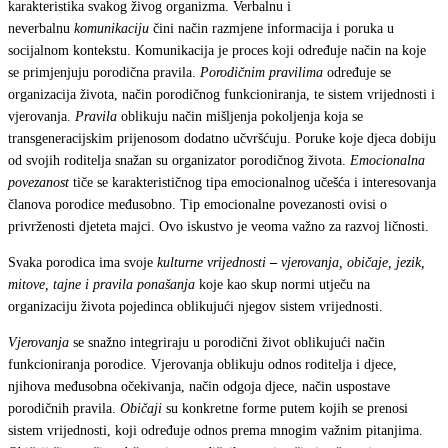
karakteristika svakog živog organizma. Verbalnu i
neverbalnu
komunikaciju
čini način razmjene informacija i poruka u
socijalnom kontekstu. Komunikacija je proces koji određuje način na koje
se primjenjuju porodična pravila.
Porodičnim pravilima
određuje se
organizacija života, način porodičnog funkcioniranja, te sistem vrijednosti i
vjerovanja.
Pravila
oblikuju način mišljenja pokoljenja koja se
transgeneracijskim prijenosom dodatno učvršćuju. Poruke koje djeca dobiju
od svojih roditelja snažan su organizator porodičnog života.
Emocionalna
povezanost
tiče se karakterističnog tipa emocionalnog učešća i interesovanja
članova porodice međusobno. Tip emocionalne povezanosti ovisi o
privrženosti djeteta majci. Ovo iskustvo je veoma važno za razvoj ličnosti.
Svaka porodica ima svoje
kulturne vrijednosti
–
vjerovanja, običaje, jezik,
mitove, tajne i pravila ponašanja
koje kao skup normi utječu na
organizaciju života pojedinca oblikujući njegov sistem vrijednosti.
Vjerovanja
se snažno integriraju u porodični život oblikujući način
funkcioniranja porodice. Vjerovanja oblikuju odnos roditelja i djece,
njihova međusobna očekivanja, način odgoja djece, način uspostave
porodičnih pravila.
Običaji
su konkretne forme putem kojih se prenosi
sistem vrijednosti, koji određuje odnos prema mnogim važnim pitanjima.