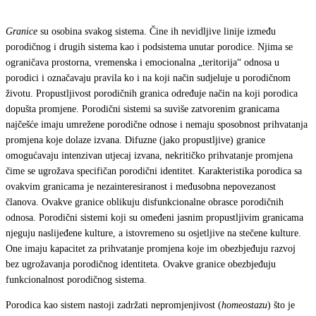
Granice
su osobina svakog sistema. Čine ih nevidljive linije između
porodičnog i drugih sistema kao i podsistema unutar porodice. Njima se
ograničava prostorna, vremenska i emocionalna „teritorija“ odnosa u
porodici i označavaju pravila ko i na koji način sudjeluje u porodičnom
životu. Propustljivost porodičnih granica određuje način na koji porodica
dopušta promjene. Porodični sistemi sa suviše zatvorenim granicama
najčešće imaju umrežene porodične odnose i nemaju sposobnost prihvatanja
promjena koje dolaze izvana. Difuzne (jako propustljive) granice
omogućavaju intenzivan utjecaj izvana, nekritičko prihvatanje promjena
čime se ugrožava specifičan porodični identitet. Karakteristika porodica sa
ovakvim granicama je nezainteresiranost i međusobna nepovezanost
članova. Ovakve granice oblikuju disfunkcionalne obrasce porodičnih
odnosa. Porodični sistemi koji su omeđeni jasnim propustljivim granicama
njeguju naslijeđene kulture, a istovremeno su osjetljive na stečene kulture.
One imaju kapacitet za prihvatanje promjena koje im obezbjeđuju razvoj
bez ugrožavanja porodičnog identiteta. Ovakve granice obezbjeđuju
funkcionalnost porodičnog sistema.
Porodica kao sistem nastoji zadržati nepromjenjivost (
homeostazu
) što je