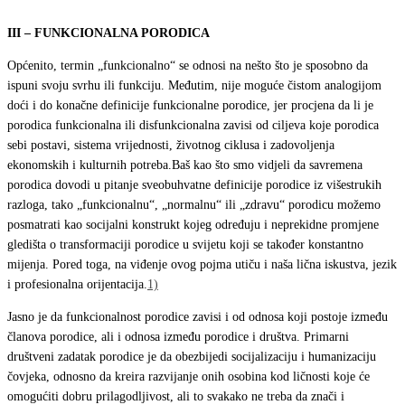
III – FUNKCIONALNA PORODICA
Općenito, termin „funkcionalno“ se odnosi na nešto što je sposobno da
ispuni svoju svrhu ili funkciju. Međutim, nije moguće čistom analogijom
doći i do konačne definicije funkcionalne porodice, jer procjena da li je
porodica funkcionalna ili disfunkcionalna zavisi od ciljeva koje porodica
sebi postavi, sistema vrijednosti, životnog ciklusa i zadovoljenja
ekonomskih i kulturnih potreba.Baš kao što smo vidjeli da savremena
porodica dovodi u pitanje sveobuhvatne definicije porodice iz višestrukih
razloga, tako „funkcionalnu“, „normalnu“ ili „zdravu“ porodicu možemo
posmatrati kao socijalni konstrukt kojeg određuju i neprekidne promjene
gledišta o transformaciji porodice u svijetu koji se također konstantno
mijenja. Pored toga, na viđenje ovog pojma utiču i naša lična iskustva, jezik
i profesionalna orijentacija.
1)
Jasno je da funkcionalnost porodice zavisi i od odnosa koji postoje između
članova porodice, ali i odnosa između porodice i društva. Primarni
društveni zadatak porodice je da obezbijedi socijalizaciju i humanizaciju
čovjeka, odnosno da kreira razvijanje onih osobina kod ličnosti koje će
omogućiti dobru prilagodljivost, ali to svakako ne treba da znači i