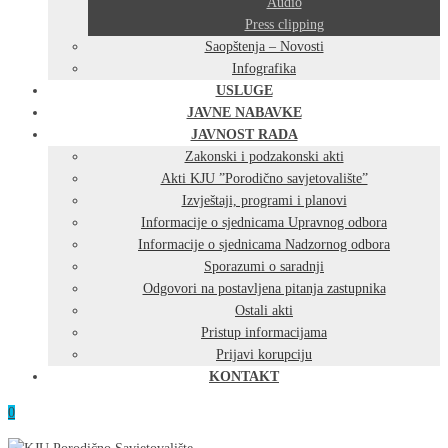
Audio
Press clipping
Saopštenja – Novosti
Infografika
USLUGE
JAVNE NABAVKE
JAVNOST RADA
Zakonski i podzakonski akti
Akti KJU ”Porodično savjetovalište”
Izvještaji, programi i planovi
Informacije o sjednicama Upravnog odbora
Informacije o sjednicama Nadzornog odbora
Sporazumi o saradnji
Odgovori na postavljena pitanja zastupnika
Ostali akti
Pristup informacijama
Prijavi korupciju
KONTAKT
0