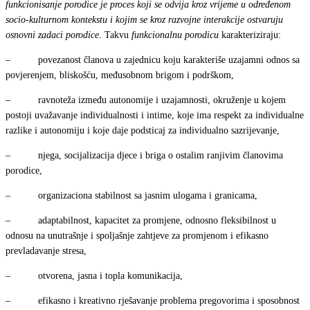
funkcionisanje porodice je proces koji se odvija kroz vrijeme u određenom
socio-kulturnom kontekstu i kojim se kroz razvojne interakcije ostvaruju
osnovni zadaci porodice
. Takvu
funkcionalnu porodicu
karakteriziraju:
– povezanost članova u zajednicu koju karakteriše uzajamni odnos sa
povjerenjem, bliskošću, međusobnom brigom i podrškom,
– ravnoteža između autonomije i uzajamnosti, okruženje u kojem
postoji uvažavanje individualnosti i intime, koje ima respekt za individualne
razlike i autonomiju i koje daje podsticaj za individualno sazrijevanje,
– njega, socijalizacija djece i briga o ostalim ranjivim članovima
porodice,
– organizaciona stabilnost sa jasnim ulogama i granicama,
– adaptabilnost, kapacitet za promjene, odnosno fleksibilnost u
odnosu na unutrašnje i spoljašnje zahtjeve za promjenom i efikasno
prevladavanje stresa,
– otvorena, jasna i topla komunikacija,
– efikasno i kreativno rješavanje problema pregovorima i sposobnost