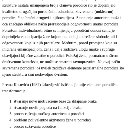
strukture nastala smanjenjem broja članova porodice što je doprinijelo
kvalitetno drugačijim porodičnim odnosima. Savremenu (nuklearnu)
porodicu čine bračni drugovi i njihova djeca. Smanjenje autoriteta muža i
oca značajno oblikuje način preraspodjele odgovornosti unutar porodice.
Porastom individualnosti bitno se mijenjaju porodični odnosi čemu je
doprinijela emancipacija žene kojom ona dobija određene slobode, ali i
odgovornosti koje iz njih proizilaze. Međutim, pored promjena koje su
inicirane emancipacijom, žena i dalje zadržava ulogu majke i supruge
obavljajući ključne zadatke u porodici. Položaj žene, posmatran u širem
društvenom kontekstu, ne može se smatrati ravnopravnim. Na ovaj način
savremena porodica još uvijek zadržava elemente patrijarhalne porodice što
njenu strukturu čini nedovoljno čvrstom.
Prema Kosoviću (1987) Jakovljević ističe najbitnije elemente porodične
transformacije:
stvaranje nove motivacione baze za sklapanje braka
stvaranje novih pogleda na funkciju braka
proces rušenja muškog autoriteta u porodici
problem polivalentne aktivnosti žene u porodici
proces sužavanja porodice