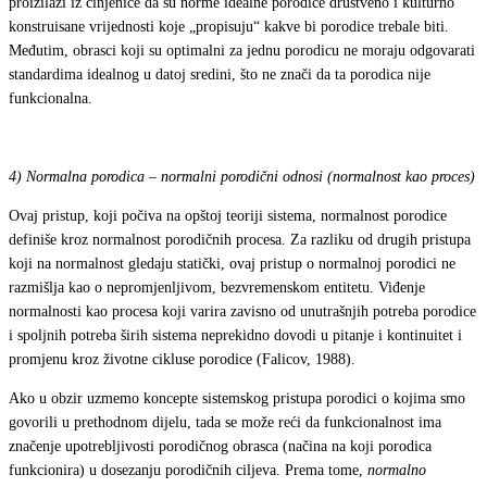
proizilazi iz činjenice da su norme idealne porodice društveno i kulturno
konstruisane vrijednosti koje „propisuju“ kakve bi porodice trebale biti.
Međutim, obrasci koji su optimalni za jednu porodicu ne moraju odgovarati
standardima idealnog u datoj sredini, što ne znači da ta porodica nije
funkcionalna.
4)
Normalna porodica – normalni porodični odnosi (normalnost kao proces)
Ovaj pristup, koji počiva na opštoj teoriji sistema, normalnost porodice
definiše kroz normalnost porodičnih procesa. Za razliku od drugih pristupa
koji na normalnost gledaju statički, ovaj pristup o normalnoj porodici ne
razmišlja kao o nepromjenljivom, bezvremenskom entitetu. Viđenje
normalnosti kao procesa koji varira zavisno od unutrašnjih potreba porodice
i spoljnih potreba širih sistema neprekidno dovodi u pitanje i kontinuitet i
promjenu kroz životne cikluse porodice (Falicov, 1988).
Ako u obzir uzmemo koncepte sistemskog pristupa porodici o kojima smo
govorili u prethodnom dijelu, tada se može reći da funkcionalnost ima
značenje upotrebljivosti porodičnog obrasca (načina na koji porodica
funkcionira) u dosezanju porodičnih ciljeva. Prema tome,
normalno