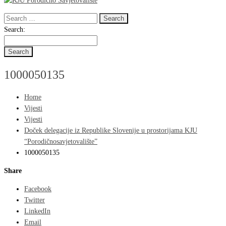
Search
for:
Search
Search:
for:
1000050135
Home
Vijesti
Vijesti
Doček delegacije iz Republike Slovenije u prostorijama KJU
“Porodičnosavjetovalište”
1000050135
Share
Facebook
Twitter
LinkedIn
Email