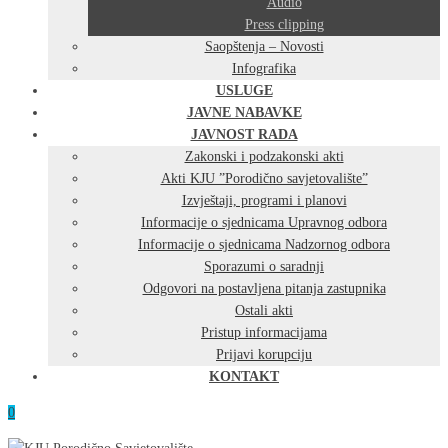
Audio
Press clipping
Saopštenja – Novosti
Infografika
USLUGE
JAVNE NABAVKE
JAVNOST RADA
Zakonski i podzakonski akti
Akti KJU ”Porodično savjetovalište”
Izvještaji, programi i planovi
Informacije o sjednicama Upravnog odbora
Informacije o sjednicama Nadzornog odbora
Sporazumi o saradnji
Odgovori na postavljena pitanja zastupnika
Ostali akti
Pristup informacijama
Prijavi korupciju
KONTAKT
0