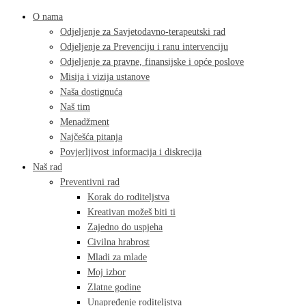
O nama
Odjeljenje za Savjetodavno-terapeutski rad
Odjeljenje za Prevenciju i ranu intervenciju
Odjeljenje za pravne, finansijske i opće poslove
Misija i vizija ustanove
Naša dostignuća
Naš tim
Menadžment
Najčešća pitanja
Povjerljivost informacija i diskrecija
Naš rad
Preventivni rad
Korak do roditeljstva
Kreativan možeš biti ti
Zajedno do uspjeha
Civilna hrabrost
Mladi za mlade
Moj izbor
Zlatne godine
Unapređenje roditeljstva