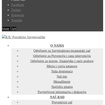
Facebook
Twitter
Instagram
Youtube
Imate Upit
O NAMA
Odjeljenje za Savjetodavno-terapeutski rad
Odjeljenje za Prevenciju i ranu intervenciju
Odjeljenje za pravne, finansijske i opće poslove
Misija i vizija ustanove
Naša dostignuća
Naš tim
Menadžment
Najčešća pitanja
Povjerljivost informacija i diskrecija
NAŠ RAD
Preventivni rad