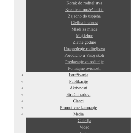
Korak do roditeljstva
Kreativan možeš biti ti
Zajedno do uspjeha
Civilna hrabrost
Mladi za mlade
Moj izbor
Zlatne godine
Unapređenje roditeljstva
Porodično u Vašoj školi
Predavanje za roditelje
Ponašajne ovisnosti
Istraživanja
Publikacije
Aktivnosti
Stručni radovi
Članci
Promotivne kampanje
Media
Galerija
Video