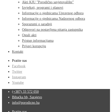
Akti KJU ”Porodično savjetovalište”
Izvještaji, programi i planovi
Informacije o sjednicama Upravnog odbora
Informacije o sjednicama Nadzornog odbora
Sporazumi o saradnji
Odgovori na postavljena pitanja zastupnika
Ostali akti
Pristup informacijama
Prijavi korupciju
Kontakt
Pratite nas
Facebook
Twitter
Instagram
Youtube
(+387) 33 572 050
Bihaćka bb, Sarajevo
info@porodicno.ba
Pratite nas