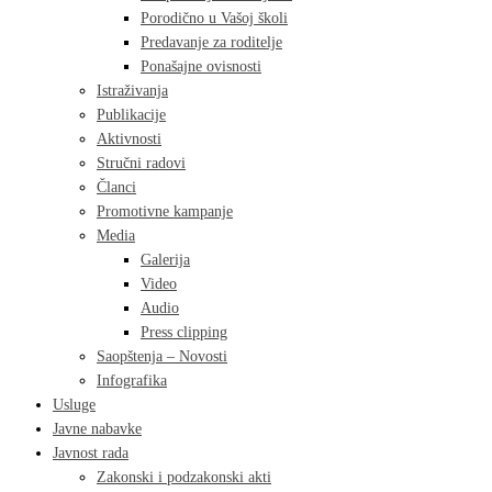
Porodično u Vašoj školi
Predavanje za roditelje
Ponašajne ovisnosti
Istraživanja
Publikacije
Aktivnosti
Stručni radovi
Članci
Promotivne kampanje
Media
Galerija
Video
Audio
Press clipping
Saopštenja – Novosti
Infografika
Usluge
Javne nabavke
Javnost rada
Zakonski i podzakonski akti