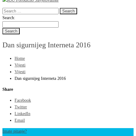
Search
for:
Search
Search:
for:
Dan sigurnijeg Interneta 2016
Home
Vijesti
Vijesti
Dan sigurnijeg Interneta 2016
Share
Facebook
Twitter
LinkedIn
Email
Imate pitanje?