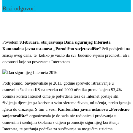
Brzi odgovori
Dan
sigurnijeg
Interneta
Povodom
9.februara
, obilježavanja
Dana sigurnijeg Interneta
,
2016
Kantonalna javna ustanova „Porodično savjetovalište“
želi podsjetiti na
značaj ovog dana, te koliko je važno da svi budemo svjesni prednosti, ali i
opasnosti koje su povezane s Internetom.
Podsjećamo, Savjetovalište je 2011. godine sprovelo istraživanje u
osnovnim školama KS na uzorku od 2000 učenika prema kojem 93,4%
učenika koristi Internet čime je potvrđena teza da Internet postaje stil
življenja djece jer ga koriste u svim sferama života, od učenja, preko igranja
igrica do druženja. S tim u vezi,
Kantonalna javna ustanova „Porodično
savjetovalište“
organizovala je do sada niz radionica i predavanja u
osnovnim i srednjim školama s ciljem promocije sigurnijeg korištenja
Interneta, te pružanja podrške za suočavanje sa mogućim rizicima