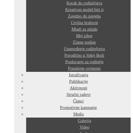
Korak do roditeljstva
Kreativan možeš biti ti
Zajedno do uspjeha
Civilna hrabrost
Mladi za mlade
Moj izbor
Zlatne godine
Unapređenje roditeljstva
Porodično u Vašoj školi
Predavanje za roditelje
Ponašajne ovisnosti
Istraživanja
Publikacije
Aktivnosti
Stručni radovi
Članci
Promotivne kampanje
Media
Galerija
Video