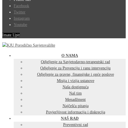
Facebook
Twitter
Instagram
Youtube
Imate Upit
O NAMA
Odjeljenje za Savjetodavno-terapeutski rad
Odjeljenje za Prevenciju i ranu intervenciju
Odjeljenje za pravne, finansijske i opće poslove
Misija i vizija ustanove
Naša dostignuća
Naš tim
Menadžment
Najčešća pitanja
Povjerljivost informacija i diskrecija
NAŠ RAD
Preventivni rad