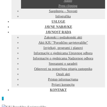
Audio
Press clipping
Saopštenja – Novosti
Infografika
USLUGE
JAVNE NABAVKE
JAVNOST RADA
Zakonski i podzakonski akti
Akti KJU ”Porodično savjetovalište”
Izvještaji, programi i planovi
Informacije o sjednicama Upravnog odbora
Informacije o sjednicama Nadzornog odbora
Sporazumi o saradnji
Odgovori na postavljena pitanja zastupnika
Ostali akti
Pristup informacijama
Prijavi korupciju
KONTAKT
0