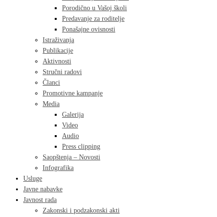
Porodično u Vašoj školi
Predavanje za roditelje
Ponašajne ovisnosti
Istraživanja
Publikacije
Aktivnosti
Stručni radovi
Članci
Promotivne kampanje
Media
Galerija
Video
Audio
Press clipping
Saopštenja – Novosti
Infografika
Usluge
Javne nabavke
Javnost rada
Zakonski i podzakonski akti