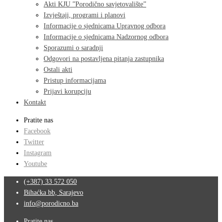
Akti KJU ”Porodično savjetovalište”
Izvještaji, programi i planovi
Informacije o sjednicama Upravnog odbora
Informacije o sjednicama Nadzornog odbora
Sporazumi o saradnji
Odgovori na postavljena pitanja zastupnika
Ostali akti
Pristup informacijama
Prijavi korupciju
Kontakt
Pratite nas
Facebook
Twitter
Instagram
Youtube
(+387) 33 572 050
Bihaćka bb, Sarajevo
info@porodicno.ba
Pratite nas