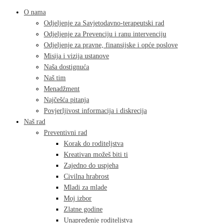
O nama
Odjeljenje za Savjetodavno-terapeutski rad
Odjeljenje za Prevenciju i ranu intervenciju
Odjeljenje za pravne, finansijske i opće poslove
Misija i vizija ustanove
Naša dostignuća
Naš tim
Menadžment
Najčešća pitanja
Povjerljivost informacija i diskrecija
Naš rad
Preventivni rad
Korak do roditeljstva
Kreativan možeš biti ti
Zajedno do uspjeha
Civilna hrabrost
Mladi za mlade
Moj izbor
Zlatne godine
Unapređenje roditeljstva