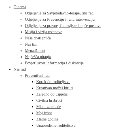
O nama
Odjeljenje za Savjetodavno-terapeutski rad
Odjeljenje za Prevenciju i ranu intervenciju
Odjeljenje za pravne, finansijske i opće poslove
Misija i vizija ustanove
Naša dostignuća
Naš tim
Menadžment
Najčešća pitanja
Povjerljivost informacija i diskrecija
Naš rad
Preventivni rad
Korak do roditeljstva
Kreativan možeš biti ti
Zajedno do uspjeha
Civilna hrabrost
Mladi za mlade
Moj izbor
Zlatne godine
Unapređenje roditeljstva