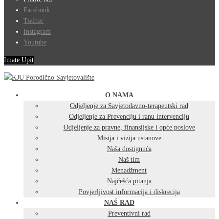
Facebook
Twitter
Instagram
Youtube
Imate Upit
O NAMA
Odjeljenje za Savjetodavno-terapeutski rad
Odjeljenje za Prevenciju i ranu intervenciju
Odjeljenje za pravne, finansijske i opće poslove
Misija i vizija ustanove
Naša dostignuća
Naš tim
Menadžment
Najčešća pitanja
Povjerljivost informacija i diskrecija
NAŠ RAD
Preventivni rad