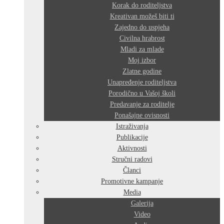
Korak do roditeljstva
Kreativan možeš biti ti
Zajedno do uspjeha
Civilna hrabrost
Mladi za mlade
Moj izbor
Zlatne godine
Unapređenje roditeljstva
Porodično u Vašoj školi
Predavanje za roditelje
Ponašajne ovisnosti
Istraživanja
Publikacije
Aktivnosti
Stručni radovi
Članci
Promotivne kampanje
Media
Galerija
Video