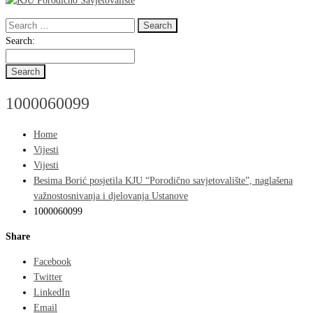
Search
for:
Search
Search:
for:
1000060099
Home
Vijesti
Vijesti
Besima Borić posjetila KJU “Porodično savjetovalište”, naglašena
važnostosnivanja i djelovanja Ustanove
1000060099
Share
Facebook
Twitter
LinkedIn
Email