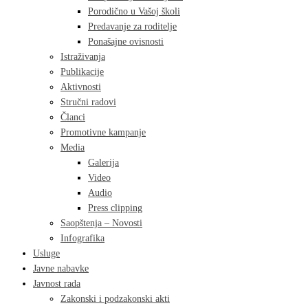
Porodično u Vašoj školi
Predavanje za roditelje
Ponašajne ovisnosti
Istraživanja
Publikacije
Aktivnosti
Stručni radovi
Članci
Promotivne kampanje
Media
Galerija
Video
Audio
Press clipping
Saopštenja – Novosti
Infografika
Usluge
Javne nabavke
Javnost rada
Zakonski i podzakonski akti