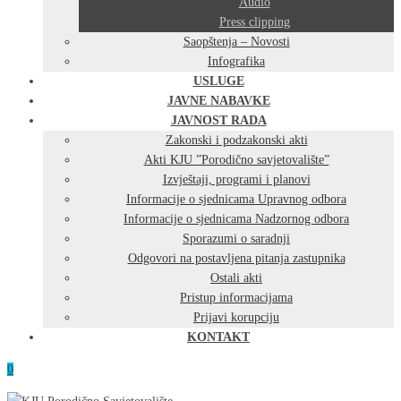
Audio
Press clipping
Saopštenja – Novosti
Infografika
USLUGE
JAVNE NABAVKE
JAVNOST RADA
Zakonski i podzakonski akti
Akti KJU ”Porodično savjetovalište”
Izvještaji, programi i planovi
Informacije o sjednicama Upravnog odbora
Informacije o sjednicama Nadzornog odbora
Sporazumi o saradnji
Odgovori na postavljena pitanja zastupnika
Ostali akti
Pristup informacijama
Prijavi korupciju
KONTAKT
0