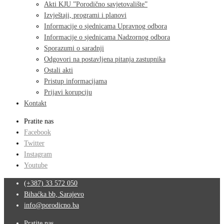
Akti KJU ”Porodično savjetovalište”
Izvještaji, programi i planovi
Informacije o sjednicama Upravnog odbora
Informacije o sjednicama Nadzornog odbora
Sporazumi o saradnji
Odgovori na postavljena pitanja zastupnika
Ostali akti
Pristup informacijama
Prijavi korupciju
Kontakt
Pratite nas
Facebook
Twitter
Instagram
Youtube
(+387) 33 572 050
Bihaćka bb, Sarajevo
info@porodicno.ba
Pratite nas