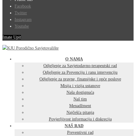
Facebook
Twitter
Instagram
Youtube
Imate Upit
O NAMA
Odjeljenje za Savjetodavno-terapeutski rad
Odjeljenje za Prevenciju i ranu intervenciju
Odjeljenje za pravne, finansijske i opće poslove
Misija i vizija ustanove
Naša dostignuća
Naš tim
Menadžment
Najčešća pitanja
Povjerljivost informacija i diskrecija
NAŠ RAD
Preventivni rad