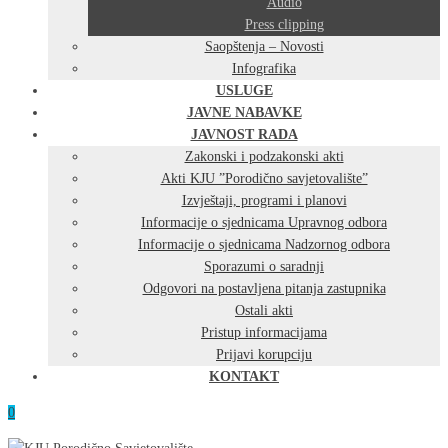
Audio
Press clipping
Saopštenja – Novosti
Infografika
USLUGE
JAVNE NABAVKE
JAVNOST RADA
Zakonski i podzakonski akti
Akti KJU ”Porodično savjetovalište”
Izvještaji, programi i planovi
Informacije o sjednicama Upravnog odbora
Informacije o sjednicama Nadzornog odbora
Sporazumi o saradnji
Odgovori na postavljena pitanja zastupnika
Ostali akti
Pristup informacijama
Prijavi korupciju
KONTAKT
0