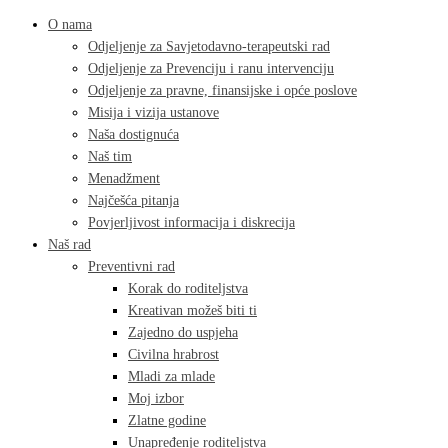
O nama
Odjeljenje za Savjetodavno-terapeutski rad
Odjeljenje za Prevenciju i ranu intervenciju
Odjeljenje za pravne, finansijske i opće poslove
Misija i vizija ustanove
Naša dostignuća
Naš tim
Menadžment
Najčešća pitanja
Povjerljivost informacija i diskrecija
Naš rad
Preventivni rad
Korak do roditeljstva
Kreativan možeš biti ti
Zajedno do uspjeha
Civilna hrabrost
Mladi za mlade
Moj izbor
Zlatne godine
Unapređenje roditeljstva