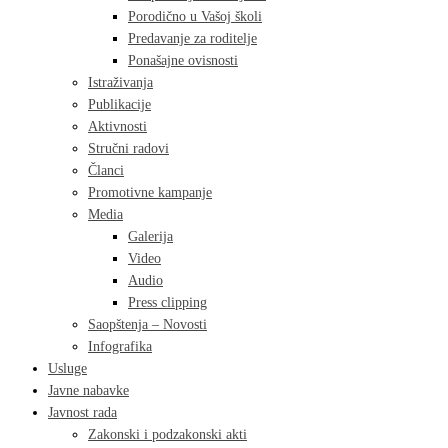
Porodično u Vašoj školi
Predavanje za roditelje
Ponašajne ovisnosti
Istraživanja
Publikacije
Aktivnosti
Stručni radovi
Članci
Promotivne kampanje
Media
Galerija
Video
Audio
Press clipping
Saopštenja – Novosti
Infografika
Usluge
Javne nabavke
Javnost rada
Zakonski i podzakonski akti