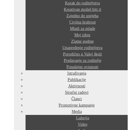
Korak do roditeljstva
Kreativan možeš biti ti
Zajedno do uspjeha
Civilna hrabrost
Mladi za mlade
Moj izbor
Zlatne godine
Unapređenje roditeljstva
Porodično u Vašoj školi
Predavanje za roditelje
Ponašajne ovisnosti
Istraživanja
Publikacije
Aktivnosti
Stručni radovi
Članci
Promotivne kampanje
Media
Galerija
Video