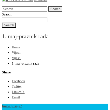
Search
for:
Search
Search:
for:
1. maj-praznik rada
Home
Vijesti
Vijesti
1. maj-praznik rada
Share
Facebook
Twitter
LinkedIn
Email
Imate pitanje?