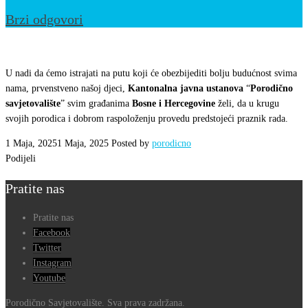
Brzi odgovori
1.
maj-
U nadi da ćemo istrajati na putu koji će obezbijediti bolju budućnost svima
praznik
nama, prvenstveno našoj djeci,
Kantonalna javna ustanova
“
Porodično
savjetovalište
” svim građanima
Bosne i Hercegovine
želi, da u krugu
rada
svojih porodica i dobrom raspoloženju provedu predstojeći praznik rada.
1 Maja, 2025
1 Maja, 2025
Posted by
porodicno
Podijeli
Pratite nas
Pratite nas
Facebook
Twitter
Instagram
Youtube
Porodično Savjetovalište. Sva prava zadržana.