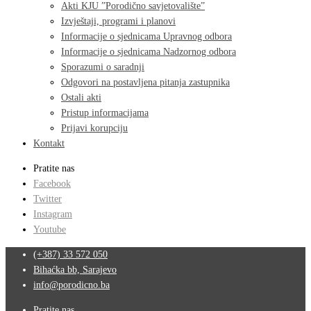
Akti KJU ”Porodično savjetovalište”
Izvještaji, programi i planovi
Informacije o sjednicama Upravnog odbora
Informacije o sjednicama Nadzornog odbora
Sporazumi o saradnji
Odgovori na postavljena pitanja zastupnika
Ostali akti
Pristup informacijama
Prijavi korupciju
Kontakt
Pratite nas
Facebook
Twitter
Instagram
Youtube
(+387) 33 572 050
Bihaćka bb, Sarajevo
info@porodicno.ba
Pratite nas